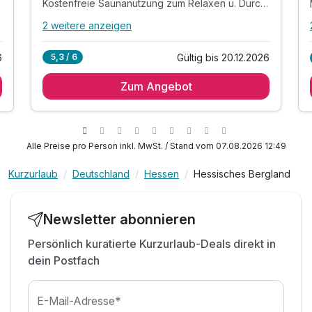
Kostenfreie Saunanutzung zum Relaxen u. Durchatmen
2 weitere anzeigen
Alle Inklusivleistungen
6 enthalten
Gültig bis 20.12.2026
5,3 / 6
6
2 Übernachtungen
Zum Angebot
2 x reichhaltiges Frühstück vom Buffet
1x Begrüßungscocktail zum entspannten
Ankommen
Kostenfreie Saunanutzung zum Relaxen u.
Alle Preise pro Person inkl. MwSt. / Stand vom 07.08.2026 12:49
Durchatmen
MeineCard Plus für Ausflugsmöglichkeiten
Kurzurlaub
Deutschland
Hessen
Hessisches Bergland
Nutzung der öffentl. Verkehrsmittel
Newsletter abonnieren
Persönlich kuratierte Kurzurlaub-Deals direkt in
dein Postfach
E-Mail-Adresse*