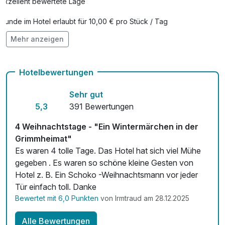
Exzellent bewertete Lage
Hunde im Hotel erlaubt für 10,00 € pro Stück / Tag
Mehr anzeigen
Auch vegetarische Speisen
Kostenloses W-LAN
Hotelbewertungen
Zimmerservice verfügbar
Sehr gut
Mit Hotelbar
5,3
391 Bewertungen
4 Weihnachtstage - "Ein Wintermärchen in der
Grimmheimat"
Es waren 4 tolle Tage. Das Hotel hat sich viel Mühe
gegeben . Es waren so schöne kleine Gesten von
Hotel z. B. Ein Schoko -Weihnachtsmann vor jeder
Tür einfach toll. Danke
Bewertet mit 6,0 Punkten
von Irmtraud am 28.12.2025
Alle Bewertungen