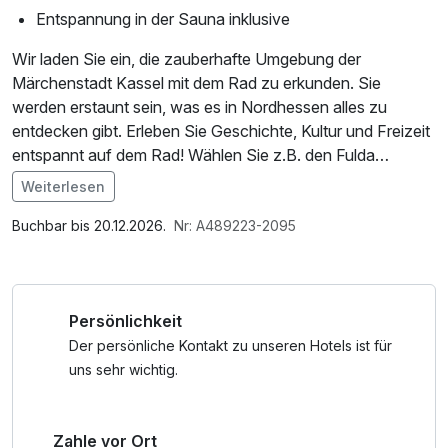
Entspannung in der Sauna inklusive
Wir laden Sie ein, die zauberhafte Umgebung der
Märchenstadt Kassel mit dem Rad zu erkunden. Sie
werden erstaunt sein, was es in Nordhessen alles zu
entdecken gibt. Erleben Sie Geschichte, Kultur und Freizeit
entspannt auf dem Rad! Wählen Sie z.B. den Fulda
Radweg R1, denn dieser ist nicht nur für Radwanderer ein
Weiterlesen
Erlebnis. Dieser Radfernweg ist eingebunden in ein dichtes
Im Angebot enthalten
Netz von regionalen Radwegen und bietet damit auch für
Saunabenutzung, W-LAN Nutzung / Internetnutzung,
Buchbar bis 20.12.2026.
Nr: A489223-2095
Tagestouren eine Vielzahl an Möglichkeiten.
kostenfreier Kaffee/Tee im Zimmer
Persönlichkeit
Der persönliche Kontakt zu unseren Hotels ist für
uns sehr wichtig.
Zahle vor Ort