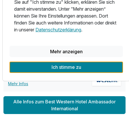
erreichen über die Radwege Fulda und Eder die in der Nähe
Sie auf "Ich stimme zu" klicken, erklären Sie sich
Für 5 Tage
des Hotels sind. Rückfahrt von Melsungen oder Hann.
398,00 €
p.P. ab
damit einverstanden. Unter “Mehr anzeigen”
Münden ist auch mit der Bahn möglich.
können Sie Ihre Einstellungen anpassen. Dort
finden Sie auch weitere Informationen oder direkt
Herzlich Willkommen im Best Western Hotel Ambassador
in unserer
Datenschutzerklärung
.
International!
Einzelzimmer Komfort
Mehr anzeigen
1 Erwachsenen und 1 Kind
Teil der Kette
Ich stimme zu
Best Western Hotels
Mehr Infos
Alle Infos zum Best Western Hotel Ambassador
International