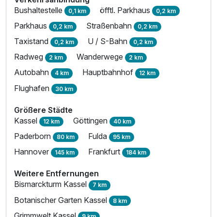
Bushaltestelle
öfftl. Parkhaus
2 Erwachsene
0,1 km
0,2 km
Parkhaus
Straßenbahn
0,2 km
0,2 km
Taxistand
U / S-Bahn
0,2 km
0,2 km
Radweg
Wanderwege
2 km
2 km
Autobahn
Hauptbahnhof
4 km
12 km
Flughafen
30 km
Größere Städte
Kassel
Göttingen
12 km
40 km
Paderborn
Fulda
80 km
95 km
Hannover
Frankfurt
145 km
184 km
Weitere Entfernungen
Ausstattung
Bismarckturm Kassel
7 km
Botanischer Garten Kassel
8 km
Für 5 Tage
436,00 €
p.P. ab
Grimmwelt Kassel
9 km