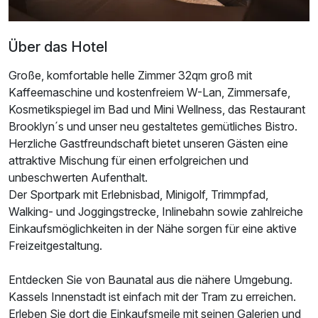
Über das Hotel
Große, komfortable helle Zimmer 32qm groß mit
Kaffeemaschine und kostenfreiem W-Lan, Zimmersafe,
Kosmetikspiegel im Bad und Mini Wellness, das Restaurant
Brooklyn´s und unser neu gestaltetes gemütliches Bistro.
Herzliche Gastfreundschaft bietet unseren Gästen eine
attraktive Mischung für einen erfolgreichen und
unbeschwerten Aufenthalt.
Ausstattung
Der Sportpark mit Erlebnisbad, Minigolf, Trimmpfad,
Walking- und Joggingstrecke, Inlinebahn sowie zahlreiche
Für 5 Tage
356,00 €
Einkaufsmöglichkeiten in der Nähe sorgen für eine aktive
p.P. ab
Freizeitgestaltung.
Entdecken Sie von Baunatal aus die nähere Umgebung.
Kassels Innenstadt ist einfach mit der Tram zu erreichen.
Erleben Sie dort die Einkaufsmeile mit seinen Galerien und