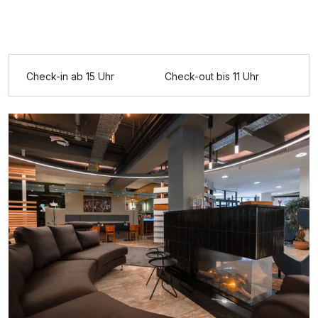
Ausstattung
Check-in ab 15 Uhr
Check-out bis 11 Uhr
Zusatznächte
Für 5 Tage
326,00 €
p.P. ab
Doppelzimmer Komfort
2 Erwachsene und 1 Kind