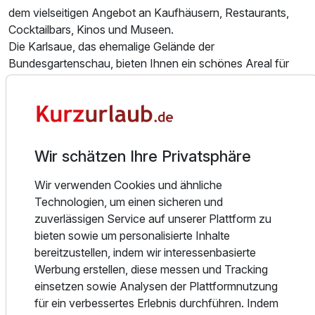
Einzelzimmer Basis
dem vielseitigen Angebot an Kaufhäusern, Restaurants,
1 Erwachsenen und 1 Kind
Cocktailbars, Kinos und Museen.
Die Karlsaue, das ehemalige Gelände der
Bundesgartenschau, bieten Ihnen ein schönes Areal für
einen ausgiebigen Spaziergang.
Tipp für Wanderer: Erleben Sie den größten
zusammenhängenden Bergpark Europas mit dem Schloß
Wilhelmshöhe, welches die permanente Ausstellung "Alter
Wir schätzen Ihre Privatsphäre
Meister" beherbergt. Betrachten Sie den Herkules, das
Wahrzeichen Kassels vom Park oder fahren Sie direkt zu
Wir verwenden Cookies und ähnliche
diesem Monument und genießen Sie die Aussicht auf
Technologien, um einen sicheren und
Kassel und die Löwenburg beim Durchlaufen des Bergpark.
zuverlässigen Service auf unserer Plattform zu
bieten sowie um personalisierte Inhalte
Tipp für Radler: Im näheren Umfeld befinden sich die
Ausstattung
bereitzustellen, indem wir interessenbasierte
nordhessischen Fachwerkstädte. Diese sind z.B. Fritzlar
Werbung erstellen, diese messen und Tracking
und Melsungen in Nordhessen oder
einsetzen sowie Analysen der Plattformnutzung
Zusatznächte
Hann.-Münden im nahe gelegenen Niedersachsen. Zu
für ein verbessertes Erlebnis durchführen. Indem