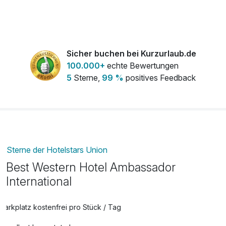
Flasche Weisswein
18,00 €
pro Stück
Leihbademantel
5,00 €
Sicher buchen bei Kurzurlaub.de
pro Stück
100.000+
echte Bewertungen
5
Sterne,
99 %
positives Feedback
Lunchpaket
12,00 €
pro Stück
Sterne der Hotelstars Union
Best Western Hotel Ambassador
International
Parkplatz kostenfrei pro Stück / Tag