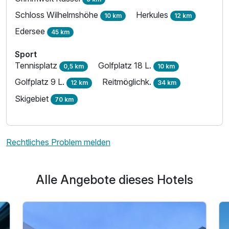
Schloss Wilhelmshöhe
Herkules
10 km
12 km
Edersee
45 km
Sport
Tennisplatz
Golfplatz 18 L.
0,5 km
10 km
Golfplatz 9 L.
Reitmöglichk.
12 km
34 km
Skigebiet
70 km
Rechtliches Problem melden
Alle Angebote dieses Hotels