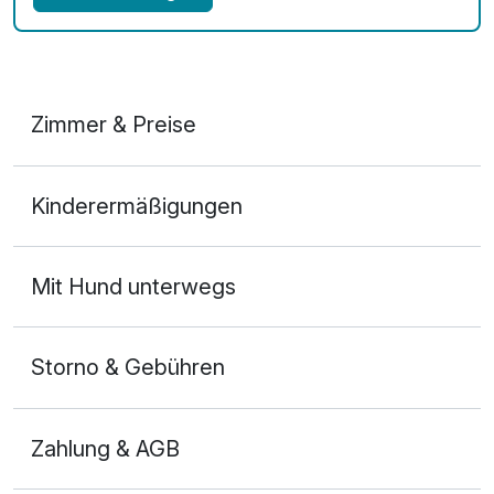
Zimmer & Preise
Doppelzimmer Basis
Kinderermäßigungen
2 Erwachsene und 1 Kind
Mit Hund unterwegs
Storno & Gebühren
Zahlung & AGB