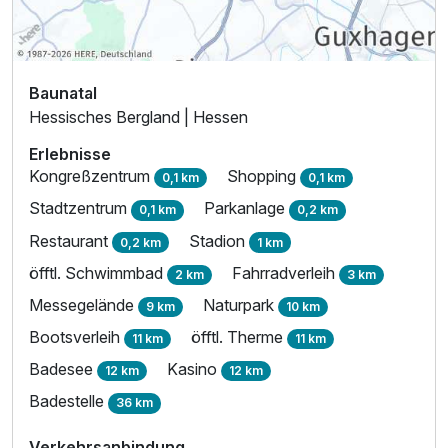
Baunatal
Hessisches Bergland | Hessen
Erlebnisse
Kongreßzentrum
Shopping
0,1 km
0,1 km
Ausstattung
Stadtzentrum
Parkanlage
0,1 km
0,2 km
Restaurant
Stadion
0,2 km
1 km
Zusatznächte
öfftl. Schwimmbad
Fahrradverleih
2 km
3 km
Messegelände
Naturpark
9 km
10 km
Für 5 Tage
386,00 €
p.P. ab
Bootsverleih
öfftl. Therme
11 km
11 km
Badesee
Kasino
12 km
12 km
Badestelle
36 km
Suite/n
Verkehrsanbindung