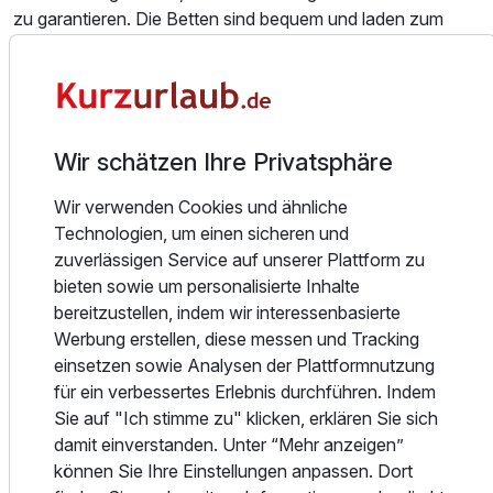
zu garantieren. Die Betten sind bequem und laden zum
Träumen ein, während die ruhige Lage für erholsame
Nächte sorgt. Sie sind mit einem Kühlschrank, einem
Wasserkocher, Mini-Bar, sowie Geschirr und Besteck
ausgestattet. Das Bad mit Wanne oder Dusche, bietet
zudem einen Föhn und einen Vergrößerungsspiegel. Die
Wir schätzen Ihre Privatsphäre
modernen Doppelzimmer mit Terrasse oder Balkon gibt es
entweder zur Bach- bzw. Parkplatzseite. Und aus den
Wir verwenden Cookies und ähnliche
verschiedenen Himmelsrichtungen kann man den
Technologien, um einen sicheren und
Silberberg, den Harlachberg oder den Riederin Felsen
zuverlässigen Service auf unserer Plattform zu
sehen. Und das am besten morgens mit dem ersten Kaffee,
bieten sowie um personalisierte Inhalte
wenn das Sonnenlicht durch die Fenster scheint.
bereitzustellen, indem wir interessenbasierte
Werbung erstellen, diese messen und Tracking
Essen und Trinken
einsetzen sowie Analysen der Plattformnutzung
Lass Dich bereits zum Tagesstart verwöhnen. Das große
für ein verbessertes Erlebnis durchführen. Indem
Frühstücksbuffet wartet mit einer Vielzahl an Köstlichkeiten
Sie auf "Ich stimme zu" klicken, erklären Sie sich
darauf, Dich für einen erlebnisreichen Tag zu stärken. Du
damit einverstanden. Unter “Mehr anzeigen”
kannst wählen zwischen mehreren Kaffee- oder
können Sie Ihre Einstellungen anpassen. Dort
Teesorten, sowie verschiedenen Säften, Milch und