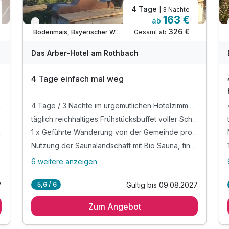
4 Tage
| 3 Nächte
163 €
ab
Verfügbar bis November
326 €
Gesamt ab
Bodenmais, Bayerischer Wald
Das Arber-Hotel am Rothbach
4 Tage einfach mal weg
ankerl und frischer Zutaten
4 Tage / 3 Nächte im urgemütlichen Hotelzimmer mit Balkon oder Terrasse
täglich reichhaltiges Frühstücksbuffet voller Schmankerl und frischer Zutaten
uge Ihrer Gästekarte
1 x Geführte Wanderung von der Gemeinde pro Tag im Zuge Ihrer Gästekarte
Nutzung der Saunalandschaft mit Bio Sauna, finnischer Sauna, Infrarotkabine und Ruheraum
6 weitere anzeigen
Alle Inklusivleistungen
10 enthalten
7
Gültig bis 09.08.2027
5,6 / 6
4 Tage / 3 Nächte im urgemütlichen Hotelzimmer
mit Balkon oder Terrasse
Zum Angebot
täglich reichhaltiges Frühstücksbuffet voller
Schmankerl und frischer Zutaten