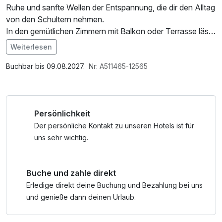
Ruhe und sanfte Wellen der Entspannung, die dir den Alltag
von den Schultern nehmen.
In den gemütlichen Zimmern mit Balkon oder Terrasse lässt
sich jeder Moment genießen – von Morgentau am Fenster
Weiterlesen
bis hin zum Abendrot über den Bergen.
Buchbar bis 09.08.2027.
Nr: A511465-12565
An 4 Tagen kannst Du das sehr gute 3 Gang
Halbpensions-Menü mit Salatbuffet genießen und an 3
Tagen erkundest Du die Bodenmais Gastronomie.
Persönlichkeit
Mach dich bereit für eine Auszeit, die neue Kraft schenkt
Der persönliche Kontakt zu unseren Hotels ist für
und dich mit einem Lächeln nach Hause zurückkehren
uns sehr wichtig.
lässt.
Buche und zahle direkt
Erledige direkt deine Buchung und Bezahlung bei uns
und genieße dann deinen Urlaub.