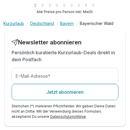
1 x Geführte Wanderung von der Gemeinde pro
Alle Preise pro Person inkl. MwSt.
Tag im Zuge Ihrer Gästekarte
Nutzung der Saunalandschaft mit Bio Sauna,
Kurzurlaub
Deutschland
Bayern
Bayerischer Wald
finnischer Sauna, Infrarotkabine und Ruheraum
Nutzung der öffentlichen Verkehrsmittel, sowie
kostenloser Transfer vom Bhf. Bodenmais
Newsletter abonnieren
Persönliche Ausflugstipps und
Persönlich kuratierte Kurzurlaub-Deals direkt in
Wanderempfehlungen vom Hotelteam
dein Postfach
1 x Bodenmaiser Gästekarte mit Ermäßigungen
und Vorteilen an Ihrem Urlaubsort
1 x Wanderkarte der Umgebung für ausgiebige
E-Mail-Adresse*
Entdeckungstouren
Parken am Hotel (nach Verfügbarkeit)
Jetzt abonnieren
WLAN-Nutzung
Sternchen (*) markieren Pflichtfelder. Wir geben Deine Daten
nicht an Dritte. Mit der Verwendung dieses Formulars
akzeptierst Du unsere
Datenschutzrichtlinie
.