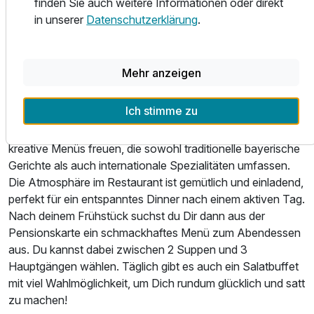
finden Sie auch weitere Informationen oder direkt
Buttermilch. Es gibt eine große Auswahl an Brot und
in unserer
Datenschutzerklärung
.
Brötchen, verschiedenem Gebäck, Croissants, sechs
verschiedene Konfitüren, täglich wechselnde Wurst- ,
Schinken- und Käsesorten, Rühreier, gekochte Eier und
Mehr anzeigen
auch Eier zum selbst kochen. Eine große Auswahl an
Frühstücks-Cerealien, verschieden Joghurts und Quark,
Ich stimme zu
verschiedene Sorten Obst und vieles mehr runden den
kulinarischen Tagesstart ab. Am Abend kannst du dich auf
kreative Menüs freuen, die sowohl traditionelle bayerische
Gerichte als auch internationale Spezialitäten umfassen.
Die Atmosphäre im Restaurant ist gemütlich und einladend,
perfekt für ein entspanntes Dinner nach einem aktiven Tag.
Nach deinem Frühstück suchst du Dir dann aus der
Pensionskarte ein schmackhaftes Menü zum Abendessen
aus. Du kannst dabei zwischen 2 Suppen und 3
Hauptgängen wählen. Täglich gibt es auch ein Salatbuffet
mit viel Wahlmöglichkeit, um Dich rundum glücklich und satt
zu machen!