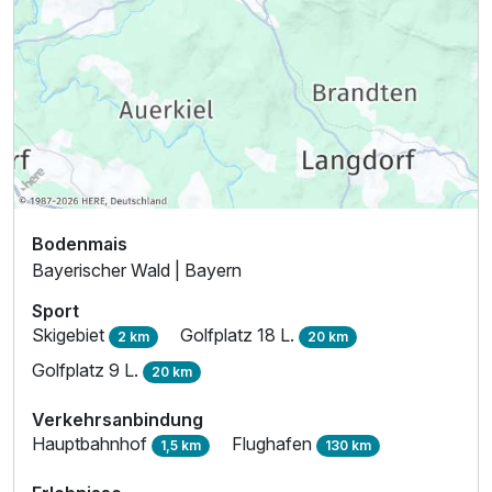
Bodenmais
Bayerischer Wald | Bayern
Sport
Skigebiet
Golfplatz 18 L.
2 km
20 km
Golfplatz 9 L.
20 km
Verkehrsanbindung
Hauptbahnhof
Flughafen
1,5 km
130 km