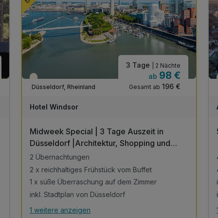
3 Tage
| 2 Nächte
98 €
ab
Teilweise ausgelastet
196 €
Gesamt ab
Düsseldorf, Rheinland
Hotel Windsor
Midweek Special | 3 Tage Auszeit in
Düsseldorf |Architektur, Shopping und
Kultur
2 Übernachtungen
2 x reichhaltiges Frühstück vom Buffet
1 x süße Überraschung auf dem Zimmer
inkl. Stadtplan von Düsseldorf
1 weitere anzeigen
Alle Inklusivleistungen
5 enthalten