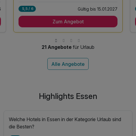
Gültig bis 15.01.2027
6
5,5 / 6
2 Übernachtungen
Zum Angebot
2 x reichhaltiges Frühstück vom Buffet
1 x süße Überraschung auf dem Zimmer
inkl. Stadtplan von Düsseldorf
inkl. Late Check-Out (je nach Verfügbarkeit)
21 Angebote
für Urlaub
Highlights Essen
Welche Hotels in Essen in der Kategorie Urlaub sind
die Besten?