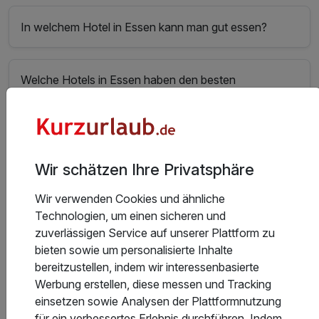
In welchem Hotel in Essen kann man gut essen?
Welche Hotels in Essen haben den besten
Wellnessbereich?
In welchen Hotels in Essen gibt es das beste Sport-
Wir schätzen Ihre Privatsphäre
und Freizeitangebot?
Wir verwenden Cookies und ähnliche
Technologien, um einen sicheren und
Welche Hotels in Essen bieten die besten Freizeit-
zuverlässigen Service auf unserer Plattform zu
und Ausflugsmöglichkeiten?
bieten sowie um personalisierte Inhalte
bereitzustellen, indem wir interessenbasierte
Werbung erstellen, diese messen und Tracking
Was kostet eine Übernachtung in Essen
einsetzen sowie Analysen der Plattformnutzung
durchschnittlich?
für ein verbessertes Erlebnis durchführen. Indem