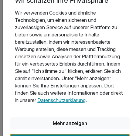
Wir schätzen Ihre Privatsphäre
Welche Hotels in Montafon in der Kategorie
Wir verwenden Cookies und ähnliche
Wanderurlaub haben den besten Service?
Technologien, um einen sicheren und
zuverlässigen Service auf unserer Plattform zu
bieten sowie um personalisierte Inhalte
In welchem Hotel in Montafon kann man gut essen?
bereitzustellen, indem wir interessenbasierte
Werbung erstellen, diese messen und Tracking
einsetzen sowie Analysen der Plattformnutzung
Welche Hotels in Montafon haben den besten
für ein verbessertes Erlebnis durchführen. Indem
Wellnessbereich?
Sie auf "Ich stimme zu" klicken, erklären Sie sich
damit einverstanden. Unter “Mehr anzeigen”
können Sie Ihre Einstellungen anpassen. Dort
In welchen Hotels in Montafon gibt es das beste
finden Sie auch weitere Informationen oder direkt
Sport- und Freizeitangebot?
in unserer
Datenschutzerklärung
.
Welche Hotels in Montafon bieten die besten Freizeit-
Mehr anzeigen
und Ausflugsmöglichkeiten?