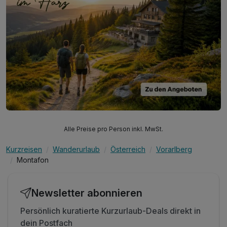
benötigst Du weniger als 1h, bis Du im westlich gelegenen
Liechtenstein, einem der weltweit kleinsten Länder, bist. Vor
allem die Hauptstadt Vaduz bietet Dir mit dem Schloss der
Fürstenfamilie, der Kathedrale St. Florin und dem
Kunstmuseum gleich eine Vielzahl an Attraktionen.
Alle Preise pro Person inkl. MwSt.
Kurzreisen
Wanderurlaub
Österreich
Vorarlberg
Montafon
Newsletter abonnieren
Persönlich kuratierte Kurzurlaub-Deals direkt in
dein Postfach