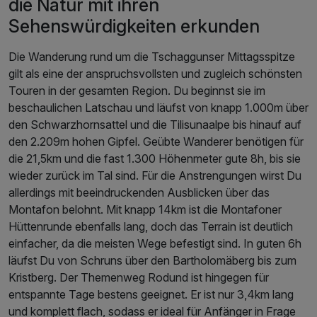
die Natur mit ihren
Tipp: Wanderwege für Kinder
Sehenswürdigkeiten erkunden
Die Wanderung rund um die Tschaggunser Mittagsspitze
gilt als eine der anspruchsvollsten und zugleich schönsten
Touren in der gesamten Region. Du beginnst sie im
beschaulichen Latschau und läufst von knapp 1.000m über
den Schwarzhornsattel und die Tilisunaalpe bis hinauf auf
den 2.209m hohen Gipfel. Geübte Wanderer benötigen für
die 21,5km und die fast 1.300 Höhenmeter gute 8h, bis sie
wieder zurück im Tal sind. Für die Anstrengungen wirst Du
allerdings mit beeindruckenden Ausblicken über das
Montafon belohnt. Mit knapp 14km ist die Montafoner
Hüttenrunde ebenfalls lang, doch das Terrain ist deutlich
einfacher, da die meisten Wege befestigt sind. In guten 6h
läufst Du von Schruns über den Bartholomäberg bis zum
Kristberg. Der Themenweg Rodund ist hingegen für
entspannte Tage bestens geeignet. Er ist nur 3,4km lang
und komplett flach, sodass er ideal für Anfänger in Frage