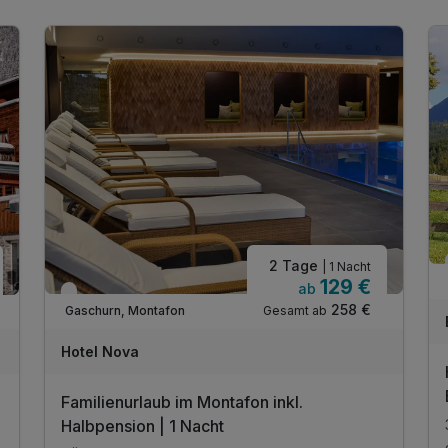
flanieren, aber auch über die unbefestigten Pässe der
Gipfel marschieren. Spannende Ausflugsziele, wie etwa die
Schweiz im Süden, Italien im Osten und das kleine
Liechtenstein im Westen, runden die Reise auch kulturell
ab.
2 Tage
| 1 Nacht
129 €
ab
Nur noch bis Oktober
258 €
Gesamt ab
Gaschurn, Montafon
Hotel Nova
Familienurlaub im Montafon inkl.
Halbpension | 1 Nacht