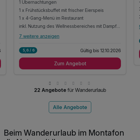
1 Übernachtungen
1 x Frühstücksbuffet mit frischer Eierspeis
1 x 4-Gang-Menü im Restaurant
inkl. Nutzung des Wellnessbereiches mit Dampfbad
7 weitere anzeigen
Alle Inklusivleistungen
11 enthalten
Gültig bis 12.10.2026
8
5,6 / 6
1 Übernachtungen
Zum Angebot
1 x Frühstücksbuffet mit frischer Eierspeis
1 x 4-Gang-Menü im Restaurant
inkl. Nutzung des Wellnessbereiches mit
Dampfbad
22 Angebote
für Wanderurlaub
inkl. Panorama Hallenbad mit Ruheraum
inkl. finnischer Sauna, Bio-Sauna & Infrarotkabine
inkl. 10 % Ermäßigung für Mountainbike Verleih
inkl. privater Parkplatz & W-LAN Nutzung
Tipp: Über 30 Spielplätze in der Umgebung
Beim Wanderurlaub im Montafon
Tipp: Minigolfanlage direkt neben dem Hotel