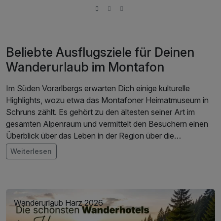
Beliebte Ausflugsziele für Deinen
Wanderurlaub im Montafon
Im Süden Vorarlbergs erwarten Dich einige kulturelle
Highlights, wozu etwa das Montafoner Heimatmuseum in
Schruns zählt. Es gehört zu den ältesten seiner Art im
gesamten Alpenraum und vermittelt den Besuchern einen
Überblick über das Leben in der Region über die
vergangenen Jahrhunderte. Ebenfalls sehenswert sind das
Weiterlesen
historische Bergwerk am Bartholomäberg, der Wasser-
Erlebnisstollen in Vermunt und die Bergknappenkapelle St.
Agatha im Silbertal aus dem Jahre 1.400. Für Ausflüge in
der Umgebung empfehlen sich sowohl der 3.312m hohe
Wanderurlaub Harz 2026
Piz Buin an der Grenze zur Schweiz sowie das mondäne
Wintersportparadies Davos im Nachbarland. Mit dem Auto