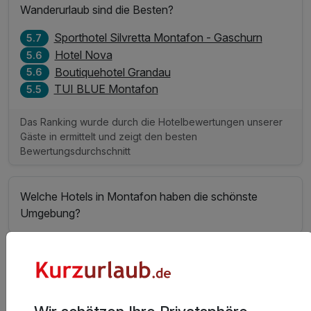
Wanderurlaub sind die Besten?
Sporthotel Silvretta Montafon - Gaschurn
5.7
Hotel Nova
5.6
Boutiquehotel Grandau
5.6
TUI BLUE Montafon
5.5
Das Ranking wurde durch die Hotelbewertungen unserer
Gäste in ermittelt und zeigt den besten
Bewertungsdurchschnitt
Welche Hotels in Montafon haben die schönste
Umgebung?
Welche Hotels in Montafon haben die schönsten
Zimmer?