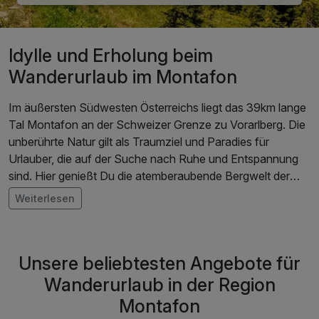
Idylle und Erholung beim
Wanderurlaub im Montafon
Im äußersten Südwesten Österreichs liegt das 39km lange
Tal Montafon an der Schweizer Grenze zu Vorarlberg. Die
unberührte Natur gilt als Traumziel und Paradies für
Urlauber, die auf der Suche nach Ruhe und Entspannung
sind. Hier genießt Du die atemberaubende Bergwelt der
Alpen oder brichst zu unvergesslichen Wanderungen auf.
Weiterlesen
In der näheren Umgebung laden einige Gipfel in einer Höhe
von über 3.000m zudem zum Klettern und Bergsteigen ein.
Bei Deinem
Wanderurlaub im Montafon
hast Du die
Unsere beliebtesten Angebote für
Wahl zwischen einfachen und anspruchsvollen Routen,
sodass sowohl erfahrene Sportler als auch Anfänger voll
Wanderurlaub in der Region
auf ihre Kosten kommen. So kannst Du etwa ganz
Montafon
entspannt entlang der Flussufer der Ill oder der Litz