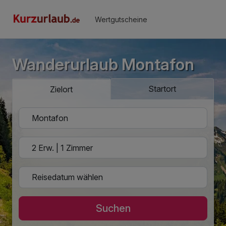
Wertgutscheine
Wanderurlaub Montafon
Startort
Zielort
Suchen