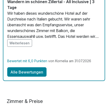
Wandern im schönen Zillertal - All Inclusive | 3
Tage
Wir haben dieses wunderschöne Hotel auf der
Durchreise nach Italien gebucht. Wir waren sehr
überrascht was den Empfangsservise, unser
wunderschönes Zimmer mit Balkon, die
Essensauswahll usw. betrifft. Das Hotel werden wir
auf unserer Rückreise wieder Buchen und es auch
Weiterlesen
unseren Freunden empfehlen. Wir haben uns hier sehr
wohl gefühlt. Vielen Dank für die Bereicherung unser
Urlaubstage
Bewertet mit 6,0 Punkten
von Kornelia am 31.07.2026
Alle Bewertungen
Zimmer & Preise