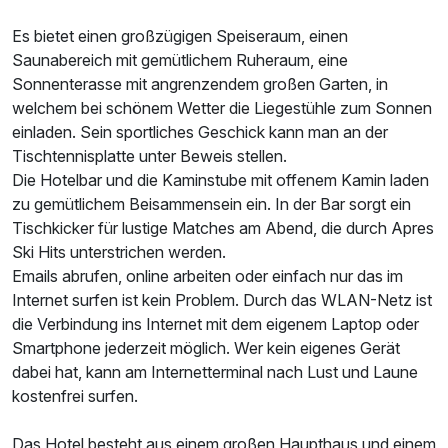
Ausstattung
Es bietet einen großzügigen Speiseraum, einen
Saunabereich mit gemütlichem Ruheraum, eine
Für 7 Tage
570,00 €
p.P. ab
Sonnenterasse mit angrenzendem großen Garten, in
welchem bei schönem Wetter die Liegestühle zum Sonnen
einladen. Sein sportliches Geschick kann man an der
Tischtennisplatte unter Beweis stellen.
Die Hotelbar und die Kaminstube mit offenem Kamin laden
zu gemütlichem Beisammensein ein. In der Bar sorgt ein
Doppelzimmer Komfort Balkon B
Tischkicker für lustige Matches am Abend, die durch Apres
2 Erwachsene und 2 Kinder
Ski Hits unterstrichen werden.
Emails abrufen, online arbeiten oder einfach nur das im
Internet surfen ist kein Problem. Durch das WLAN-Netz ist
die Verbindung ins Internet mit dem eigenem Laptop oder
Smartphone jederzeit möglich. Wer kein eigenes Gerät
dabei hat, kann am Internetterminal nach Lust und Laune
kostenfrei surfen.
Das Hotel besteht aus einem großen Haupthaus und einem