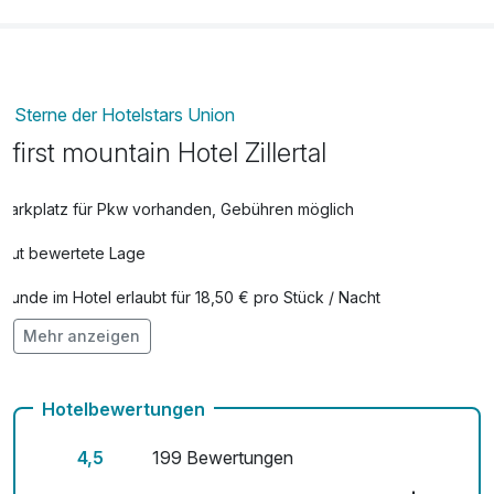
Sterne der Hotelstars Union
first mountain Hotel Zillertal
Parkplatz für Pkw vorhanden, Gebühren möglich
Gut bewertete Lage
Hunde im Hotel erlaubt für 18,50 € pro Stück / Nacht
Mehr anzeigen
Auch vegetarische Speisen
Kostenloses W-LAN
Hotelbewertungen
Zimmerservice verfügbar
4,5
199 Bewertungen
Mit Hotelbar