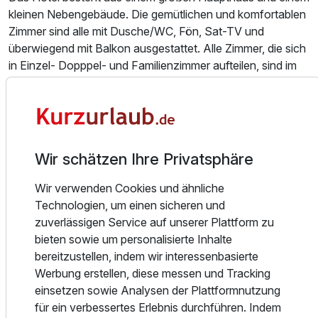
kleinen Nebengebäude. Die gemütlichen und komfortablen
Zimmer sind alle mit Dusche/WC, Fön, Sat-TV und
überwiegend mit Balkon ausgestattet. Alle Zimmer, die sich
in Einzel- Dopppel- und Familienzimmer aufteilen, sind im
Tiroler Stil eingerichtet und sorgen für die entsprechende
Urlaubsatmosphäre. Die Zimmerreinigung erfolgt jeden
zweiten Tag.
Das first mountain Hotel Zillertal liegt nur 150m vom
Wir schätzen Ihre Privatsphäre
Ortskern des Ortes Aschau im Zillertal entfernt und ist
inmitten der grünen Berge ein geborgener Urlaubsort. Der
Wir verwenden Cookies und ähnliche
idyllische und beliebte Ort Aschau liegt zentral im Zillertal in
Technologien, um einen sicheren und
ruhiger Lage an der alten Zillertaler Straße. Wer das Auto
zuverlässigen Service auf unserer Plattform zu
stehen lassen möchte, ist in wenigen Minuten am Bahnhof
bieten sowie um personalisierte Inhalte
in Aschau angelangt und kann mit der schmalspurigen
bereitzustellen, indem wir interessenbasierte
Zillertalbahn das Tal erkunden.
Ausstattung
Werbung erstellen, diese messen und Tracking
einsetzen sowie Analysen der Plattformnutzung
Das Zillertal – von Fügen über Hochfügen, Kaltenbach, Zell
für ein verbessertes Erlebnis durchführen. Indem
Für 7 Tage
570,00 €
p.P. ab