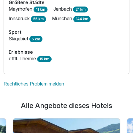
Größere Städte
Mayrhofen
Jenbach
11 km
21 km
Innsbruck
München
55 km
144 km
Sport
Skigebiet
5 km
Erlebnisse
öfftl. Therme
15 km
Rechtliches Problem melden
Alle Angebote dieses Hotels