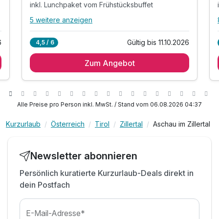
inkl. Lunchpaket vom Frühstücksbuffet
5 weitere anzeigen
Alle Inklusivleistungen
9 enthalten
6
Gültig bis 11.10.2026
4,5 / 6
2 Übernachtungen
Zum Angebot
2 x Frühstücksbuffet mit Müsli-und Bioecke
2 x 4-Gang-Abendmenü in Buffetform inkl.
Salatbar
inkl. Lunchpaket vom Frühstücksbuffet
Alle Preise pro Person inkl. MwSt. / Stand vom 06.08.2026 04:37
inkl. Kaffee, Tee und Kuchen am Nachmittag
inkl. ausgewählte Getränke von 10:00 - 21:00 Uhr
Kurzurlaub
Österreich
Tirol
Zillertal
Aschau im Zillertal
inkl. Nutzung des Wellnessbereichs gemäß
inkl. Parkplatz & W-LAN Nutzung
Newsletter abonnieren
ACHTUNG: Kinderpreise inkl. All inclusive
Persönlich kuratierte Kurzurlaub-Deals direkt in
dein Postfach
E-Mail-Adresse*