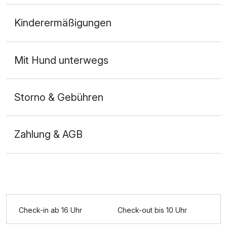
Doppelzimmer Komfort
Kinderermäßigungen
2 Erwachsene
Mit Hund unterwegs
Storno & Gebühren
Zahlung & AGB
Ausstattung
Check-in ab 16 Uhr
Check-out bis 10 Uhr
Für 7 Tage
426,00 €
p.P. ab