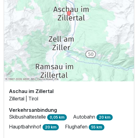
Aschau im Zillertal
Zillertal | Tirol
Verkehrsanbindung
Skibushaltestelle
Autobahn
0,05 km
20 km
Hauptbahnhof
Flughafen
20 km
55 km