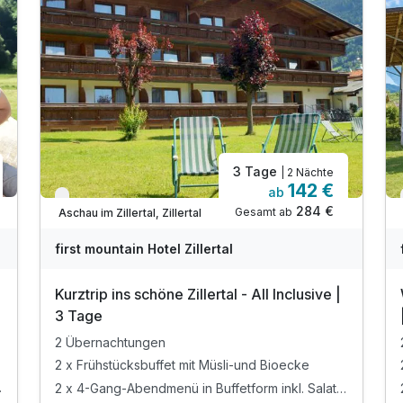
3 Tage
| 2 Nächte
142 €
ab
Nur noch bis Oktober
284 €
Gesamt ab
Aschau im Zillertal, Zillertal
first mountain Hotel Zillertal
Kurztrip ins schöne Zillertal - All Inclusive |
3 Tage
2 Übernachtungen
2 x Frühstücksbuffet mit Müsli-und Bioecke
 Salatbar
2 x 4-Gang-Abendmenü in Buffetform inkl. Salatbar