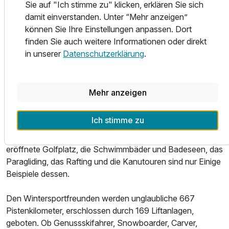
am Ziller, Hippach bis Mayrhofen, von Finkenberg bis
Sie auf "Ich stimme zu" klicken, erklären Sie sich
Hintertux – ist eines der beliebtesten Ziele für einen
damit einverstanden. Unter “Mehr anzeigen”
Sommerurlaub in Österreich. Hier bieten sich für die ganze
können Sie Ihre Einstellungen anpassen. Dort
Familie vielfältige Freizeitaktivitäten und Naturerlebnisse
finden Sie auch weitere Informationen oder direkt
an.
in unserer
Datenschutzerklärung
.
Ob Sie im Sommer die über 800km Rad- und
Mountainbikewege und 30 verschiedenen Touren auf dem
Mehr anzeigen
Zweirad oder die über 1.000km beschilderten Wanderwege
entdecken wollen - in Sachen "Freizeitgestaltung" hat die
Ich stimme zu
Urlaubsregion fast unendlich viel zu bieten! Die
kostenfreien geführten Themenwanderungen, der neu
eröffnete Golfplatz, die Schwimmbäder und Badeseen, das
Paragliding, das Rafting und die Kanutouren sind nur Einige
Beispiele dessen.
Den Wintersportfreunden werden unglaubliche 667
Pistenkilometer, erschlossen durch 169 Liftanlagen,
geboten. Ob Genussskifahrer, Snowboarder, Carver,