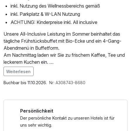
inkl. Nutzung des Wellnessbereichs gemäß
inkl. Parkplatz & W-LAN Nutzung
ACHTUNG: Kinderpreise inkl. All inclusive
Unsere All-Inclusive Leistung im Sommer beinhaltet das
tägliche Frühstücksbuffet mit Bio-Ecke und ein 4-Gang-
Abendmenü in Buffetform.
Am Nachmittag laden wir Sie zu frischem Kaffee, Tee und
leckerem Kuchen ein.
Ausgewählte Getränke wie Fassbier, Tischwein,
Weiterlesen
Softdrinks, Apfelsaft und Wasser sind für unsere
Im Angebot enthalten
Hausgäste von 10:00 bis 21:00 Uhr kostenfrei erhältlich.
Saunabenutzung, Parkplatz, Nutzung des
Buchbar bis 11.10.2026.
Nr: A308743-8680
Wellnessbereichs, W-LAN Nutzung / Internetnutzung,
ACHTUNG: Check-In erst ab 16:00 Uhr! Rezeption davor
Lunchpaket
nicht besetzt!
Persönlichkeit
Parkplätze stehen Ihnen am Haus kostenlos zur
Der persönliche Kontakt zu unseren Hotels ist für
Verfügung.
uns sehr wichtig.