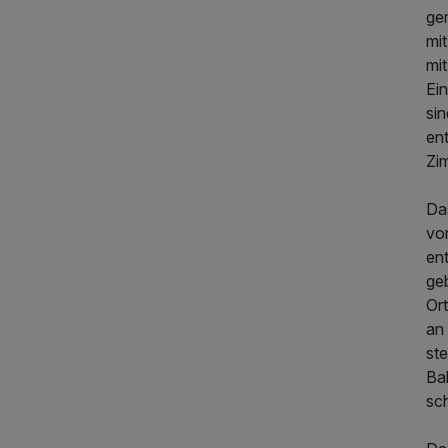
ge
mi
mit
Ein
sin
284,00 €
p.P. ab
en
Zi
Das
vom
ent
geb
Ort
an 
st
Ba
sch