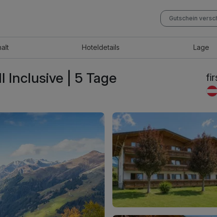
Gutschein vers
halt
Hotel
details
Lage
ll Inclusive | 5 Tage
fi