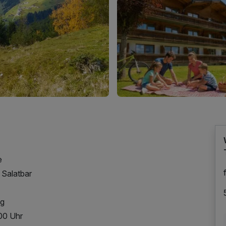
e
 Salatbar
ag
:00 Uhr