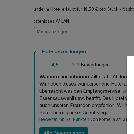
Hunde im Hotel erlaubt für 18,50 € pro Stück / Nacht
Kostenloses W-LAN
Mehr anzeigen
Mit Hotelbar
Hotelbewertungen
4,5
201 Bewertungen
Wandern im schönen Zillertal - All Inclus
Wir haben dieses wunderschöne Hotel auf de
überrascht was den Empfangsservise, unse
Essensauswahll usw. betrifft. Das Hotel we
auch unseren Freunden empfehlen. Wir haben uns hier s
Bereicherung unser Urlaubstage
Bewertet mit 6,0 Punkten
von Kornelia am 31.07
Alle Bewertungen