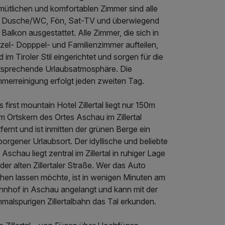
mütlichen und komfortablen Zimmer sind alle
t Dusche/WC, Fön, Sat-TV und überwiegend
 Balkon ausgestattet. Alle Zimmer, die sich in
zel- Dopppel- und Familienzimmer aufteilen,
d im Tiroler Stil eingerichtet und sorgen für die
tsprechende Urlaubsatmosphäre. Die
mmerreinigung erfolgt jeden zweiten Tag.
 first mountain Hotel Zillertal liegt nur 150m
 Ortskern des Ortes Aschau im Zillertal
fernt und ist inmitten der grünen Berge ein
orgener Urlaubsort. Der idyllische und beliebte
 Aschau liegt zentral im Zillertal in ruhiger Lage
der alten Zillertaler Straße. Wer das Auto
ehen lassen möchte, ist in wenigen Minuten am
hnhof in Aschau angelangt und kann mit der
malspurigen Zillertalbahn das Tal erkunden.