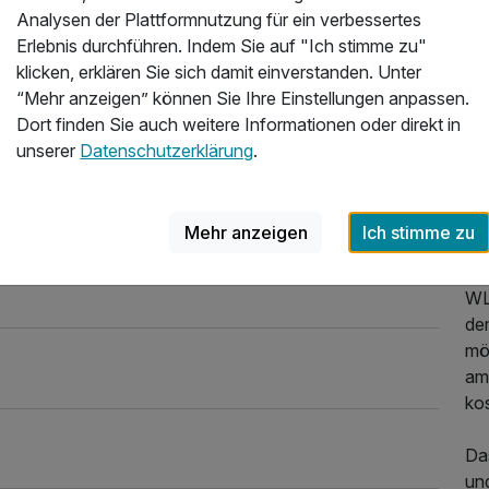
Ga
Analysen der Plattformnutzung für ein verbessertes
Li
Erlebnis durchführen. Indem Sie auf "Ich stimme zu"
sp
klicken, erklären Sie sich damit einverstanden. Unter
Tis
“Mehr anzeigen” können Sie Ihre Einstellungen anpassen.
Di
Dort finden Sie auch weitere Informationen oder direkt in
Ka
unserer
Datenschutzerklärung
.
In 
Ma
un
Mehr anzeigen
Ich stimme zu
Ema
das
WLA
de
mög
am
kos
Da
un