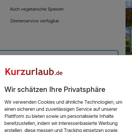
Auch vegetarische Speisen
Zimmerservice verfügbar
ive | 3 Tage
Üb
r Durchreise nach Italien gebucht. Wir waren sehr
Wir schätzen Ihre Privatsphäre
r wunderschönes Zimmer mit Balkon, die
Das
rden wir auf unserer Rückreise wieder Buchen und es
Lag
Wir verwenden Cookies und ähnliche Technologien, um
ehr wohl gefühlt. Vielen Dank für die
einen sicheren und zuverlässigen Service auf unserer
Es
Plattform zu bieten sowie um personalisierte Inhalte
.2026
Sa
bereitzustellen, indem wir interessenbasierte Werbung
So
erstellen, diese messen und Tracking einsetzen sowie