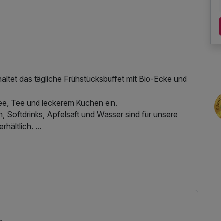
altet das tägliche Frühstücksbuffet mit Bio-Ecke und
ee, Tee und leckerem Kuchen ein.
 Softdrinks, Apfelsaft und Wasser sind für unsere
rhältlich.
ion davor nicht besetzt!
nessbereichs, W-LAN Nutzung / Internetnutzung,
ur Verfügung.
f der Sonnenterasse entspannen, den Tag ausklingen
zeit nehmen.
s