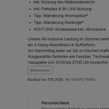
inkl. Nutzung des Wellnessbereichs
inkl. Parkplatz & W-LAN Nutzung
Tipp: Wanderung Ahornspitze*
Tipp: Wanderung Rastkogel*
ACHTUNG: Kinderpreise inkl. All inclusive
Unsere All-Inclusive Leistung im Sommer beinh
ein 4-Gang-Abendmenü in Buffetform.
Am Nachmittag laden wir Sie zu frischem Kaff
Ausgewählte Getränke wie Fassbier, Tischwein,
Hausgäste von 10:00 bis 21:00 Uhr kostenfrei e
Weiterlesen
ACHTUNG: Check-In erst ab 16:00 Uhr! Rezept
Im Angebot enthalten
Saunabenutzung, Parkplatz, Nutzung des Well
Buchbar bis 11.10.2026.
Nr: A479157-8680
Parkplätze stehen Ihnen am Haus kostenlos z
Lunchpaket
Nach einem ausgelassenen Tag können Sie au
lassen oder in der Sauna eine wohltuende Aus
Persönlichkeit
Der persönliche Kontakt zu unseren Hotel