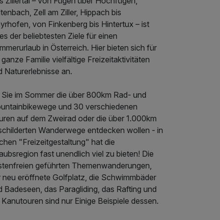
s Zillertal – von Fügen über Hochfügen,
tenbach, Zell am Ziller, Hippach bis
rhofen, von Finkenberg bis Hintertux – ist
es der beliebtesten Ziele für einen
merurlaub in Österreich. Hier bieten sich für
 ganze Familie vielfältige Freizeitaktivitäten
d Naturerlebnisse an.
 Sie im Sommer die über 800km Rad- und
untainbikewege und 30 verschiedenen
uren auf dem Zweirad oder die über 1.000km
schilderten Wanderwege entdecken wollen - in
hen "Freizeitgestaltung" hat die
aubsregion fast unendlich viel zu bieten! Die
stenfreien geführten Themenwanderungen,
r neu eröffnete Golfplatz, die Schwimmbäder
d Badeseen, das Paragliding, das Rafting und
 Kanutouren sind nur Einige Beispiele dessen.