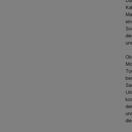
Da
Kal
May
ein
Som
die
un
Ob
Mo
380,00 €
p.P. ab
To
be
Sac
Url
ko
de
un
die