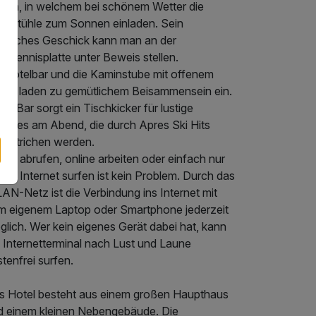
rten, in welchem bei schönem Wetter die
egestühle zum Sonnen einladen. Sein
ortliches Geschick kann man an der
chtennisplatte unter Beweis stellen.
e Hotelbar und die Kaminstube mit offenem
min laden zu gemütlichem Beisammensein ein.
der Bar sorgt ein Tischkicker für lustige
tches am Abend, die durch Apres Ski Hits
terstrichen werden.
ils abrufen, online arbeiten oder einfach nur
 im Internet surfen ist kein Problem. Durch das
N-Netz ist die Verbindung ins Internet mit
m eigenem Laptop oder Smartphone jederzeit
lich. Wer kein eigenes Gerät dabei hat, kann
 Internetterminal nach Lust und Laune
tenfrei surfen.
s Hotel besteht aus einem großen Haupthaus
d einem kleinen Nebengebäude. Die