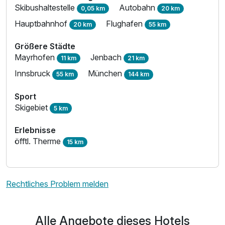
Skibushaltestelle
Autobahn
0,05 km
20 km
Hauptbahnhof
Flughafen
20 km
55 km
Größere Städte
Mayrhofen
Jenbach
11 km
21 km
Innsbruck
München
55 km
144 km
Sport
Skigebiet
5 km
Erlebnisse
öfftl. Therme
15 km
Rechtliches Problem melden
Alle Angebote dieses Hotels