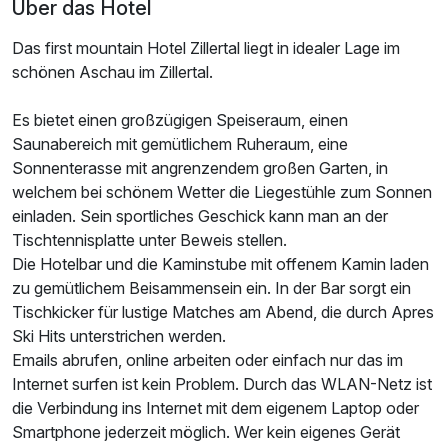
Über das Hotel
Das first mountain Hotel Zillertal liegt in idealer Lage im
schönen Aschau im Zillertal.
Es bietet einen großzügigen Speiseraum, einen
Saunabereich mit gemütlichem Ruheraum, eine
Sonnenterasse mit angrenzendem großen Garten, in
welchem bei schönem Wetter die Liegestühle zum Sonnen
einladen. Sein sportliches Geschick kann man an der
Tischtennisplatte unter Beweis stellen.
Die Hotelbar und die Kaminstube mit offenem Kamin laden
zu gemütlichem Beisammensein ein. In der Bar sorgt ein
Tischkicker für lustige Matches am Abend, die durch Apres
Ski Hits unterstrichen werden.
Emails abrufen, online arbeiten oder einfach nur das im
Ausstattung
Internet surfen ist kein Problem. Durch das WLAN-Netz ist
die Verbindung ins Internet mit dem eigenem Laptop oder
Für 6 Tage
475,00 €
Smartphone jederzeit möglich. Wer kein eigenes Gerät
p.P. ab