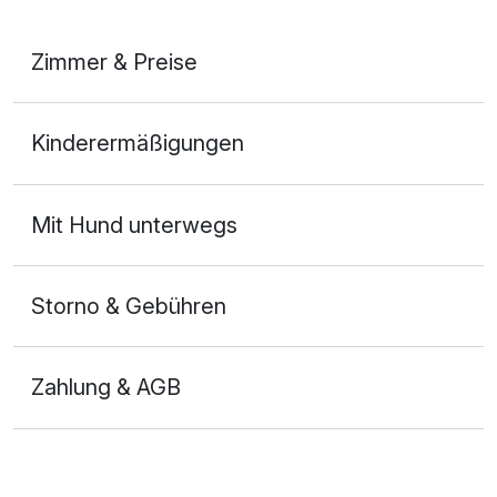
Zimmer & Preise
Doppelzimmer Komfort Balkon A
Kinderermäßigungen
2 Erwachsene und 2 Kinder
Mit Hund unterwegs
Storno & Gebühren
Zahlung & AGB