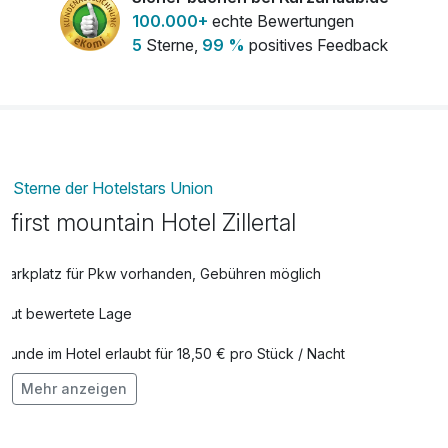
kommen.***
100.000+
echte Bewertungen
5
Sterne,
99 %
positives Feedback
*Fichtenwelt: Fichtenschloss mit zahlreichen Stationen,
Badespaß im Fichtensee
Almparadies Gerlossstein: Streichelzoo, Almspielplatz
Freizeitpark Aufenfeld: Badeteich mit Wasserfall,
Holzstegen und einer großzügigen Liegewiese. Zahlreiche
Spielplätze und ein großer Kletterwürfel.
Sterne der Hotelstars Union
first mountain Hotel Zillertal
Parkplatz für Pkw vorhanden, Gebühren möglich
Gut bewertete Lage
Hunde im Hotel erlaubt für 18,50 € pro Stück / Nacht
Mehr anzeigen
Auch vegetarische Speisen
Kostenloses W-LAN