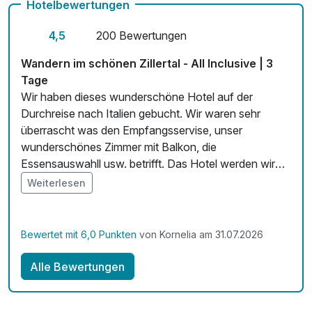
Hotelbewertungen
Zimmerservice verfügbar
4,5
200 Bewertungen
Mit Hotelbar
Wandern im schönen Zillertal - All Inclusive | 3
Tage
Wir haben dieses wunderschöne Hotel auf der
Durchreise nach Italien gebucht. Wir waren sehr
überrascht was den Empfangsservise, unser
wunderschönes Zimmer mit Balkon, die
Essensauswahll usw. betrifft. Das Hotel werden wir
auf unserer Rückreise wieder Buchen und es auch
Weiterlesen
unseren Freunden empfehlen. Wir haben uns hier sehr
wohl gefühlt. Vielen Dank für die Bereicherung unser
Urlaubstage
Bewertet mit 6,0 Punkten
von Kornelia am 31.07.2026
Alle Bewertungen