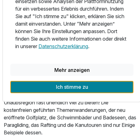
einsetzen sowie Analysen der Plattformnutzung
Zillertalbahn das Tal erkunden.
für ein verbessertes Erlebnis durchführen. Indem
Sie auf "Ich stimme zu" klicken, erklären Sie sich
Das Zillertal – von Fügen über Hochfügen, Kaltenbach, Zell
damit einverstanden. Unter “Mehr anzeigen”
am Ziller, Hippach bis Mayrhofen, von Finkenberg bis
können Sie Ihre Einstellungen anpassen. Dort
Hintertux – ist eines der beliebtesten Ziele für einen
finden Sie auch weitere Informationen oder direkt
Sommerurlaub in Österreich. Hier bieten sich für die ganze
in unserer
Datenschutzerklärung
.
Familie vielfältige Freizeitaktivitäten und Naturerlebnisse
an.
Mehr anzeigen
Ob Sie im Sommer die über 800km Rad- und
Mountainbikewege und 30 verschiedenen Touren auf dem
Ich stimme zu
Zweirad oder die über 1.000km beschilderten Wanderwege
entdecken wollen - in Sachen "Freizeitgestaltung" hat die
Urlaubsregion fast unendlich viel zu bieten! Die
kostenfreien geführten Themenwanderungen, der neu
eröffnete Golfplatz, die Schwimmbäder und Badeseen, das
Paragliding, das Rafting und die Kanutouren sind nur Einige
Beispiele dessen.