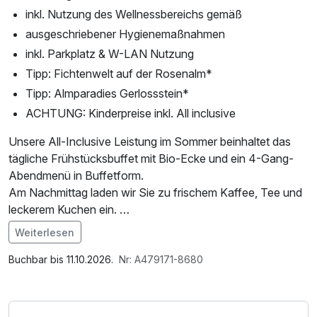
inkl. Nutzung des Wellnessbereichs gemäß
ausgeschriebener Hygienemaßnahmen
inkl. Parkplatz & W-LAN Nutzung
Tipp: Fichtenwelt auf der Rosenalm*
Tipp: Almparadies Gerlossstein*
ACHTUNG: Kinderpreise inkl. All inclusive
Unsere All-Inclusive Leistung im Sommer beinhaltet das
tägliche Frühstücksbuffet mit Bio-Ecke und ein 4-Gang-
Abendmenü in Buffetform.
Am Nachmittag laden wir Sie zu frischem Kaffee, Tee und
leckerem Kuchen ein.
Ausgewählte Getränke wie Fassbier, Tischwein,
Weiterlesen
Softdrinks, Apfelsaft und Wasser sind für unsere
Im Angebot enthalten
Hausgäste von 10:00 bis 21:00 Uhr kostenfrei erhältlich.
Saunabenutzung, Parkplatz, Nutzung des
Buchbar bis 11.10.2026.
Nr: A479171-8680
Wellnessbereichs, W-LAN Nutzung / Internetnutzung,
ACHTUNG: Check-In erst ab 16:00 Uhr! Rezeption davor
Lunchpaket
nicht besetzt!