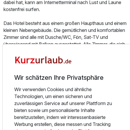
dabei hat, kann am Internetterminal nach Lust und Laune
kostenfrei surfen.
Das Hotel besteht aus einem großen Haupthaus und einem
kleinen Nebengebäude. Die gemütlichen und komfortablen
Zimmer sind alle mit Dusche/WC, Fön, Sat-TV und
überwiegend mit Balkon ausgestattet. Alle Zimmer, die sich
in Einzel- Dopppel- und Familienzimmer aufteilen, sind im
Tiroler Stil eingerichtet und sorgen für die entsprechende
Urlaubsatmosphäre. Die Zimmerreinigung erfolgt jeden
zweiten Tag.
Wir schätzen Ihre Privatsphäre
Das first mountain Hotel Zillertal liegt nur 150m vom
Wir verwenden Cookies und ähnliche
Ortskern des Ortes Aschau im Zillertal entfernt und ist
Technologien, um einen sicheren und
inmitten der grünen Berge ein geborgener Urlaubsort. Der
zuverlässigen Service auf unserer Plattform zu
idyllische und beliebte Ort Aschau liegt zentral im Zillertal in
bieten sowie um personalisierte Inhalte
ruhiger Lage an der alten Zillertaler Straße. Wer das Auto
bereitzustellen, indem wir interessenbasierte
stehen lassen möchte, ist in wenigen Minuten am Bahnhof
Werbung erstellen, diese messen und Tracking
in Aschau angelangt und kann mit der schmalspurigen