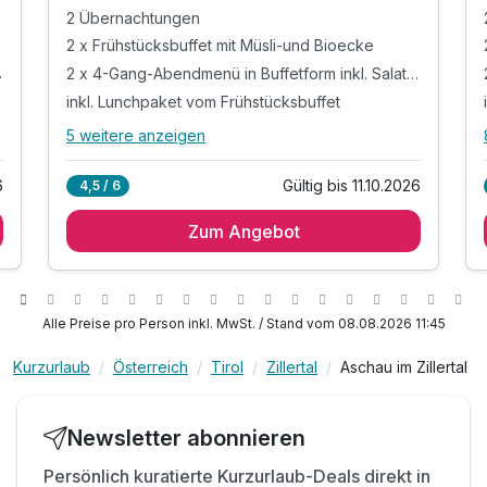
2 Übernachtungen
2 x Frühstücksbuffet mit Müsli-und Bioecke
 Salatbar
2 x 4-Gang-Abendmenü in Buffetform inkl. Salatbar
inkl. Lunchpaket vom Frühstücksbuffet
5 weitere anzeigen
Alle Inklusivleistungen
9 enthalten
6
Gültig bis 11.10.2026
4,5 / 6
2 Übernachtungen
Zum Angebot
2 x Frühstücksbuffet mit Müsli-und Bioecke
2 x 4-Gang-Abendmenü in Buffetform inkl.
Salatbar
inkl. Lunchpaket vom Frühstücksbuffet
Alle Preise pro Person inkl. MwSt. / Stand vom 08.08.2026 11:45
inkl. Kaffee, Tee und Kuchen am Nachmittag
inkl. ausgewählte Getränke von 10:00 - 21:00 Uhr
Kurzurlaub
Österreich
Tirol
Zillertal
Aschau im Zillertal
inkl. Nutzung des Wellnessbereichs gemäß
inkl. Parkplatz & W-LAN Nutzung
Newsletter abonnieren
ACHTUNG: Kinderpreise inkl. All inclusive
Persönlich kuratierte Kurzurlaub-Deals direkt in