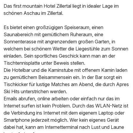
Das first mountain Hotel Zillertal liegt in idealer Lage im
schönen Aschau im Zillertal.
Ausstattung
Es bietet einen großzügigen Speiseraum, einen
Saunabereich mit gemütlichem Ruheraum, eine
Für 4 Tage
285,00 €
p.P. ab
Sonnenterasse mit angrenzendem großen Garten, in
welchem bei schönem Wetter die Liegestühle zum Sonnen
einladen. Sein sportliches Geschick kann man an der
Tischtennisplatte unter Beweis stellen.
Die Hotelbar und die Kaminstube mit offenem Kamin laden
zu gemütlichem Beisammensein ein. In der Bar sorgt ein
Doppelzimmer Komfort Balkon B
Tischkicker für lustige Matches am Abend, die durch Apres
2 Erwachsene und 2 Kinder
Ski Hits unterstrichen werden.
Emails abrufen, online arbeiten oder einfach nur das im
Internet surfen ist kein Problem. Durch das WLAN-Netz ist
die Verbindung ins Internet mit dem eigenem Laptop oder
Smartphone jederzeit möglich. Wer kein eigenes Gerät
dabei hat, kann am Internetterminal nach Lust und Laune