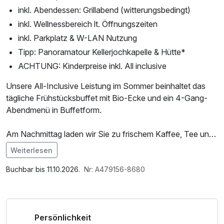
inkl. Abendessen: Grillabend (witterungsbedingt)
inkl. Wellnessbereich lt. Öffnungszeiten
inkl. Parkplatz & W-LAN Nutzung
Tipp: Panoramatour Kellerjochkapelle & Hütte*
ACHTUNG: Kinderpreise inkl. All inclusive
Unsere All-Inclusive Leistung im Sommer beinhaltet das
tägliche Frühstücksbuffet mit Bio-Ecke und ein 4-Gang-
Abendmenü in Buffetform.
Am Nachmittag laden wir Sie zu frischem Kaffee, Tee und
leckerem Kuchen ein. Ausgewählte Getränke wie Fassbier,
Weiterlesen
Tischwein, Softdrinks, Apfelsaft und Wasser sind für
Im Angebot enthalten
unsere Hausgäste von 10:00 bis 21:00 Uhr kostenfrei
Saunabenutzung, Parkplatz, Nutzung des
Buchbar bis 11.10.2026.
Nr: A479156-8680
erhältlich.
Wellnessbereichs, W-LAN Nutzung / Internetnutzung,
Lunchpaket
ACHTUNG: Check-In erst ab 16:00 Uhr! Rezeption davor
Persönlichkeit
nicht besetzt!