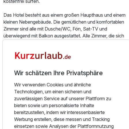
kostenfrei surfen.
Das Hotel besteht aus einem großen Haupthaus und einem
kleinen Nebengebäude. Die gemütlichen und komfortablen
Zimmer sind alle mit Dusche/WC, Fön, Sat-TV und
überwiegend mit Balkon ausgestattet. Alle Zimmer, die sich
in Einzel- Dopppel- und Familienzimmer aufteilen, sind im
Tiroler Stil eingerichtet und sorgen für die entsprechende
Urlaubsatmosphäre. Die Zimmerreinigung erfolgt jeden
zweiten Tag.
Wir schätzen Ihre Privatsphäre
Das first mountain Hotel Zillertal liegt nur 150m vom
Ortskern des Ortes Aschau im Zillertal entfernt und ist
Wir verwenden Cookies und ähnliche
inmitten der grünen Berge ein geborgener Urlaubsort. Der
Technologien, um einen sicheren und
idyllische und beliebte Ort Aschau liegt zentral im Zillertal in
zuverlässigen Service auf unserer Plattform zu
ruhiger Lage an der alten Zillertaler Straße. Wer das Auto
bieten sowie um personalisierte Inhalte
stehen lassen möchte, ist in wenigen Minuten am Bahnhof
bereitzustellen, indem wir interessenbasierte
in Aschau angelangt und kann mit der schmalspurigen
Werbung erstellen, diese messen und Tracking
Zillertalbahn das Tal erkunden.
einsetzen sowie Analysen der Plattformnutzung
Ausstattung