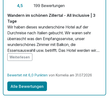
4,5
199 Bewertungen
Mit Hotelbar
Wandern im schönen Zillertal - All Inclusive | 3
Tage
Wir haben dieses wunderschöne Hotel auf der
Durchreise nach Italien gebucht. Wir waren sehr
überrascht was den Empfangsservise, unser
wunderschönes Zimmer mit Balkon, die
Essensauswahll usw. betrifft. Das Hotel werden wir
auf unserer Rückreise wieder Buchen und es auch
Weiterlesen
unseren Freunden empfehlen. Wir haben uns hier sehr
wohl gefühlt. Vielen Dank für die Bereicherung unser
Urlaubstage
Bewertet mit 6,0 Punkten
von Kornelia am 31.07.2026
Alle Bewertungen