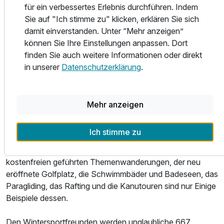
für ein verbessertes Erlebnis durchführen. Indem
Das Zillertal – von Fügen über Hochfügen, Kaltenbach, Zell
Sie auf "Ich stimme zu" klicken, erklären Sie sich
Für 4 Tage
285,00 €
p.P. ab
am Ziller, Hippach bis Mayrhofen, von Finkenberg bis
damit einverstanden. Unter “Mehr anzeigen”
Hintertux – ist eines der beliebtesten Ziele für einen
können Sie Ihre Einstellungen anpassen. Dort
Sommerurlaub in Österreich. Hier bieten sich für die ganze
finden Sie auch weitere Informationen oder direkt
Familie vielfältige Freizeitaktivitäten und Naturerlebnisse
in unserer
Datenschutzerklärung
.
an.
Ob Sie im Sommer die über 800km Rad- und
Mehr anzeigen
Mountainbikewege und 30 verschiedenen Touren auf dem
Zweirad oder die über 1.000km beschilderten Wanderwege
Ich stimme zu
entdecken wollen - in Sachen "Freizeitgestaltung" hat die
Urlaubsregion fast unendlich viel zu bieten! Die
kostenfreien geführten Themenwanderungen, der neu
eröffnete Golfplatz, die Schwimmbäder und Badeseen, das
Paragliding, das Rafting und die Kanutouren sind nur Einige
Beispiele dessen.
Den Wintersportfreunden werden unglaubliche 667