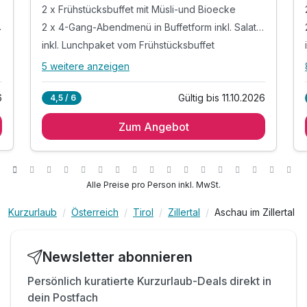
2 x Frühstücksbuffet mit Müsli-und Bioecke
 Salatbar
2 x 4-Gang-Abendmenü in Buffetform inkl. Salatbar
inkl. Lunchpaket vom Frühstücksbuffet
5 weitere anzeigen
Alle Inklusivleistungen
9 enthalten
6
Gültig bis 11.10.2026
4,5 / 6
2 Übernachtungen
Zum Angebot
2 x Frühstücksbuffet mit Müsli-und Bioecke
2 x 4-Gang-Abendmenü in Buffetform inkl.
Salatbar
inkl. Lunchpaket vom Frühstücksbuffet
Alle Preise pro Person inkl. MwSt.
inkl. Kaffee, Tee und Kuchen am Nachmittag
inkl. ausgewählte Getränke von 10:00 - 21:00 Uhr
Kurzurlaub
Österreich
Tirol
Zillertal
Aschau im Zillertal
inkl. Nutzung des Wellnessbereichs gemäß
inkl. Parkplatz & W-LAN Nutzung
Newsletter abonnieren
ACHTUNG: Kinderpreise inkl. All inclusive
Persönlich kuratierte Kurzurlaub-Deals direkt in
dein Postfach