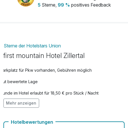
5
Sterne,
99 %
positives Feedback
*Aussichtsberg mit einer kleinen Kapelle - Ein besonderer
Ort mit einem Traumblick
Sterne der Hotelstars Union
first mountain Hotel Zillertal
Parkplatz für Pkw vorhanden, Gebühren möglich
Gut bewertete Lage
Hunde im Hotel erlaubt für 18,50 € pro Stück / Nacht
Mehr anzeigen
Auch vegetarische Speisen
Kostenloses W-LAN
Hotelbewertungen
Zimmerservice verfügbar