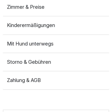
Zimmer & Preise
Doppelzimmer Komfort
Kinderermäßigungen
2 Erwachsene
Mit Hund unterwegs
Storno & Gebühren
Zahlung & AGB
Ausstattung