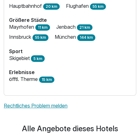
Hauptbahnhof
Flughafen
20 km
55 km
Größere Städte
Mayrhofen
Jenbach
11 km
21 km
Innsbruck
München
55 km
144 km
Sport
Skigebiet
5 km
Erlebnisse
öfftl. Therme
15 km
Rechtliches Problem melden
Alle Angebote dieses Hotels