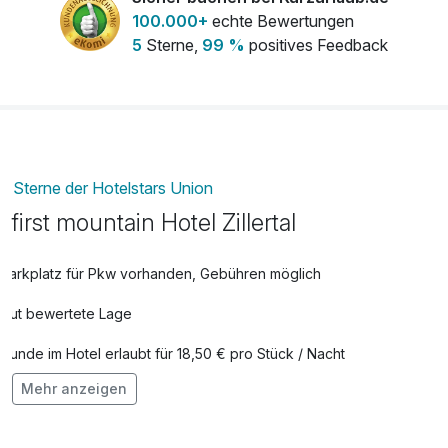
kommen.***
100.000+
echte Bewertungen
5
Sterne,
99 %
positives Feedback
*Pepis Kinderland: Neben Sandkiste, Hüpfburg und
Trampolin erwartet euch ein überdachter Spielplatz. Darin
befinden sich eine Kletterwand, ein Zerrspiegel und ein
Spielhaus.
Almparadies Gerlossstein: Streichelzoo, Almspielplatz
Krimmler Wasserwelten & Wasserfälle: Erleben Sie die
Sterne der Hotelstars Union
größten Wasserfälle Europas mit ihren gewaltigen
Wassermassen und dem imposanten Rauschen. Spielen,
first mountain Hotel Zillertal
lernen, staunen – so lautet das Motto der WasserWelten
Krimml.
Parkplatz für Pkw vorhanden, Gebühren möglich
Gut bewertete Lage
Hunde im Hotel erlaubt für 18,50 € pro Stück / Nacht
Mehr anzeigen
Auch vegetarische Speisen
Kostenloses W-LAN