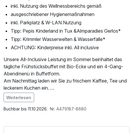
inkl. Nutzung des Wellnessbereichs gemäß
ausgeschriebener Hygienemaßnahmen
inkl. Parkplatz & W-LAN Nutzung
Tipp: Pepis Kinderland in Tux &Almparadies Gerlos*
Tipp: Krimmler Wasserwelten & Wasserfälle*
ACHTUNG: Kinderpreise inkl. All inclusive
Unsere All-Inclusive Leistung im Sommer beinhaltet das
tägliche Frühstücksbuffet mit Bio-Ecke und ein 4-Gang-
Abendmenü in Buffetform.
Am Nachmittag laden wir Sie zu frischem Kaffee, Tee und
leckerem Kuchen ein.
Ausgewählte Getränke wie Fassbier, Tischwein,
Weiterlesen
Softdrinks, Apfelsaft und Wasser sind für unsere
Im Angebot enthalten
Hausgäste von 10:00 bis 21:00 Uhr kostenfrei erhältlich.
Saunabenutzung, Parkplatz, Nutzung des
Buchbar bis 11.10.2026.
Nr: A479187-8680
Wellnessbereichs, W-LAN Nutzung / Internetnutzung,
ACHTUNG: Check-In erst ab 16:00 Uhr! Rezeption davor
Lunchpaket
nicht besetzt!