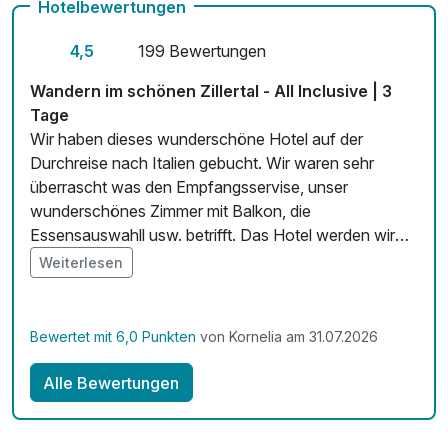
Hotelbewertungen
Zimmerservice verfügbar
4,5
199 Bewertungen
Mit Hotelbar
Wandern im schönen Zillertal - All Inclusive | 3
Tage
Wir haben dieses wunderschöne Hotel auf der
Durchreise nach Italien gebucht. Wir waren sehr
überrascht was den Empfangsservise, unser
wunderschönes Zimmer mit Balkon, die
Essensauswahll usw. betrifft. Das Hotel werden wir
auf unserer Rückreise wieder Buchen und es auch
Weiterlesen
unseren Freunden empfehlen. Wir haben uns hier sehr
wohl gefühlt. Vielen Dank für die Bereicherung unser
Urlaubstage
Bewertet mit 6,0 Punkten
von Kornelia am 31.07.2026
Alle Bewertungen