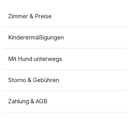
Zimmer & Preise
Doppelzimmer Komfort Balkon A
Kinderermäßigungen
2 Erwachsene und 2 Kinder
Mit Hund unterwegs
Storno & Gebühren
Zahlung & AGB