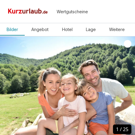
Wertgutscheine
Bilder
Angebot
Hotel
Lage
Weitere
1
1
/
/
25
25