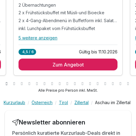
2 Übernachtungen
2 x Frühstücksbuffet mit Müsli-und Bioecke
 Salatbar
2 x 4-Gang-Abendmenü in Buffetform inkl. Salatbar
inkl. Lunchpaket vom Frühstücksbuffet
5 weitere anzeigen
Alle Inklusivleistungen
9 enthalten
6
Gültig bis 11.10.2026
4,5 / 6
2 Übernachtungen
Zum Angebot
2 x Frühstücksbuffet mit Müsli-und Bioecke
2 x 4-Gang-Abendmenü in Buffetform inkl.
Salatbar
inkl. Lunchpaket vom Frühstücksbuffet
Alle Preise pro Person inkl. MwSt.
inkl. Kaffee, Tee und Kuchen am Nachmittag
inkl. ausgewählte Getränke von 10:00 - 21:00 Uhr
Kurzurlaub
Österreich
Tirol
Zillertal
Aschau im Zillertal
inkl. Nutzung des Wellnessbereichs gemäß
inkl. Parkplatz & W-LAN Nutzung
Newsletter abonnieren
ACHTUNG: Kinderpreise inkl. All inclusive
Persönlich kuratierte Kurzurlaub-Deals direkt in