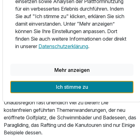
einsetzen sowie Analysen der Plattformnutzung
Zillertalbahn das Tal erkunden.
für ein verbessertes Erlebnis durchführen. Indem
Sie auf "Ich stimme zu" klicken, erklären Sie sich
Das Zillertal – von Fügen über Hochfügen, Kaltenbach, Zell
damit einverstanden. Unter “Mehr anzeigen”
am Ziller, Hippach bis Mayrhofen, von Finkenberg bis
können Sie Ihre Einstellungen anpassen. Dort
Hintertux – ist eines der beliebtesten Ziele für einen
finden Sie auch weitere Informationen oder direkt
Sommerurlaub in Österreich. Hier bieten sich für die ganze
in unserer
Datenschutzerklärung
.
Familie vielfältige Freizeitaktivitäten und Naturerlebnisse
an.
Mehr anzeigen
Ob Sie im Sommer die über 800km Rad- und
Mountainbikewege und 30 verschiedenen Touren auf dem
Ich stimme zu
Zweirad oder die über 1.000km beschilderten Wanderwege
entdecken wollen - in Sachen "Freizeitgestaltung" hat die
Urlaubsregion fast unendlich viel zu bieten! Die
kostenfreien geführten Themenwanderungen, der neu
eröffnete Golfplatz, die Schwimmbäder und Badeseen, das
Paragliding, das Rafting und die Kanutouren sind nur Einige
Beispiele dessen.