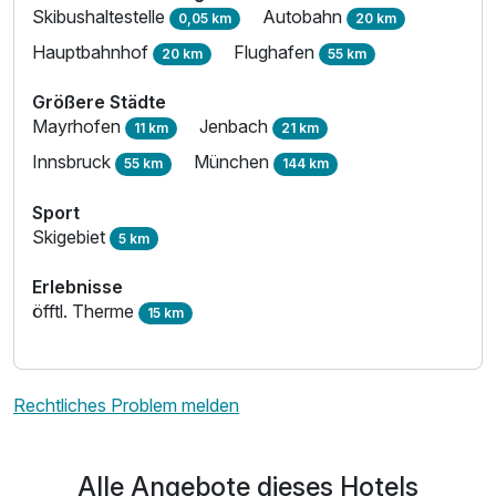
Skibushaltestelle
Autobahn
0,05 km
20 km
Hauptbahnhof
Flughafen
20 km
55 km
Größere Städte
Mayrhofen
Jenbach
11 km
21 km
Innsbruck
München
55 km
144 km
Sport
Skigebiet
5 km
Erlebnisse
öfftl. Therme
15 km
Rechtliches Problem melden
Alle Angebote dieses Hotels