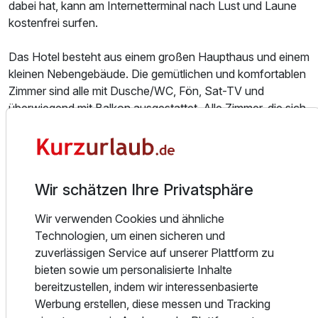
dabei hat, kann am Internetterminal nach Lust und Laune
kostenfrei surfen.
Das Hotel besteht aus einem großen Haupthaus und einem
kleinen Nebengebäude. Die gemütlichen und komfortablen
Zimmer sind alle mit Dusche/WC, Fön, Sat-TV und
überwiegend mit Balkon ausgestattet. Alle Zimmer, die sich
in Einzel- Dopppel- und Familienzimmer aufteilen, sind im
Tiroler Stil eingerichtet und sorgen für die entsprechende
Urlaubsatmosphäre. Die Zimmerreinigung erfolgt jeden
zweiten Tag.
Wir schätzen Ihre Privatsphäre
Das first mountain Hotel Zillertal liegt nur 150m vom
Wir verwenden Cookies und ähnliche
Ortskern des Ortes Aschau im Zillertal entfernt und ist
Technologien, um einen sicheren und
inmitten der grünen Berge ein geborgener Urlaubsort. Der
zuverlässigen Service auf unserer Plattform zu
idyllische und beliebte Ort Aschau liegt zentral im Zillertal in
bieten sowie um personalisierte Inhalte
ruhiger Lage an der alten Zillertaler Straße. Wer das Auto
bereitzustellen, indem wir interessenbasierte
stehen lassen möchte, ist in wenigen Minuten am Bahnhof
Werbung erstellen, diese messen und Tracking
in Aschau angelangt und kann mit der schmalspurigen