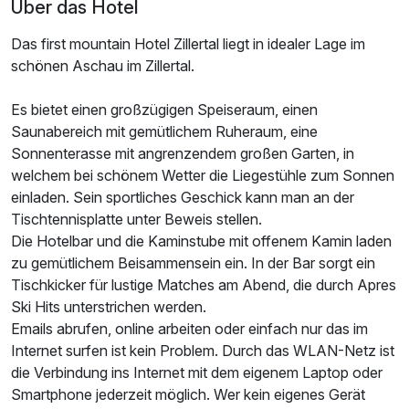
Über das Hotel
Das first mountain Hotel Zillertal liegt in idealer Lage im
schönen Aschau im Zillertal.
Es bietet einen großzügigen Speiseraum, einen
Saunabereich mit gemütlichem Ruheraum, eine
Sonnenterasse mit angrenzendem großen Garten, in
welchem bei schönem Wetter die Liegestühle zum Sonnen
einladen. Sein sportliches Geschick kann man an der
Tischtennisplatte unter Beweis stellen.
Die Hotelbar und die Kaminstube mit offenem Kamin laden
zu gemütlichem Beisammensein ein. In der Bar sorgt ein
Tischkicker für lustige Matches am Abend, die durch Apres
Ski Hits unterstrichen werden.
Emails abrufen, online arbeiten oder einfach nur das im
Ausstattung
Internet surfen ist kein Problem. Durch das WLAN-Netz ist
die Verbindung ins Internet mit dem eigenem Laptop oder
Für 8 Tage
665,00 €
Smartphone jederzeit möglich. Wer kein eigenes Gerät
p.P. ab