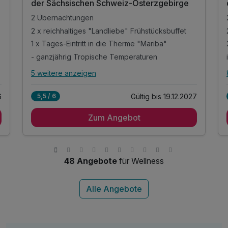
der Sächsischen Schweiz-Osterzgebirge
2 Übernachtungen
2 x reichhaltiges "Landliebe" Frühstücksbuffet
1 x Tages-Eintritt in die Therme "Mariba"
- ganzjährig Tropische Temperaturen
5 weitere anzeigen
Alle Inklusivleistungen
9 enthalten
6
Gültig bis 19.12.2027
5,5 / 6
2 Übernachtungen
Zum Angebot
2 x reichhaltiges "Landliebe" Frühstücksbuffet
1 x Tages-Eintritt in die Therme "Mariba"
- ganzjährig Tropische Temperaturen
- Wellenbad, Riesenrutsche & Whirlpools
48 Angebote
für Wellness
inkl. Entspannung in der Sauna
inkl. Saunatücher im WellRelax
inkl. Parkplatz am Hotel
inkl. WLAN im gesamten Hotel