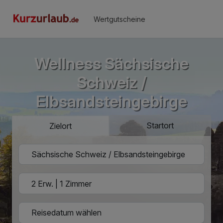
Wertgutscheine
Wellness Sächsische
Schweiz /
Elbsandsteingebirge
Startort
Zielort