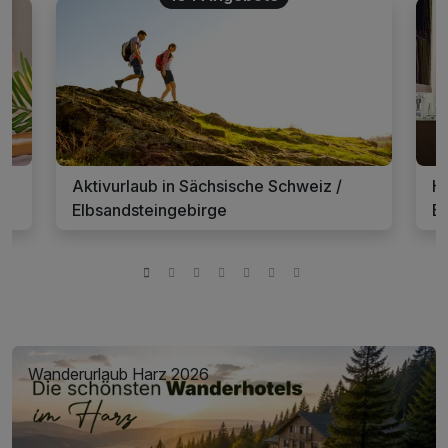
 /
Aktivurlaub in Sächsische Schweiz /
Ho
Elbsandsteingebirge
E
Wanderurlaub Harz 2026