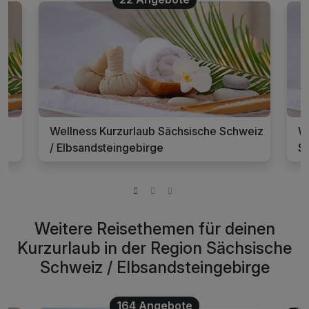
Wellness Kurzurlaub Sächsische Schweiz
W
/ Elbsandsteingebirge
S
Weitere Reisethemen für deinen
Kurzurlaub in der Region Sächsische
Schweiz / Elbsandsteingebirge
164 Angebote