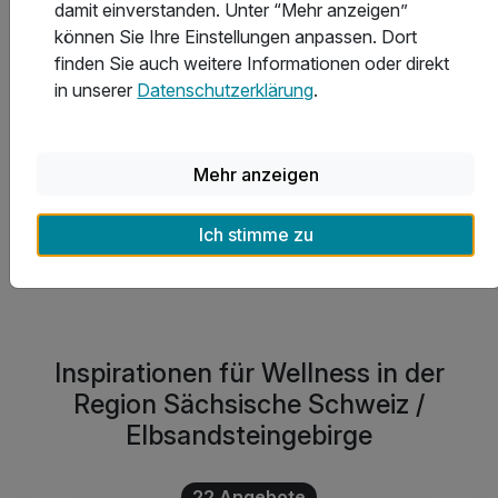
Ausflugsmöglichkeiten?
damit einverstanden. Unter “Mehr anzeigen”
können Sie Ihre Einstellungen anpassen. Dort
finden Sie auch weitere Informationen oder direkt
in unserer
Datenschutzerklärung
.
Welche Auszeichnungen haben die Hotels in der
Sächsischen Schweiz / Elbsandsteingebirge erhalten?
Mehr anzeigen
Was kostet eine Übernachtung in der Sächsischen
Schweiz / Elbsandsteingebirge durchschnittlich?
Ich stimme zu
Inspirationen für Wellness in der
Region Sächsische Schweiz /
Elbsandsteingebirge
22 Angebote