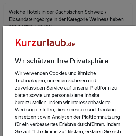
Welche Hotels in der Sächsischen Schweiz /
Elbsandsteingebirge in der Kategorie Wellness haben
den besten Service?
Welche Hotels in der Sächsischen Schweiz /
Elbsandsteingebirge haben den besten
Wir schätzen Ihre Privatsphäre
Wellnessbereich?
Wir verwenden Cookies und ähnliche
Technologien, um einen sicheren und
In welchen Hotels in der Sächsischen Schweiz /
zuverlässigen Service auf unserer Plattform zu
Elbsandsteingebirge gibt es das beste Sport- und
bieten sowie um personalisierte Inhalte
Freizeitangebot?
bereitzustellen, indem wir interessenbasierte
Werbung erstellen, diese messen und Tracking
einsetzen sowie Analysen der Plattformnutzung
Welche Hotels in der Sächsischen Schweiz /
für ein verbessertes Erlebnis durchführen. Indem
Elbsandsteingebirge bieten die besten Freizeit- und
Sie auf "Ich stimme zu" klicken, erklären Sie sich