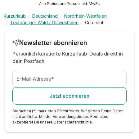
Alle Preise pro Person inkl. MwSt.
Bars**
1 x Wellnesscocktail zu Begrüßung
Kurzurlaub
Deutschland
Nordrhein-Westfalen
1 x Obstteller auf dem Zimmer
Teutoburger Wald / Ostwestfalen
Gütersloh
Zugang Floor-Bar mit kostenfreien Softgetränken
2 x Flaschen Mineralwasser auf Ihrem Zimmer
Newsletter abonnieren
inkl. Nutzung des Wellnessbereichs
Persönlich kuratierte Kurzurlaub-Deals direkt in
inkl. Kaffee-/Teezubereitung auf Ihrem Zimmer
dein Postfach
Abendlicher Turndown-Service inkl. Betthupferl
digitaler Service inkl. 7000 Online Zeitungen
uvm.
E-Mail-Adresse*
Jetzt abonnieren
Sternchen (*) markieren Pflichtfelder. Wir geben Deine Daten
nicht an Dritte. Mit der Verwendung dieses Formulars
akzeptierst Du unsere
Datenschutzrichtlinie
.