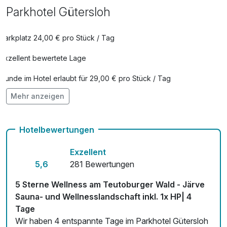
Parkhotel Gütersloh
Parkplatz 24,00 € pro Stück / Tag
Exzellent bewertete Lage
Hunde im Hotel erlaubt für 29,00 € pro Stück / Tag
Mehr anzeigen
Check-out bis 12 Uhr
Auch vegetarische Speisen
Hotelbewertungen
Kostenloses W-LAN
Exzellent
Zimmerservice verfügbar
5,6
281 Bewertungen
Mit Hotelbar
5 Sterne Wellness am Teutoburger Wald - Järve
Sauna- und Wellnesslandschaft inkl. 1x HP| 4
Tage
Wir haben 4 entspannte Tage im Parkhotel Gütersloh