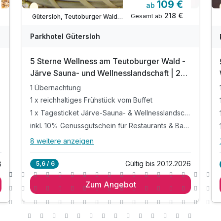
109 €
ab
Teilweise ausgelastet
218 €
Gesamt ab
Gütersloh, Teutoburger Wald / Ostwestfalen
Parkhotel Gütersloh
5 Sterne Wellness am Teutoburger Wald -
Järve Sauna- und Wellnesslandschaft | 2
Tage
1 Übernachtung
1 x reichhaltiges Frühstück vom Buffet
1 x Tagesticket Järve-Sauna- & Wellnesslandschaft*
inkl. 10% Genussgutschein für Restaurants & Bars**
8 weitere anzeigen
Alle Inklusivleistungen
12 enthalten
Gültig bis 20.12.2026
5,6 / 6
6
1 Übernachtung
Zum Angebot
1 x reichhaltiges Frühstück vom Buffet
1 x Tagesticket Järve-Sauna- &
Wellnesslandschaft*
inkl. 10% Genussgutschein für Restaurants &