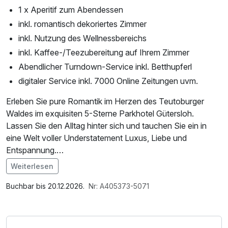
1 x Aperitif zum Abendessen
inkl. romantisch dekoriertes Zimmer
inkl. Nutzung des Wellnessbereichs
inkl. Kaffee-/Teezubereitung auf Ihrem Zimmer
Abendlicher Turndown-Service inkl. Betthupferl
digitaler Service inkl. 7000 Online Zeitungen uvm.
Erleben Sie pure Romantik im Herzen des Teutoburger
Waldes im exquisiten 5-Sterne Parkhotel Gütersloh.
Lassen Sie den Alltag hinter sich und tauchen Sie ein in
eine Welt voller Understatement Luxus, Liebe und
Entspannung.
Weiterlesen
Die eleganten und stilvoll eingerichteten Zimmer sind nicht
Im Angebot enthalten
nur ein Ort zum Schlafen, sondern bieten Ihnen auch eine
1 Flasche Mineralwasser, Saunabenutzung,
Buchbar bis 20.12.2026.
Nr: A405373-5071
romantische Atmosphäre, die perfekt für unvergessliche
Leihbademantel, Nutzung des Fitnessbereichs, Nutzung
Momente zu zweit ist. Genießen Sie die liebevoll
des Wellnessbereichs, W-LAN Nutzung / Internetnutzung,
dekorierten Räume und lassen Sie sich von der Ruhe und
kostenfreier Kaffee/Tee im Zimmer, Tageszeitung