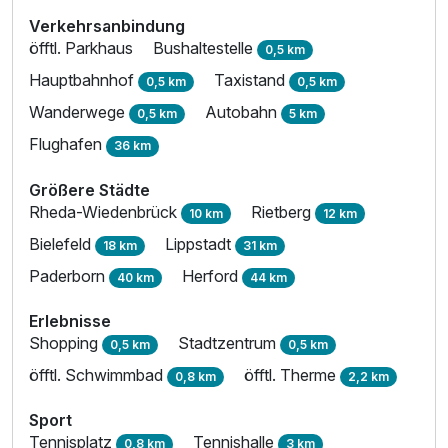
Verkehrsanbindung
öfftl. Parkhaus
Bushaltestelle
0,5 km
Hauptbahnhof
Taxistand
0,5 km
0,5 km
Wanderwege
Autobahn
0,5 km
5 km
Flughafen
36 km
Größere Städte
Rheda-Wiedenbrück
Rietberg
10 km
12 km
Bielefeld
Lippstadt
18 km
31 km
Paderborn
Herford
40 km
44 km
Erlebnisse
Shopping
Stadtzentrum
0,5 km
0,5 km
öfftl. Schwimmbad
öfftl. Therme
0,8 km
2,2 km
Sport
Tennisplatz
Tennishalle
0,8 km
3 km