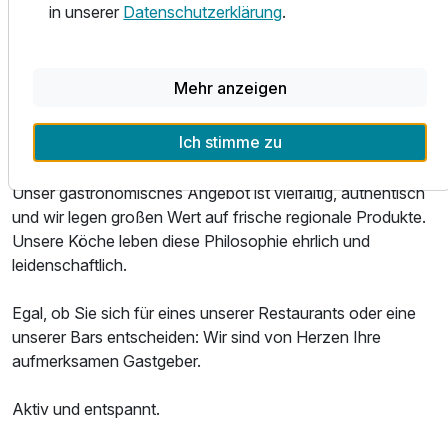
ruhigen Schlaf.
in unserer
Datenschutzerklärung
.
Service ganz persönlich.
Mehr anzeigen
Das Parkhotel ist ein ausgezeichneter Ort, um Leib und
Seele zu verwöhnen. Ob regionale Spezialitäten,
Ich stimme zu
internationale Klassiker oder gepflegte Weine: Unsere
Ausstattung
Speisen und Getränke sind eine wahre Gaumenfreude.
Unser gastronomisches Angebot ist vielfältig, authentisch
und wir legen großen Wert auf frische regionale Produkte.
Für 4 Tage
399,00 €
p.P. ab
Unsere Köche leben diese Philosophie ehrlich und
leidenschaftlich.
Egal, ob Sie sich für eines unserer Restaurants oder eine
unserer Bars entscheiden: Wir sind von Herzen Ihre
Doppelzimmer Standard Klassik
aufmerksamen Gastgeber.
2 Erwachsene
Aktiv und entspannt.