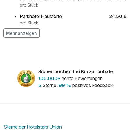
pro Stück
hoteleigene Bars & Restaurants
Parkhotel Haustorte
34,50 €
pro Stück
Mehr anzeigen
Pralinenauswahl
14,50 €
pro Stück
Sicher buchen bei Kurzurlaub.de
100.000+
echte Bewertungen
5
Sterne,
99 %
positives Feedback
Sterne der Hotelstars Union