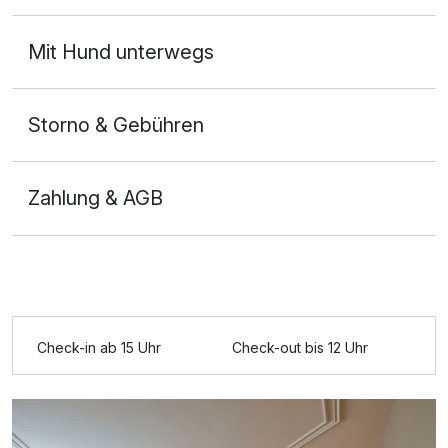
entspannen, da es sehr viele Ruhebereiche und einen
schönen Schwimmteich gab. Besonders hervorheben
Mit Hund unterwegs
möchten wir die Bar des Hotels. Wir haben in dieser
jeden Abend den Tag ausklingen lassen und waren
begeistert von der Auswahl an besonderen Cocktails
Storno & Gebühren
und den Barkeepern. Die Beiden haben ihr Handwerk
verstanden und eine gute Stimmung in der Bar
verbreitet. Wir waren von unserem Aufenthalt so
Zahlung & AGB
begeistert, dass wir schon wieder für den Dezember
gebucht haben.
Check-in ab 15 Uhr
Check-out bis 12 Uhr