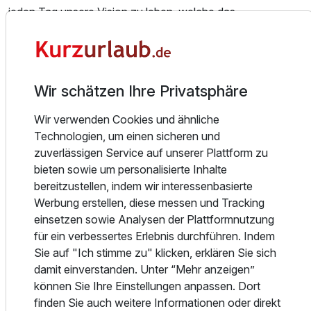
jeden Tag unsere Vision zu leben, welche das
Wohlbefinden und die Individualität unserer Gäste und
Mitarbeiter in den Mittelpunkt unseres Wirkens stellt.
Ausgezeichnete Gastgeber, die täglich ihre
Professionalität, Herzlichkeit und persönlichen Service
Wir schätzen Ihre Privatsphäre
beweisen, 103 individuelle Zimmer und Suiten, erstklassige
Restaurants & Bars, handgemachte Tagungen und Feste
Wir verwenden Cookies und ähnliche
sowie ein zauberhafter Privatgarten erwarten Sie.
Technologien, um einen sicheren und
zuverlässigen Service auf unserer Plattform zu
Ihre persönliche Wohlfühlsphäre.
bieten sowie um personalisierte Inhalte
bereitzustellen, indem wir interessenbasierte
Unsere 103 komfortablen Hotelzimmer und exklusiven
Werbung erstellen, diese messen und Tracking
Suiten sind wahre Komfortzonen und
einsetzen sowie Analysen der Plattformnutzung
für ein verbessertes Erlebnis durchführen. Indem
vereinen ein gelungenes Zusammenspiel aus behaglichem
Sie auf "Ich stimme zu" klicken, erklären Sie sich
Ambiente und zeitlosem Design. Der Blick geht aus vielen
damit einverstanden. Unter “Mehr anzeigen”
Zimmern entweder in den Privatgarten des Hotels oder auf
können Sie Ihre Einstellungen anpassen. Dort
die Dachgärten und verspricht Erholung sowie einen
finden Sie auch weitere Informationen oder direkt