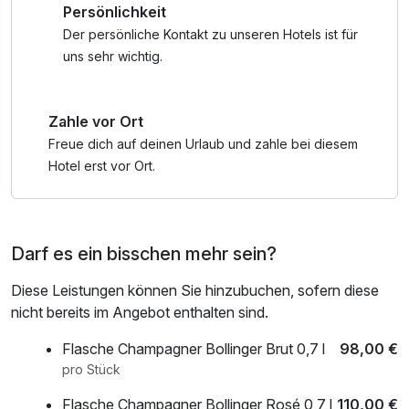
Persönlichkeit
dem Komfort verwöhnen.
Im erstklassigen Restaurant wird Ihnen ein 3-Gänge
Der persönliche Kontakt zu unseren Hotels ist für
Candle light Dinner serviert, das alle Sinne verführt.
uns sehr wichtig.
Neben dem romantischen Ambiente unseres Hotels bietet
Zahle vor Ort
auch die Umgebung zahlreiche Möglichkeiten für
gemeinsame Unternehmungen. Spazieren Sie Hand in
Freue dich auf deinen Urlaub und zahle bei diesem
Hand durch die malerische Natur des Teutoburger Waldes
Hotel erst vor Ort.
oder erkunden Sie die charmante Altstadt von Gütersloh.
Lassen Sie den Tag bei einem Cocktail für Verliebte in der
Darf es ein bisschen mehr sein?
Park BAR ausklingen. Barmeister André Deggau und Team
freuen sich auf Ihren Besuch.
Diese Leistungen können Sie hinzubuchen, sofern diese
nicht bereits im Angebot enthalten sind.
Verbringen Sie unvergessliche Stunden zu zweit im
Parkhotel Gütersloh und lassen Sie sich von
Flasche Champagner Bollinger Brut 0,7 l
98,00 €
Gastfreundschaft und Service verwöhnen,
pro Stück
Flasche Champagner Bollinger Rosé 0,7 l
110,00 €
* einmalig anwendbar im Aufenthaltszeitraum für