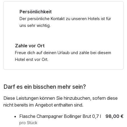
Kreativität im Glas.
kostenfreier Kaffee/Tee im Zimmer, Tageszeitung
Persönlichkeit
Lassen Sie sich entführen und spüren ein Hauch von Jet-
Set in Gütersloh.
Der persönliche Kontakt zu unseren Hotels ist für
Für Entspannungssuchende steht der großzügige
uns sehr wichtig.
Wellnessbereich mit Sauna und Dampfbad zur Verfügung.
Zahle vor Ort
Gestalten Sie Ihre persönliche Auszeit ganz individuell
nach Ihren Wünschen.
Freue dich auf deinen Urlaub und zahle bei diesem
Hotel erst vor Ort.
* einmalig anwendbar im Aufenthaltszeitraum für
hoteleigene Bars & Restaurants
Darf es ein bisschen mehr sein?
Diese Leistungen können Sie hinzubuchen, sofern diese
nicht bereits im Angebot enthalten sind.
Flasche Champagner Bollinger Brut 0,7 l
98,00 €
pro Stück