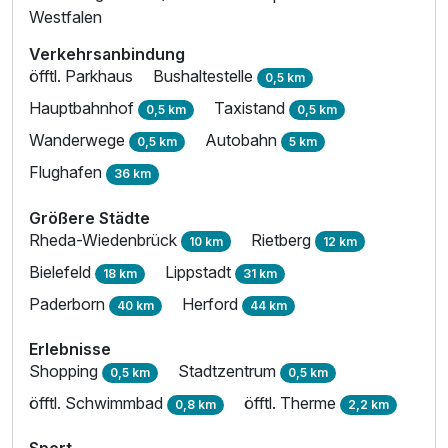
Westfalen
Verkehrsanbindung
öfftl. Parkhaus
Bushaltestelle
0,5 km
Hauptbahnhof
Taxistand
0,5 km
0,5 km
Wanderwege
Autobahn
0,5 km
5 km
Flughafen
36 km
Größere Städte
Rheda-Wiedenbrück
Rietberg
10 km
12 km
Bielefeld
Lippstadt
18 km
31 km
Paderborn
Herford
40 km
44 km
Erlebnisse
Shopping
Stadtzentrum
0,5 km
0,5 km
öfftl. Schwimmbad
öfftl. Therme
0,8 km
2,2 km