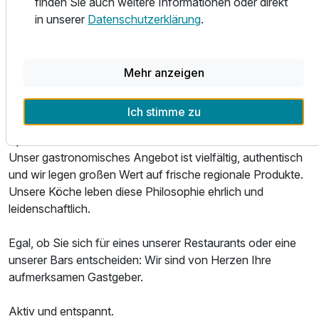
finden Sie auch weitere Informationen oder direkt
die Dachgärten und verspricht Erholung sowie einen
in unserer
Datenschutzerklärung
.
ruhigen Schlaf.
Service ganz persönlich.
Mehr anzeigen
Das Parkhotel ist ein ausgezeichneter Ort, um Leib und
Seele zu verwöhnen. Ob regionale Spezialitäten,
Ich stimme zu
internationale Klassiker oder gepflegte Weine: Unsere
Ausstattung
Speisen und Getränke sind eine wahre Gaumenfreude.
Unser gastronomisches Angebot ist vielfältig, authentisch
und wir legen großen Wert auf frische regionale Produkte.
Für 4 Tage
395,00 €
p.P. ab
Unsere Köche leben diese Philosophie ehrlich und
leidenschaftlich.
Egal, ob Sie sich für eines unserer Restaurants oder eine
unserer Bars entscheiden: Wir sind von Herzen Ihre
Doppelzimmer Standard Klassik
aufmerksamen Gastgeber.
2 Erwachsene
Aktiv und entspannt.