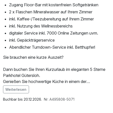
Zugang Floor-Bar mit kostenfreien Softgetränken
2 x Flaschen Mineralwasser auf Ihrem Zimmer
inkl. Kaffee-/Teezubereitung auf Ihrem Zimmer
inkl. Nutzung des Wellnessbereichs
digitaler Service inkl. 7000 Online Zeitungen uvm.
inkl. Gepäckträgerservice
Abendlicher Turndown-Service inkl. Betthupferl
Sie brauchen eine kurze Auszeit?
Dann buchen Sie Ihren Kurzurlaub im eleganten 5 Sterne
Parkhotel Gütersloh.
Genießen Sie hochwertige Küche in einem der
Restaurants, besuchen die Park BAR und probieren Sie
Weiterlesen
zum Beispiel einen Smokey Gin Tonic.
Im Angebot enthalten
Diese Bar ist nicht nur bei den Güterslohern eine Institution,
1 Flasche Mineralwasser, Saunabenutzung,
Buchbar bis 20.12.2026.
Nr: A495808-5071
auch internationale Gäste besuchen die Szene-Bar. Das
Leihbademantel, Nutzung des Fitnessbereichs, Nutzung
Team um Barmeister André Deggau sorgt für allerlei
des Wellnessbereichs, W-LAN Nutzung / Internetnutzung,