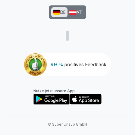
DE
AT
Ausstattung
Für 4 Tage
495,00 €
p.P. ab
99 %
positives Feedback
Nutze jetzt unsere App
© Super Urlaub GmbH