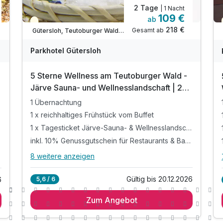
2 Tage
| 1 Nacht
109 €
ab
Teilweise ausgelastet
218 €
Gesamt ab
Gütersloh, Teutoburger Wald / Ostwestfalen
Parkhotel Gütersloh
5 Sterne Wellness am Teutoburger Wald -
Järve Sauna- und Wellnesslandschaft | 2
Tage
1 Übernachtung
1 x reichhaltiges Frühstück vom Buffet
1 x Tagesticket Järve-Sauna- & Wellnesslandschaft*
inkl. 10% Genussgutschein für Restaurants & Bars**
8 weitere anzeigen
Alle Inklusivleistungen
12 enthalten
Gültig bis 20.12.2026
5,6 / 6
6
1 Übernachtung
Zum Angebot
1 x reichhaltiges Frühstück vom Buffet
1 x Tagesticket Järve-Sauna- &