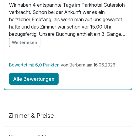
Wir haben 4 entspannte Tage im Parkhotel Gütersloh
verbracht. Schon bei der Ankunft war es ein
herzlicher Empfang, als wenn man auf uns gewartet
hätte und das Zimmer war schon vor 15.00 Uhr
bezugsfertig. Unsere Buchung enthielt ein 3-Gänge-
Menü, welches man nur empfehlen kann. Der Service
Weiterlesen
während des Essens war aufmerksam, aber
überhaupt nicht aufdringlich. Man hat sich einfach nur
wohl gefühlt und die Atmosphäre genossen. Das
Bewertet mit 6,0 Punkten
von Barbara am 16.06.2026
Essen war von hoher Qualität und mit Liebe
zubereitet. Das Gleiche können wir auch zum
Alle Bewertungen
Frühstück sagen. Eine Auswahl, die keine Wünsche
offen lässt und alle angebotenen Produkte kamen aus
der Region. Sonderwünsche wurden auch beim
Frühstück mit einem Lächeln erfüllt. In unserer
Buchung war auch ein Tag in der Järve-Sauna
Zimmer & Preise
enthalten. Wir haben uns auch hier sehr wohl gefühlt,
da die Therme super gepflegt war und das Wetter
Doppelzimmer Economy
auch den Besuch der kompletten Außenanlage