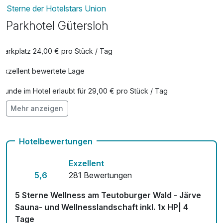
Sterne der Hotelstars Union
Parkhotel Gütersloh
Parkplatz 24,00 € pro Stück / Tag
Exzellent bewertete Lage
Hunde im Hotel erlaubt für 29,00 € pro Stück / Tag
Mehr anzeigen
Check-out bis 12 Uhr
Auch vegetarische Speisen
Hotelbewertungen
Kostenloses W-LAN
Exzellent
Zimmerservice verfügbar
5,6
281 Bewertungen
Mit Hotelbar
5 Sterne Wellness am Teutoburger Wald - Järve
Sauna- und Wellnesslandschaft inkl. 1x HP| 4
Tage