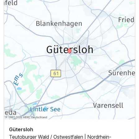
Ausstattung
Für 4 Tage
299,00 €
p.P. ab
Einzelzimmer Economy
1 Erwachsenen
Gütersloh
Teutoburger Wald / Ostwestfalen | Nordrhein-