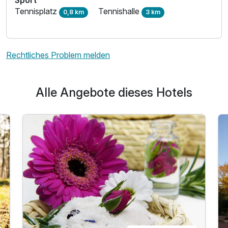
Sport
Tennisplatz
Tennishalle
0,8 km
3 km
Rechtliches Problem melden
Ausstattung
Alle Angebote dieses Hotels
Für 4 Tage
459,00 €
p.P. ab
Einzelzimmer Komfort
1 Erwachsenen