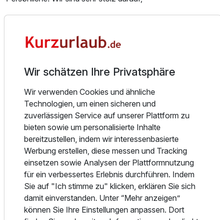
jeden Tag unsere Vision zu leben, welche das
Wohlbefinden und die Individualität unserer Gäste und
Mitarbeiter in den Mittelpunkt unseres Wirkens stellt.
Ausgezeichnete Gastgeber, die täglich ihre
Professionalität, Herzlichkeit und persönlichen Service
Wir schätzen Ihre Privatsphäre
beweisen, 103 individuelle Zimmer und Suiten, erstklassige
Wir verwenden Cookies und ähnliche
Restaurants & Bars, handgemachte Tagungen und Feste
Technologien, um einen sicheren und
sowie ein zauberhafter Privatgarten erwarten Sie.
zuverlässigen Service auf unserer Plattform zu
bieten sowie um personalisierte Inhalte
Ihre persönliche Wohlfühlsphäre.
bereitzustellen, indem wir interessenbasierte
Werbung erstellen, diese messen und Tracking
Unsere 103 komfortablen Hotelzimmer und exklusiven
einsetzen sowie Analysen der Plattformnutzung
Suiten sind wahre Komfortzonen und
für ein verbessertes Erlebnis durchführen. Indem
Sie auf "Ich stimme zu" klicken, erklären Sie sich
vereinen ein gelungenes Zusammenspiel aus behaglichem
damit einverstanden. Unter “Mehr anzeigen”
Ambiente und zeitlosem Design. Der Blick geht aus vielen
können Sie Ihre Einstellungen anpassen. Dort
Zimmern entweder in den Privatgarten des Hotels oder auf