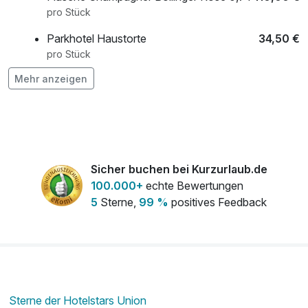
pro Stück
vielfältigen Thermen- und Saunalandschaft macht Ihren
Aufenthalt zu einem rundum erholsamen Erlebnis – ideal für
Parkhotel Haustorte
34,50 €
eine kleine Flucht aus dem Alltag.
pro Stück
Mehr anzeigen
Pralinenauswahl
14,50 €
Lassen Sie sich verwöhnen, tanken Sie neue Kraft und
pro Stück
genießen Sie eine Auszeit, die lange nachwirkt.
*Bitte beachten Sie vor Buchung, dass jeden Dienstag
ausschließlich Damensauna stattfindet.
Sicher buchen bei Kurzurlaub.de
100.000+
echte Bewertungen
5
Sterne,
99 %
positives Feedback
Sterne der Hotelstars Union