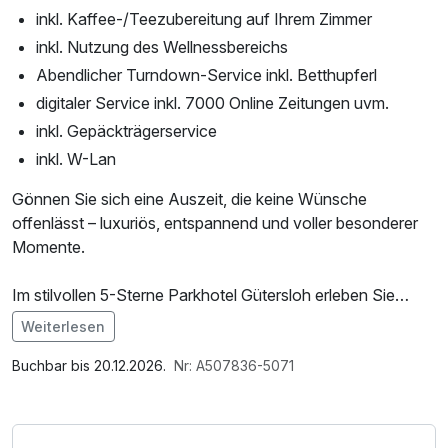
inkl. Kaffee-/Teezubereitung auf Ihrem Zimmer
inkl. Nutzung des Wellnessbereichs
Abendlicher Turndown-Service inkl. Betthupferl
digitaler Service inkl. 7000 Online Zeitungen uvm.
inkl. Gepäckträgerservice
inkl. W-Lan
Gönnen Sie sich eine Auszeit, die keine Wünsche
offenlässt – luxuriös, entspannend und voller besonderer
Momente.
Im stilvollen 5-Sterne Parkhotel Gütersloh erleben Sie
erstklassigen Komfort in ruhiger, eleganter Umgebung.
Weiterlesen
Hochwertig ausgestattete Zimmer, exzellenter Service und
Im Angebot enthalten
eine ausgezeichnete Küche schaffen den perfekten
1 Flasche Mineralwasser, Saunabenutzung,
Buchbar bis 20.12.2026.
Nr: A507836-5071
Rahmen für Ihren Kurzurlaub.
Leihbademantel, Nutzung des Fitnessbereichs, Nutzung
des Wellnessbereichs, W-LAN Nutzung / Internetnutzung,
Ein besonderes Highlight Ihres Aufenthalts ist der Besuch
kostenfreier Kaffee/Tee im Zimmer, Tageszeitung