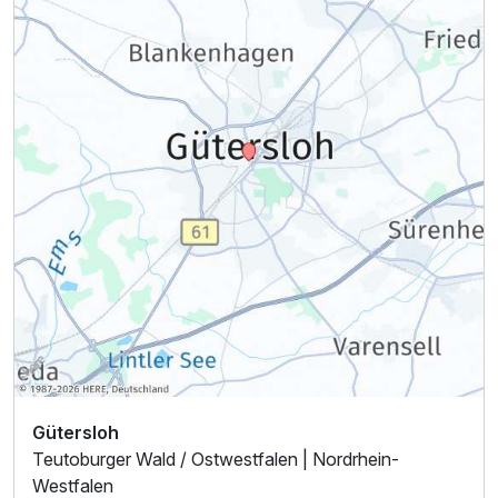
Ausstattung
Für 2 Tage
125,00 €
p.P. ab
Einzelzimmer Economy
1 Erwachsenen
Gütersloh
Teutoburger Wald / Ostwestfalen | Nordrhein-
Westfalen