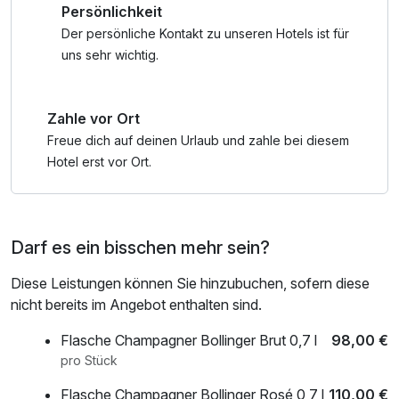
Persönlichkeit
der Saunawelt der H2O Therme in Herford. Nur eine halbe
Stunde mit dem Auto entfernt, findet sich ein wahres
Der persönliche Kontakt zu unseren Hotels ist für
Paradies für Erholungssuchende. Freuen Sie sich auf eine
uns sehr wichtig.
abwechslungsreiche Saunalandschaft mit finnischen
Saunen, Bio-Saunen und wohltuenden
Zahle vor Ort
Dampfbädern...Sogar ein "Schneeraum" findet sich im
H2O. Erleben Sie entspannende Aufgüsse, die mit Düften
Freue dich auf deinen Urlaub und zahle bei diesem
und Musik zelebriert werden und für intensive
Hotel erst vor Ort.
Wohlfühlmomente sorgen.
Zwischen den Saunagängen laden stilvolle Ruhebereiche
Darf es ein bisschen mehr sein?
und gemütliche Liegezonen zum Abschalten ein. Im
Außenbereich genießen Sie frische Luft und können im
Diese Leistungen können Sie hinzubuchen, sofern diese
warmen Wasser entspannen – perfekt, um neue Energie zu
nicht bereits im Angebot enthalten sind.
tanken. Ergänzt wird das Angebot durch Wellness- und
Massageanwendungen, die Körper und Geist nachhaltig
Flasche Champagner Bollinger Brut 0,7 l
98,00 €
regenerieren.
pro Stück
Flasche Champagner Bollinger Rosé 0,7 l
110,00 €
Die Kombination aus exklusivem Hotelkomfort und der