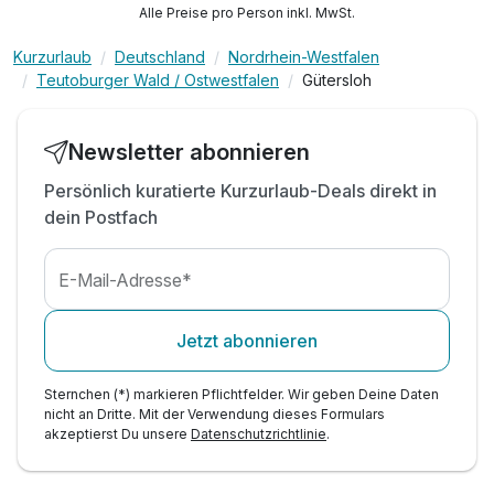
Alle Preise pro Person inkl. MwSt.
Bars**
1 x Wellnesscocktail zu Begrüßung
Kurzurlaub
Deutschland
Nordrhein-Westfalen
1 x Obstteller auf dem Zimmer
Teutoburger Wald / Ostwestfalen
Gütersloh
Ausstattung
Zugang Floor-Bar mit kostenfreien Softgetränken
2 x Flaschen Mineralwasser auf Ihrem Zimmer
Newsletter abonnieren
Für 2 Tage
255,00 €
inkl. Nutzung des Wellnessbereichs
p.P. ab
Persönlich kuratierte Kurzurlaub-Deals direkt in
inkl. Kaffee-/Teezubereitung auf Ihrem Zimmer
dein Postfach
Abendlicher Turndown-Service inkl. Betthupferl
digitaler Service inkl. 7000 Online Zeitungen
uvm.
E-Mail-Adresse*
Einzelzimmer Standard
1 Erwachsenen
Jetzt abonnieren
Sternchen (*) markieren Pflichtfelder. Wir geben Deine Daten
nicht an Dritte. Mit der Verwendung dieses Formulars
akzeptierst Du unsere
Datenschutzrichtlinie
.