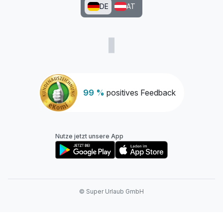
DE
AT
Ausstattung
Für 2 Tage
189,00 €
p.P. ab
99 %
positives Feedback
Nutze jetzt unsere App
© Super Urlaub GmbH