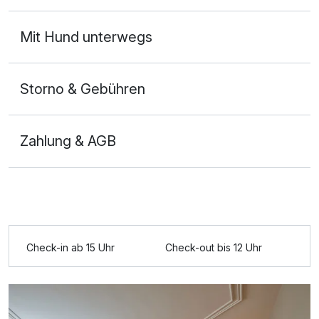
entspannen, da es sehr viele Ruhebereiche und einen
schönen Schwimmteich gab. Besonders hervorheben
Mit Hund unterwegs
möchten wir die Bar des Hotels. Wir haben in dieser
jeden Abend den Tag ausklingen lassen und waren
begeistert von der Auswahl an besonderen Cocktails
Storno & Gebühren
und den Barkeepern. Die Beiden haben ihr Handwerk
verstanden und eine gute Stimmung in der Bar
verbreitet. Wir waren von unserem Aufenthalt so
Zahlung & AGB
begeistert, dass wir schon wieder für den Dezember
gebucht haben.
Check-in ab 15 Uhr
Check-out bis 12 Uhr