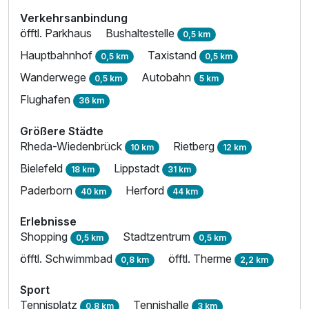
Verkehrsanbindung
öfftl. Parkhaus
Bushaltestelle
0,5 km
Hauptbahnhof
Taxistand
0,5 km
0,5 km
Wanderwege
Autobahn
0,5 km
5 km
Flughafen
36 km
Größere Städte
Rheda-Wiedenbrück
Rietberg
10 km
12 km
Bielefeld
Lippstadt
18 km
31 km
Paderborn
Herford
40 km
44 km
Erlebnisse
Shopping
Stadtzentrum
0,5 km
0,5 km
öfftl. Schwimmbad
öfftl. Therme
0,8 km
2,2 km
Sport
Tennisplatz
Tennishalle
0,8 km
3 km