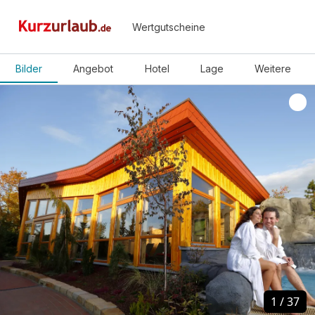
Wertgutscheine
Bilder
Angebot
Hotel
Lage
Weitere
1
1
/
/
37
37