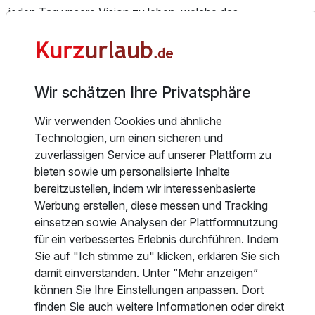
jeden Tag unsere Vision zu leben, welche das
Wohlbefinden und die Individualität unserer Gäste und
Mitarbeiter in den Mittelpunkt unseres Wirkens stellt.
Ausgezeichnete Gastgeber, die täglich ihre
Professionalität, Herzlichkeit und persönlichen Service
Wir schätzen Ihre Privatsphäre
beweisen, 103 individuelle Zimmer und Suiten, erstklassige
Restaurants & Bars, handgemachte Tagungen und Feste
Wir verwenden Cookies und ähnliche
sowie ein zauberhafter Privatgarten erwarten Sie.
Technologien, um einen sicheren und
zuverlässigen Service auf unserer Plattform zu
Ihre persönliche Wohlfühlsphäre.
bieten sowie um personalisierte Inhalte
bereitzustellen, indem wir interessenbasierte
Unsere 103 komfortablen Hotelzimmer und exklusiven
Werbung erstellen, diese messen und Tracking
Suiten sind wahre Komfortzonen und
einsetzen sowie Analysen der Plattformnutzung
für ein verbessertes Erlebnis durchführen. Indem
vereinen ein gelungenes Zusammenspiel aus behaglichem
Sie auf "Ich stimme zu" klicken, erklären Sie sich
Ambiente und zeitlosem Design. Der Blick geht aus vielen
damit einverstanden. Unter “Mehr anzeigen”
Zimmern entweder in den Privatgarten des Hotels oder auf
können Sie Ihre Einstellungen anpassen. Dort
die Dachgärten und verspricht Erholung sowie einen
finden Sie auch weitere Informationen oder direkt