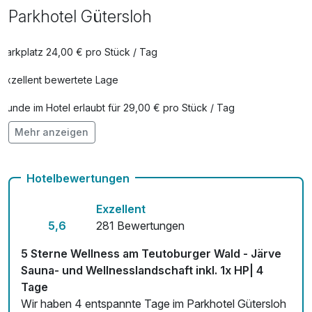
Parkhotel Gütersloh
Parkplatz 24,00 € pro Stück / Tag
Exzellent bewertete Lage
Hunde im Hotel erlaubt für 29,00 € pro Stück / Tag
Mehr anzeigen
Check-out bis 12 Uhr
Auch vegetarische Speisen
Hotelbewertungen
Kostenloses W-LAN
Exzellent
Zimmerservice verfügbar
5,6
281 Bewertungen
Mit Hotelbar
5 Sterne Wellness am Teutoburger Wald - Järve
Sauna- und Wellnesslandschaft inkl. 1x HP| 4
Tage
Wir haben 4 entspannte Tage im Parkhotel Gütersloh