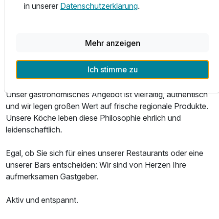
ruhigen Schlaf.
in unserer
Datenschutzerklärung
.
Service ganz persönlich.
Mehr anzeigen
Das Parkhotel ist ein ausgezeichneter Ort, um Leib und
Seele zu verwöhnen. Ob regionale Spezialitäten,
Ich stimme zu
internationale Klassiker oder gepflegte Weine: Unsere
Ausstattung
Speisen und Getränke sind eine wahre Gaumenfreude.
Unser gastronomisches Angebot ist vielfältig, authentisch
und wir legen großen Wert auf frische regionale Produkte.
Für 2 Tage
159,00 €
p.P. ab
Unsere Köche leben diese Philosophie ehrlich und
leidenschaftlich.
Egal, ob Sie sich für eines unserer Restaurants oder eine
unserer Bars entscheiden: Wir sind von Herzen Ihre
Doppelzimmer Standard Klassik
aufmerksamen Gastgeber.
2 Erwachsene
Aktiv und entspannt.