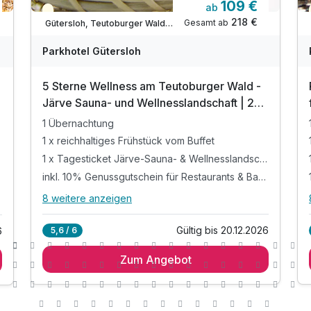
109 €
ab
Teilweise ausgelastet
218 €
Gesamt ab
Gütersloh, Teutoburger Wald / Ostwestfalen
Parkhotel Gütersloh
5 Sterne Wellness am Teutoburger Wald -
Järve Sauna- und Wellnesslandschaft | 2
Tage
1 Übernachtung
1 x reichhaltiges Frühstück vom Buffet
1 x Tagesticket Järve-Sauna- & Wellnesslandschaft*
inkl. 10% Genussgutschein für Restaurants & Bars**
8 weitere anzeigen
Alle Inklusivleistungen
12 enthalten
Gültig bis 20.12.2026
5,6 / 6
6
1 Übernachtung
Zum Angebot
1 x reichhaltiges Frühstück vom Buffet
1 x Tagesticket Järve-Sauna- &
Wellnesslandschaft*
inkl. 10% Genussgutschein für Restaurants &