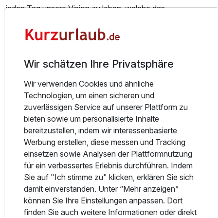
jeden Tag unsere Vision zu leben, welche das
Wohlbefinden und die Individualität unserer Gäste und
Mitarbeiter in den Mittelpunkt unseres Wirkens stellt.
Ausgezeichnete Gastgeber, die täglich ihre
Professionalität, Herzlichkeit und persönlichen Service
Wir schätzen Ihre Privatsphäre
beweisen, 103 individuelle Zimmer und Suiten, erstklassige
Restaurants & Bars, handgemachte Tagungen und Feste
Wir verwenden Cookies und ähnliche
sowie ein zauberhafter Privatgarten erwarten Sie.
Technologien, um einen sicheren und
zuverlässigen Service auf unserer Plattform zu
Ihre persönliche Wohlfühlsphäre.
bieten sowie um personalisierte Inhalte
bereitzustellen, indem wir interessenbasierte
Unsere 103 komfortablen Hotelzimmer und exklusiven
Werbung erstellen, diese messen und Tracking
Suiten sind wahre Komfortzonen und
einsetzen sowie Analysen der Plattformnutzung
für ein verbessertes Erlebnis durchführen. Indem
vereinen ein gelungenes Zusammenspiel aus behaglichem
Sie auf "Ich stimme zu" klicken, erklären Sie sich
Ambiente und zeitlosem Design. Der Blick geht aus vielen
damit einverstanden. Unter “Mehr anzeigen”
Zimmern entweder in den Privatgarten des Hotels oder auf
können Sie Ihre Einstellungen anpassen. Dort
die Dachgärten und verspricht Erholung sowie einen
finden Sie auch weitere Informationen oder direkt