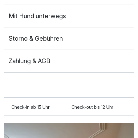
entspannen, da es sehr viele Ruhebereiche und einen
schönen Schwimmteich gab. Besonders hervorheben
Mit Hund unterwegs
möchten wir die Bar des Hotels. Wir haben in dieser
jeden Abend den Tag ausklingen lassen und waren
begeistert von der Auswahl an besonderen Cocktails
Storno & Gebühren
und den Barkeepern. Die Beiden haben ihr Handwerk
verstanden und eine gute Stimmung in der Bar
verbreitet. Wir waren von unserem Aufenthalt so
Zahlung & AGB
begeistert, dass wir schon wieder für den Dezember
gebucht haben.
Check-in ab 15 Uhr
Check-out bis 12 Uhr