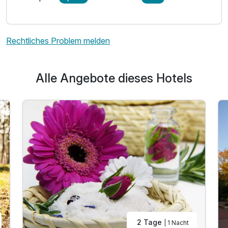
Rechtliches Problem melden
Ausstattung
Alle Angebote dieses Hotels
Für 2 Tage
219,00 €
p.P. ab
Einzelzimmer Komfort
1 Erwachsenen
2 Tage
| 1 Nacht