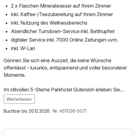
2 x Flaschen Mineralwasser auf Ihrem Zimmer
inkl. Kaffee-/Teezubereitung auf Ihrem Zimmer
inkl. Nutzung des Wellnessbereichs
Abendlicher Turndown-Service inkl. Betthupferl
digitaler Service inkl. 7000 Online Zeitungen uvm.
inkl. W-Lan
Gönnen Sie sich eine Auszeit, die keine Wünsche
offenlässt – luxuriös, entspannend und voller besonderer
Momente.
Im stilvollen 5-Sterne Parkhotel Gütersloh erleben Sie
erstklassigen Komfort in ruhiger, eleganter Umgebung.
Weiterlesen
Hochwertig ausgestattete Zimmer, exzellenter Service und
Im Angebot enthalten
eine ausgezeichnete Küche schaffen den perfekten
1 Flasche Mineralwasser, Saunabenutzung,
Buchbar bis 20.12.2026.
Nr: A511336-5071
Rahmen für Ihren Kurzurlaub.
Leihbademantel, Nutzung des Fitnessbereichs, Nutzung
des Wellnessbereichs, W-LAN Nutzung / Internetnutzung,
Ein besonderes Highlight Ihres Aufenthalts ist der Besuch
kostenfreier Kaffee/Tee im Zimmer, Tageszeitung