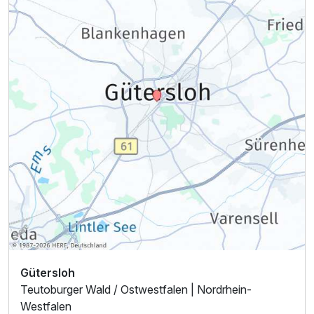
Ausstattung
Für 2 Tage
165,00 €
p.P. ab
Einzelzimmer Economy
1 Erwachsenen
Gütersloh
Teutoburger Wald / Ostwestfalen | Nordrhein-
Westfalen