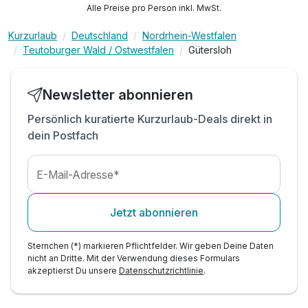
Alle Preise pro Person inkl. MwSt.
Bars**
1 x Wellnesscocktail zu Begrüßung
Kurzurlaub
Deutschland
Nordrhein-Westfalen
1 x Obstteller auf dem Zimmer
Teutoburger Wald / Ostwestfalen
Gütersloh
Ausstattung
Zugang Floor-Bar mit kostenfreien Softgetränken
2 x Flaschen Mineralwasser auf Ihrem Zimmer
Newsletter abonnieren
Für 2 Tage
299,00 €
inkl. Nutzung des Wellnessbereichs
p.P. ab
Persönlich kuratierte Kurzurlaub-Deals direkt in
inkl. Kaffee-/Teezubereitung auf Ihrem Zimmer
dein Postfach
Abendlicher Turndown-Service inkl. Betthupferl
digitaler Service inkl. 7000 Online Zeitungen
uvm.
E-Mail-Adresse*
Einzelzimmer Standard
1 Erwachsenen
Jetzt abonnieren
Sternchen (*) markieren Pflichtfelder. Wir geben Deine Daten
nicht an Dritte. Mit der Verwendung dieses Formulars
akzeptierst Du unsere
Datenschutzrichtlinie
.