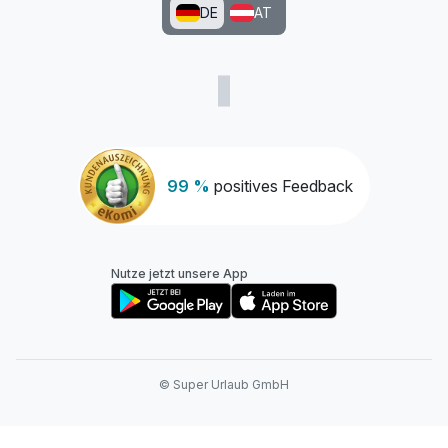
DE
AT
Ausstattung
Für 2 Tage
235,00 €
p.P. ab
99 %
positives Feedback
Nutze jetzt unsere App
© Super Urlaub GmbH