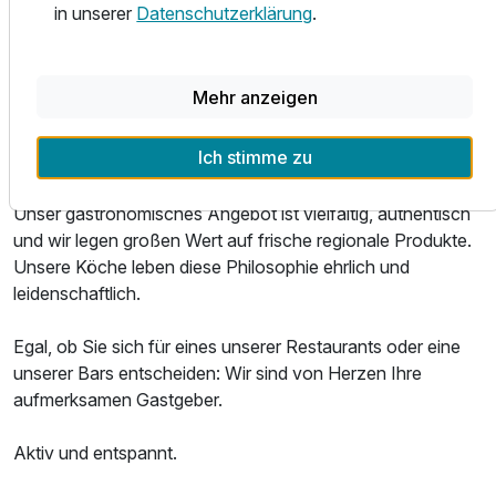
ruhigen Schlaf.
in unserer
Datenschutzerklärung
.
Service ganz persönlich.
Mehr anzeigen
Das Parkhotel ist ein ausgezeichneter Ort, um Leib und
Seele zu verwöhnen. Ob regionale Spezialitäten,
Ich stimme zu
internationale Klassiker oder gepflegte Weine: Unsere
Ausstattung
Speisen und Getränke sind eine wahre Gaumenfreude.
Unser gastronomisches Angebot ist vielfältig, authentisch
und wir legen großen Wert auf frische regionale Produkte.
Für 2 Tage
199,00 €
p.P. ab
Unsere Köche leben diese Philosophie ehrlich und
leidenschaftlich.
Egal, ob Sie sich für eines unserer Restaurants oder eine
unserer Bars entscheiden: Wir sind von Herzen Ihre
Doppelzimmer Standard Klassik
aufmerksamen Gastgeber.
2 Erwachsene
Aktiv und entspannt.