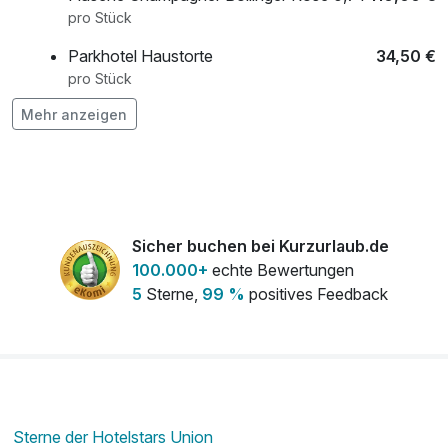
pro Stück
vielfältigen Thermen- und Saunalandschaft macht Ihren
Aufenthalt zu einem rundum erholsamen Erlebnis – ideal für
Parkhotel Haustorte
34,50 €
eine kleine Flucht aus dem Alltag.
pro Stück
Mehr anzeigen
Pralinenauswahl
14,50 €
Lassen Sie sich verwöhnen, tanken Sie neue Kraft und
pro Stück
genießen Sie eine Auszeit, die lange nachwirkt.
*Bitte beachten Sie vor Buchung, dass jeden Dienstag
ausschließlich Damensauna stattfindet.
Sicher buchen bei Kurzurlaub.de
100.000+
echte Bewertungen
5
Sterne,
99 %
positives Feedback
Sterne der Hotelstars Union