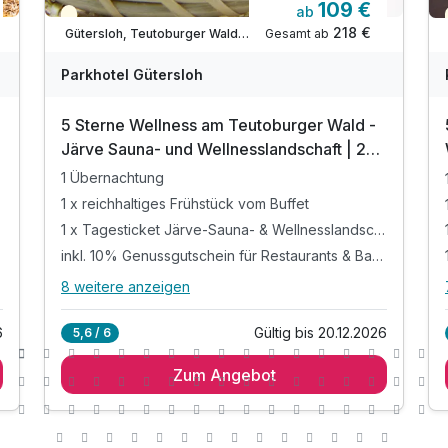
109 €
ab
Teilweise ausgelastet
218 €
Gesamt ab
Gütersloh, Teutoburger Wald / Ostwestfalen
Parkhotel Gütersloh
5 Sterne Wellness am Teutoburger Wald -
Järve Sauna- und Wellnesslandschaft | 2
Tage
1 Übernachtung
1 x reichhaltiges Frühstück vom Buffet
1 x Tagesticket Järve-Sauna- & Wellnesslandschaft*
inkl. 10% Genussgutschein für Restaurants & Bars**
8 weitere anzeigen
Alle Inklusivleistungen
12 enthalten
6
Gültig bis 20.12.2026
5,6 / 6
1 Übernachtung
Zum Angebot
1 x reichhaltiges Frühstück vom Buffet
1 x Tagesticket Järve-Sauna- &
Wellnesslandschaft*
inkl. 10% Genussgutschein für Restaurants &