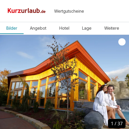
Wertgutscheine
Bilder
Angebot
Hotel
Lage
Weitere
1
1
/
/
37
37