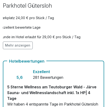
Parkhotel Gütersloh
Parkplatz 24,00 € pro Stück / Tag
Exzellent bewertete Lage
Hunde im Hotel erlaubt für 29,00 € pro Stück / Tag
Mehr anzeigen
Check-out bis 12 Uhr
Auch vegetarische Speisen
Hotelbewertungen
Kostenloses W-LAN
Exzellent
Zimmerservice verfügbar
5,6
281 Bewertungen
Mit Hotelbar
5 Sterne Wellness am Teutoburger Wald - Järve
Sauna- und Wellnesslandschaft inkl. 1x HP| 4
Tage
Wir haben 4 entspannte Tage im Parkhotel Gütersloh