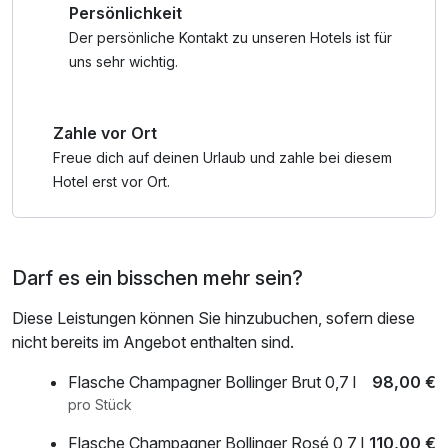
Persönlichkeit
der Saunawelt der H2O Therme in Herford. Nur eine halbe
Stunde mit dem Auto entfernt, findet sich ein wahres
Der persönliche Kontakt zu unseren Hotels ist für
Paradies für Erholungssuchende. Freuen Sie sich auf eine
uns sehr wichtig.
abwechslungsreiche Saunalandschaft mit finnischen
Saunen, Bio-Saunen und wohltuenden
Zahle vor Ort
Dampfbädern...Sogar ein "Schneeraum" findet sich im
H2O. Erleben Sie entspannende Aufgüsse, die mit Düften
Freue dich auf deinen Urlaub und zahle bei diesem
und Musik zelebriert werden und für intensive
Hotel erst vor Ort.
Wohlfühlmomente sorgen.
Zwischen den Saunagängen laden stilvolle Ruhebereiche
Darf es ein bisschen mehr sein?
und gemütliche Liegezonen zum Abschalten ein. Im
Außenbereich genießen Sie frische Luft und können im
Diese Leistungen können Sie hinzubuchen, sofern diese
warmen Wasser entspannen – perfekt, um neue Energie zu
nicht bereits im Angebot enthalten sind.
tanken. Ergänzt wird das Angebot durch Wellness- und
Massageanwendungen, die Körper und Geist nachhaltig
Flasche Champagner Bollinger Brut 0,7 l
98,00 €
regenerieren.
pro Stück
Flasche Champagner Bollinger Rosé 0,7 l
110,00 €
Die Kombination aus exklusivem Hotelkomfort und der