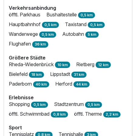
Verkehrsanbindung
öfftl. Parkhaus
Bushaltestelle
0,5 km
Hauptbahnhof
Taxistand
0,5 km
0,5 km
Wanderwege
Autobahn
0,5 km
5 km
Flughafen
36 km
Größere Städte
Rheda-Wiedenbrück
Rietberg
10 km
12 km
Bielefeld
Lippstadt
18 km
31 km
Paderborn
Herford
40 km
44 km
Erlebnisse
Shopping
Stadtzentrum
0,5 km
0,5 km
öfftl. Schwimmbad
öfftl. Therme
0,8 km
2,2 km
Sport
Tennisplatz
Tennishalle
0,8 km
3 km