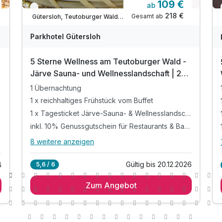
109 €
ab
Verfügbar bis Dezember
218 €
Gesamt ab
Gütersloh, Teutoburger Wald / Ostwestfalen
Parkhotel Gütersloh
5 Sterne Wellness am Teutoburger Wald -
Järve Sauna- und Wellnesslandschaft | 2
Tage
1 Übernachtung
1 x reichhaltiges Frühstück vom Buffet
1 x Tagesticket Järve-Sauna- & Wellnesslandschaft*
inkl. 10% Genussgutschein für Restaurants & Bars**
8 weitere anzeigen
Alle Inklusivleistungen
12 enthalten
Gültig bis 20.12.2026
5,6 / 6
6
1 Übernachtung
Zum Angebot
1 x reichhaltiges Frühstück vom Buffet
1 x Tagesticket Järve-Sauna- &
Wellnesslandschaft*
inkl. 10% Genussgutschein für Restaurants &