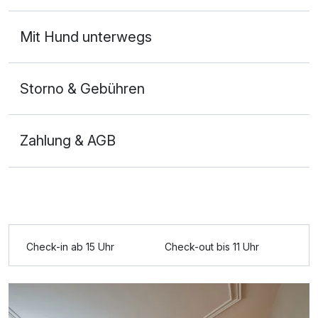
entspannen, da es sehr viele Ruhebereiche und einen
schönen Schwimmteich gab. Besonders hervorheben
Mit Hund unterwegs
möchten wir die Bar des Hotels. Wir haben in dieser
jeden Abend den Tag ausklingen lassen und waren
begeistert von der Auswahl an besonderen Cocktails
Storno & Gebühren
und den Barkeepern. Die Beiden haben ihr Handwerk
verstanden und eine gute Stimmung in der Bar
verbreitet. Wir waren von unserem Aufenthalt so
Zahlung & AGB
begeistert, dass wir schon wieder für den Dezember
gebucht haben.
Check-in ab 15 Uhr
Check-out bis 11 Uhr