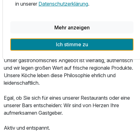
ruhigen Schlaf.
in unserer
Datenschutzerklärung
.
Service ganz persönlich.
Mehr anzeigen
Das Parkhotel ist ein ausgezeichneter Ort, um Leib und
Seele zu verwöhnen. Ob regionale Spezialitäten,
Ich stimme zu
internationale Klassiker oder gepflegte Weine: Unsere
Ausstattung
Speisen und Getränke sind eine wahre Gaumenfreude.
Unser gastronomisches Angebot ist vielfältig, authentisch
und wir legen großen Wert auf frische regionale Produkte.
Für 4 Tage
405,00 €
p.P. ab
Unsere Köche leben diese Philosophie ehrlich und
leidenschaftlich.
Egal, ob Sie sich für eines unserer Restaurants oder eine
unserer Bars entscheiden: Wir sind von Herzen Ihre
Doppelzimmer Standard Klassik
aufmerksamen Gastgeber.
2 Erwachsene
Aktiv und entspannt.