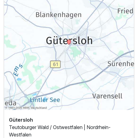
Ausstattung
Für 4 Tage
305,00 €
p.P. ab
Einzelzimmer Economy
1 Erwachsenen
Gütersloh
Teutoburger Wald / Ostwestfalen | Nordrhein-
Westfalen