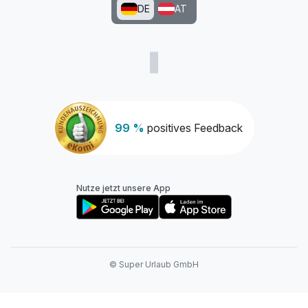
DE
AT
Ausstattung
Für 4 Tage
549,00 €
p.P. ab
99 %
positives Feedback
Nutze jetzt unsere App
© Super Urlaub GmbH