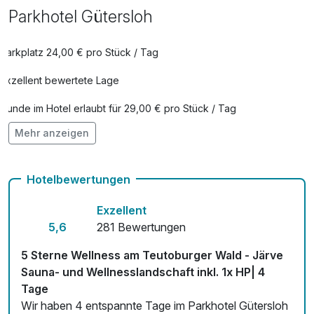
Parkhotel Gütersloh
Parkplatz 24,00 € pro Stück / Tag
Exzellent bewertete Lage
Hunde im Hotel erlaubt für 29,00 € pro Stück / Tag
Mehr anzeigen
Check-out bis 12 Uhr
Auch vegetarische Speisen
Hotelbewertungen
Kostenloses W-LAN
Exzellent
Zimmerservice verfügbar
5,6
281 Bewertungen
Mit Hotelbar
5 Sterne Wellness am Teutoburger Wald - Järve
Sauna- und Wellnesslandschaft inkl. 1x HP| 4
Tage
Wir haben 4 entspannte Tage im Parkhotel Gütersloh