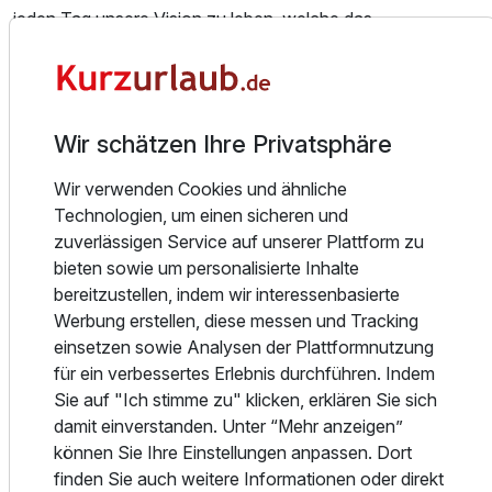
jeden Tag unsere Vision zu leben, welche das
Wohlbefinden und die Individualität unserer Gäste und
Mitarbeiter in den Mittelpunkt unseres Wirkens stellt.
Ausgezeichnete Gastgeber, die täglich ihre
Professionalität, Herzlichkeit und persönlichen Service
Wir schätzen Ihre Privatsphäre
beweisen, 103 individuelle Zimmer und Suiten, erstklassige
Restaurants & Bars, handgemachte Tagungen und Feste
Wir verwenden Cookies und ähnliche
sowie ein zauberhafter Privatgarten erwarten Sie.
Technologien, um einen sicheren und
zuverlässigen Service auf unserer Plattform zu
Ihre persönliche Wohlfühlsphäre.
bieten sowie um personalisierte Inhalte
bereitzustellen, indem wir interessenbasierte
Unsere 103 komfortablen Hotelzimmer und exklusiven
Werbung erstellen, diese messen und Tracking
Suiten sind wahre Komfortzonen und
einsetzen sowie Analysen der Plattformnutzung
für ein verbessertes Erlebnis durchführen. Indem
vereinen ein gelungenes Zusammenspiel aus behaglichem
Sie auf "Ich stimme zu" klicken, erklären Sie sich
Ambiente und zeitlosem Design. Der Blick geht aus vielen
damit einverstanden. Unter “Mehr anzeigen”
Zimmern entweder in den Privatgarten des Hotels oder auf
können Sie Ihre Einstellungen anpassen. Dort
die Dachgärten und verspricht Erholung sowie einen
finden Sie auch weitere Informationen oder direkt