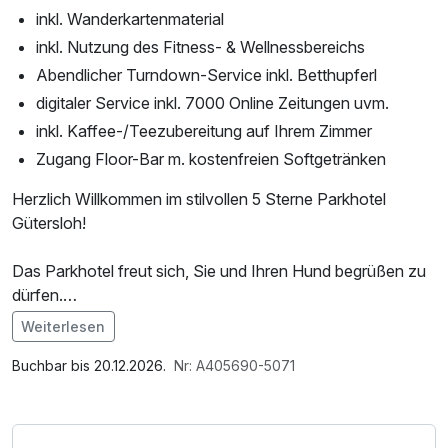
inkl. Wanderkartenmaterial
inkl. Nutzung des Fitness- & Wellnessbereichs
Abendlicher Turndown-Service inkl. Betthupferl
digitaler Service inkl. 7000 Online Zeitungen uvm.
inkl. Kaffee-/Teezubereitung auf Ihrem Zimmer
Zugang Floor-Bar m. kostenfreien Softgetränken
Herzlich Willkommen im stilvollen 5 Sterne Parkhotel
Gütersloh!
Das Parkhotel freut sich, Sie und Ihren Hund begrüßen zu
dürfen.
Verbringen Sie einen abwechslungsreichen und
Weiterlesen
erholsamen Urlaub im exquisiten Parkhotel Gütersloh.
Im Angebot enthalten
Umgeben von der wunderschönen Natur des Teutoburger
1 Flasche Mineralwasser, Saunabenutzung,
Buchbar bis 20.12.2026.
Nr: A405690-5071
Walds, lädt die umliegende Landschaft zu ausgedehnten
Leihbademantel, Nutzung des Fitnessbereichs, Nutzung
Spaziergängen und Wandern mit Ihrem Hund ein. Hierfür
des Wellnessbereichs, W-LAN Nutzung / Internetnutzung,
erhalten Sie an der Rezeption Wanderkarten zur besseren
kostenfreier Kaffee/Tee im Zimmer, Tageszeitung