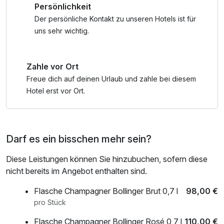
Persönlichkeit
Orientierung.
Der persönliche Kontakt zu unseren Hotels ist für
Auch Ihr Hund soll einen luxuriösen Aufenthalt genießen,
uns sehr wichtig.
hierfür halten wir Leckerlies, Trink- und Futternapf und ein
Hundebett von Hunter (auf Leihbasis) bereit.
Zahle vor Ort
* auf Leihbasis
Freue dich auf deinen Urlaub und zahle bei diesem
** einmalig anwendbar im Aufenthaltszeitraum für
Hotel erst vor Ort.
hoteleigene Bars & Restaurants
Darf es ein bisschen mehr sein?
Diese Leistungen können Sie hinzubuchen, sofern diese
nicht bereits im Angebot enthalten sind.
Flasche Champagner Bollinger Brut 0,7 l
98,00 €
pro Stück
Flasche Champagner Bollinger Rosé 0,7 l
110,00 €