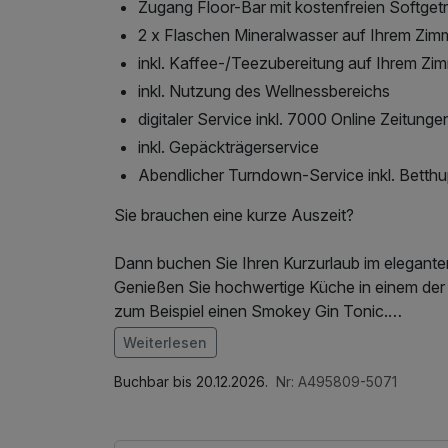
Zugang Floor-Bar mit kostenfreien Softget
2 x Flaschen Mineralwasser auf Ihrem Zim
inkl. Kaffee-/Teezubereitung auf Ihrem Zi
inkl. Nutzung des Wellnessbereichs
digitaler Service inkl. 7000 Online Zeitung
inkl. Gepäckträgerservice
Abendlicher Turndown-Service inkl. Betthu
Sie brauchen eine kurze Auszeit?
Dann buchen Sie Ihren Kurzurlaub im elegante
Genießen Sie hochwertige Küche in einem der
zum Beispiel einen Smokey Gin Tonic.
Diese Bar ist nicht nur bei den Güterslohern ei
Weiterlesen
Szene-Bar. Das Team um Barmeister André Degga
Im Angebot enthalten
Lassen Sie sich entführen und spüren ein Hauc
1 Flasche Mineralwasser, Saunabenutzung, Le
Buchbar bis 20.12.2026.
Nr: A495809-5071
Für Entspannungssuchende steht der großzüg
des Wellnessbereichs, W-LAN Nutzung / Intern
Verfügung.
Tageszeitung