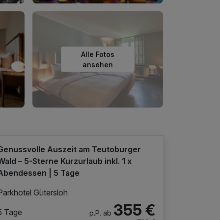
Alle Fotos
ansehen
Genussvolle Auszeit am Teutoburger
Wald – 5-Sterne Kurzurlaub inkl. 1 x
Abendessen | 5 Tage
Parkhotel Gütersloh
355 €
5 Tage
p.P. ab