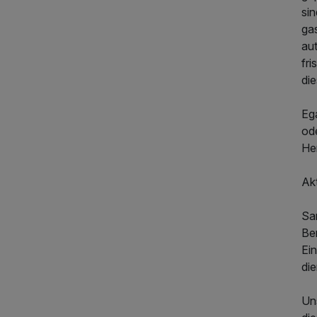
si
gas
au
fr
die
Ega
ode
He
Ak
Sam
Be
Ei
355,00 €
p.P. ab
die
Uns