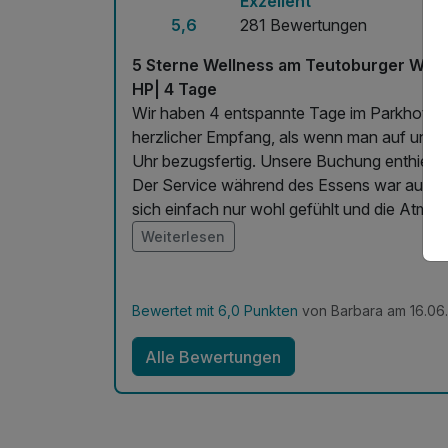
Exzellent
5,6
281 Bewertungen
5 Sterne Wellness am Teutoburger Wald -
HP| 4 Tage
Wir haben 4 entspannte Tage im Parkhotel G
herzlicher Empfang, als wenn man auf uns 
Uhr bezugsfertig. Unsere Buchung enthielt
Der Service während des Essens war aufmer
sich einfach nur wohl gefühlt und die Atmo
und mit Liebe zubereitet. Das Gleiche könn
Weiterlesen
keine Wünsche offen lässt und alle angebo
Sonderwünsche wurden auch beim Frühstück 
auch ein Tag in der Järve-Sauna enthalten. 
Bewertet mit 6,0 Punkten
von Barbara am 16.06
Therme super gepflegt war und das Wetter
zugelassen hat. Man konnte sich im Freien 
Alle Bewertungen
einen schönen Schwimmteich gab. Besonder
haben in dieser jeden Abend den Tag auskli
besonderen Cocktails und den Barkeepern. Di