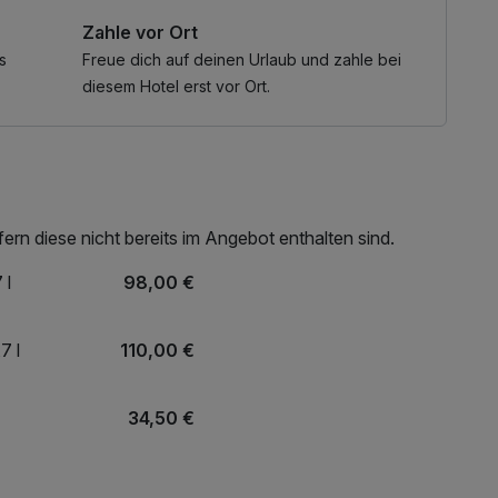
Zahle vor Ort
ndividuell nach Ihren Wünschen.
s
Freue dich auf deinen Urlaub und zahle bei
für hoteleigene Bars & Restaurants
diesem Hotel erst vor Ort.
rn diese nicht bereits im Angebot enthalten sind.
 l
98,00 €
7 l
110,00 €
34,50 €
14,50 €