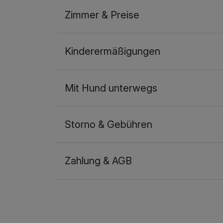
gute Stimmung in der Bar verbreitet. Wir wa
schon wieder für den Dezember gebucht ha
Zimmer & Preise
Doppelzimmer Economy
Kinderermäßigungen
2 Erwachsene
Mit Hund unterwegs
Storno & Gebühren
Zahlung & AGB