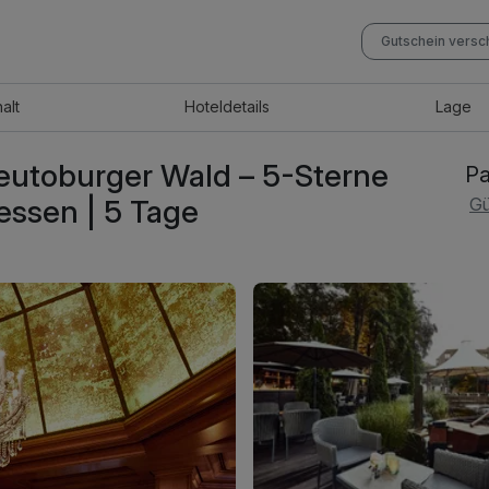
Gutschein vers
halt
Hotel
details
Lage
eutoburger Wald – 5-Sterne
Pa
dessen | 5 Tage
Gü