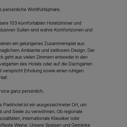
re persönliche Wohlfühlsphäre.
sere 103 komfortablen Hotelzimmer und
klusiven Suiten sind wahre Komfortzonen und
reinen ein gelungenes Zusammenspiel aus
haglichem Ambiente und zeitlosem Design. Der
ick geht aus vielen Zimmern entweder in den
ivatgarten des Hotels oder auf die Dachgärten
d verspricht Erholung sowie einen ruhigen
laf.
rvice ganz persönlich.
 Parkhotel ist ein ausgezeichneter Ort, um
ib und Seele zu verwöhnen. Ob regionale
zialitäten, internationale Klassiker oder
pflegte Weine: Unsere Speisen und Getränke