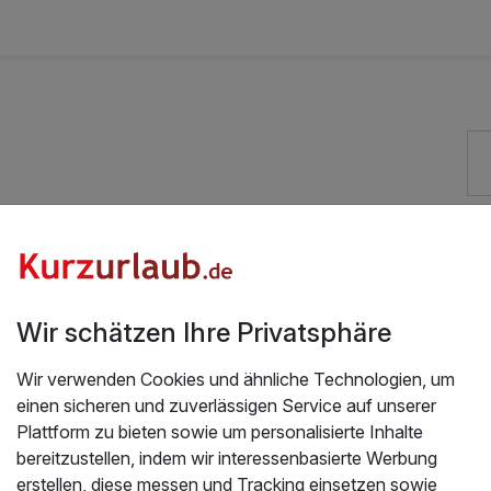
Exzellent bewertete Lage
Check-out bis 12 Uhr
Wir schätzen Ihre Privatsphäre
Kostenloses W-LAN
Mit Hotelbar
Wir verwenden Cookies und ähnliche Technologien, um
einen sicheren und zuverlässigen Service auf unserer
Plattform zu bieten sowie um personalisierte Inhalte
bereitzustellen, indem wir interessenbasierte Werbung
erstellen, diese messen und Tracking einsetzen sowie