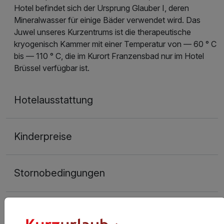
Hotel befindet sich der Ursprung Glauber I, deren
Mineralwasser für einige Bäder verwendet wird. Das
Juwel unseres Kurzentrums ist die therapeutische
kryogenisch Kammer mit einer Temperatur von — 60 ° C
bis — 110 ° C, die im Kurort Franzensbad nur im Hotel
Brüssel verfügbar ist.
Hotelausstattung
Kinderpreise
Stornobedingungen
Allgemeine Geschäftsbedingungen