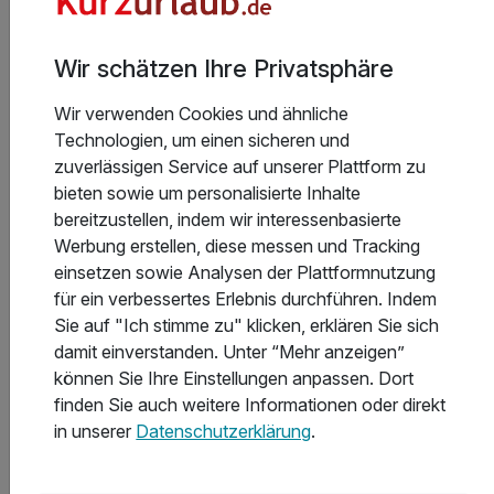
Wir schätzen Ihre Privatsphäre
Aktuelle Infos des Hotels
Wir verwenden Cookies und ähnliche
Technologien, um einen sicheren und
Bitte beachten Sie, dass die Zahlung vor Ort in
zuverlässigen Service auf unserer Plattform zu
tschechischen Kronen erfolgt und dem
bieten sowie um personalisierte Inhalte
tagesaktuellen Wechselkurs unterliegt.
bereitzustellen, indem wir interessenbasierte
Werbung erstellen, diese messen und Tracking
• Das Balneozentrum ist samstags nur bis mittags
einsetzen sowie Analysen der Plattformnutzung
geöffnet und sonntags geschlossen.
Weiterlesen
für ein verbessertes Erlebnis durchführen. Indem
• Am Abreisetag werden keine Behandlungen
Sie auf "Ich stimme zu" klicken, erklären Sie sich
durchgeführt.
damit einverstanden. Unter “Mehr anzeigen”
können Sie Ihre Einstellungen anpassen. Dort
finden Sie auch weitere Informationen oder direkt
Hoteladresse
in unserer
Datenschutzerklärung
.
Bitte beachten Sie, dass am Wochenende keine
Anwendungen stattfinden.