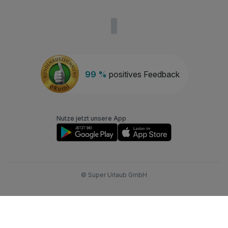
99 %
positives Feedback
Nutze jetzt unsere App
© Super Urlaub GmbH