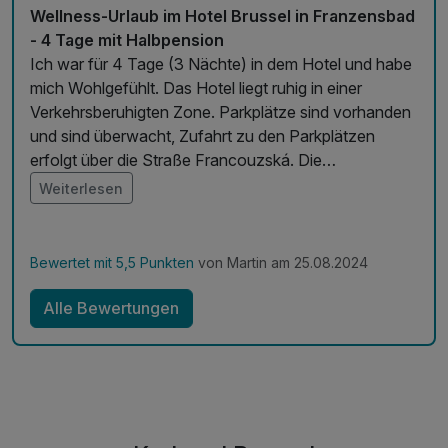
Wellness-Urlaub im Hotel Brussel in Franzensbad
- 4 Tage mit Halbpension
Ich war für 4 Tage (3 Nächte) in dem Hotel und habe
mich Wohlgefühlt. Das Hotel liegt ruhig in einer
Verkehrsberuhigten Zone. Parkplätze sind vorhanden
und sind überwacht, Zufahrt zu den Parkplätzen
erfolgt über die Straße Francouzská. Die
Kuranwendungen waren angenehm und es wurde
Weiterlesen
immer gefragt ob alles in Ordnung ist. Pool hatte ich
genutzt und das Wasser war nicht Kalt. Verpflegung
war gut und ausreichend. Personal immer freundlich.
Bewertet mit 5,5 Punkten
von Martin am 25.08.2024
Werde wieder dort buchen.
Alle Bewertungen