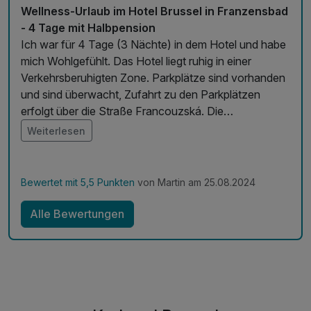
Wellness-Urlaub im Hotel Brussel in Franzensbad
- 4 Tage mit Halbpension
Ich war für 4 Tage (3 Nächte) in dem Hotel und habe
mich Wohlgefühlt. Das Hotel liegt ruhig in einer
Verkehrsberuhigten Zone. Parkplätze sind vorhanden
und sind überwacht, Zufahrt zu den Parkplätzen
erfolgt über die Straße Francouzská. Die
Kuranwendungen waren angenehm und es wurde
Weiterlesen
immer gefragt ob alles in Ordnung ist. Pool hatte ich
genutzt und das Wasser war nicht Kalt. Verpflegung
war gut und ausreichend. Personal immer freundlich.
Bewertet mit 5,5 Punkten
von Martin am 25.08.2024
Werde wieder dort buchen.
Alle Bewertungen