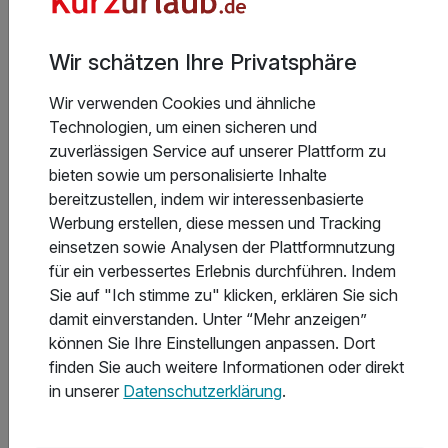
Wir schätzen Ihre Privatsphäre
Aktuelle Infos des Hotels
Wir verwenden Cookies und ähnliche
Technologien, um einen sicheren und
Bitte beachten Sie, dass die Zahlung vor Ort in
zuverlässigen Service auf unserer Plattform zu
tschechischen Kronen erfolgt und dem
bieten sowie um personalisierte Inhalte
tagesaktuellen Wechselkurs unterliegt.
bereitzustellen, indem wir interessenbasierte
Werbung erstellen, diese messen und Tracking
• Das Balneozentrum ist samstags nur bis mittags
einsetzen sowie Analysen der Plattformnutzung
geöffnet und sonntags geschlossen.
Weiterlesen
für ein verbessertes Erlebnis durchführen. Indem
• Am Abreisetag werden keine Behandlungen
Sie auf "Ich stimme zu" klicken, erklären Sie sich
durchgeführt.
damit einverstanden. Unter “Mehr anzeigen”
können Sie Ihre Einstellungen anpassen. Dort
finden Sie auch weitere Informationen oder direkt
Hoteladresse
in unserer
Datenschutzerklärung
.
Bitte beachten Sie, dass am Wochenende keine
Anwendungen stattfinden.