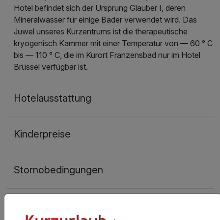
Hotel befindet sich der Ursprung Glauber I, deren
Mineralwasser für einige Bäder verwendet wird. Das
Juwel unseres Kurzentrums ist die therapeutische
kryogenisch Kammer mit einer Temperatur von — 60 ° C
bis — 110 ° C, die im Kurort Franzensbad nur im Hotel
Brüssel verfügbar ist.
Hotelausstattung
Kinderpreise
Stornobedingungen
Allgemeine Geschäftsbedingungen