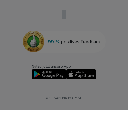
99 %
positives Feedback
Nutze jetzt unsere App
© Super Urlaub GmbH