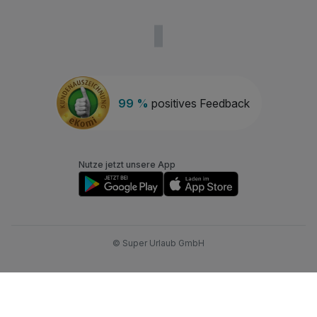
99 %
positives Feedback
Nutze jetzt unsere App
© Super Urlaub GmbH