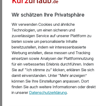
Wir schätzen Ihre Privatsphäre
Aktuelle Infos des Hotels
Wir verwenden Cookies und ähnliche
Technologien, um einen sicheren und
Bitte beachten Sie, dass die Zahlung vor Ort in
zuverlässigen Service auf unserer Plattform zu
tschechischen Kronen erfolgt und dem
bieten sowie um personalisierte Inhalte
tagesaktuellen Wechselkurs unterliegt.
bereitzustellen, indem wir interessenbasierte
Werbung erstellen, diese messen und Tracking
• Das Balneozentrum ist samstags nur bis mittags
einsetzen sowie Analysen der Plattformnutzung
geöffnet und sonntags geschlossen.
Weiterlesen
für ein verbessertes Erlebnis durchführen. Indem
• Am Abreisetag werden keine Behandlungen
Sie auf "Ich stimme zu" klicken, erklären Sie sich
durchgeführt.
damit einverstanden. Unter “Mehr anzeigen”
können Sie Ihre Einstellungen anpassen. Dort
finden Sie auch weitere Informationen oder direkt
Hoteladresse
in unserer
Datenschutzerklärung
.
Bitte beachten Sie, dass am Wochenende keine
Anwendungen stattfinden.