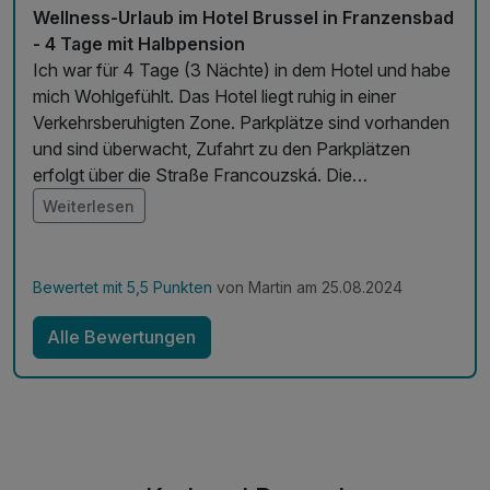
Wellness-Urlaub im Hotel Brussel in Franzensbad
- 4 Tage mit Halbpension
Ich war für 4 Tage (3 Nächte) in dem Hotel und habe
mich Wohlgefühlt. Das Hotel liegt ruhig in einer
Verkehrsberuhigten Zone. Parkplätze sind vorhanden
und sind überwacht, Zufahrt zu den Parkplätzen
erfolgt über die Straße Francouzská. Die
Kuranwendungen waren angenehm und es wurde
Weiterlesen
immer gefragt ob alles in Ordnung ist. Pool hatte ich
genutzt und das Wasser war nicht Kalt. Verpflegung
war gut und ausreichend. Personal immer freundlich.
Bewertet mit 5,5 Punkten
von Martin am 25.08.2024
Werde wieder dort buchen.
Alle Bewertungen