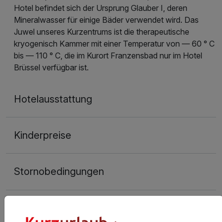
Hotel befindet sich der Ursprung Glauber I, deren
Mineralwasser für einige Bäder verwendet wird. Das
Juwel unseres Kurzentrums ist die therapeutische
kryogenisch Kammer mit einer Temperatur von — 60 ° C
bis — 110 ° C, die im Kurort Franzensbad nur im Hotel
Brüssel verfügbar ist.
Hotelausstattung
Kinderpreise
Stornobedingungen
Allgemeine Geschäftsbedingungen