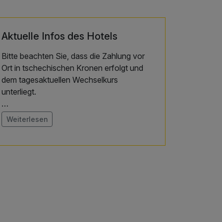
Aktuelle Infos des Hotels
Bitte beachten Sie, dass die Zahlung vor
Ort in tschechischen Kronen erfolgt und
dem tagesaktuellen Wechselkurs
unterliegt.
• Das Balneozentrum ist samstags nur bis
Weiterlesen
mittags geöffnet und sonntags
geschlossen.
• Am Abreisetag werden keine
Behandlungen durchgeführt.
Bitte beachten Sie, dass am Wochenende