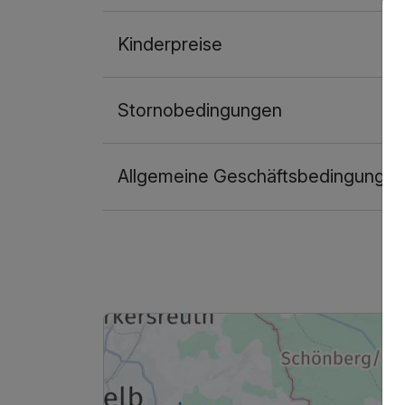
Kinderpreise
Stornobedingungen
Allgemeine Geschäftsbedingunge