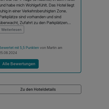
und habe mich Wohlgefühlt. Das Hotel liegt
ruhig in einer Verkehrsberuhigten Zone.
Parkplätze sind vorhanden und sind
überwacht, Zufahrt zu den Parkplätzen
erfolgt über die Straße Francouzská. Die
Weiterlesen
Kuranwendungen waren angenehm und es
wurde immer gefragt ob alles in Ordnung ist.
Pool hatte ich genutzt und das Wasser war
Bewertet mit 5,5 Punkten
von Martin am
nicht Kalt. Verpflegung war gut und
25.08.2024
ausreichend. Personal immer freundlich.
Werde wieder dort buchen.
Alle Bewertungen
Zu den Hoteldetails