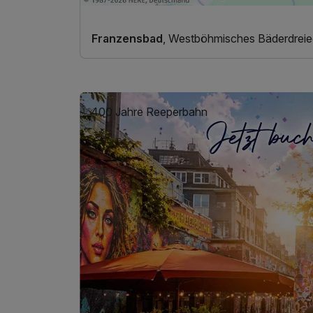
Franzensbad
, Westböhmisches Bäderdreie
400 Jahre Reeperbahn