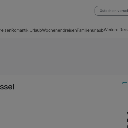
Gutschein vers
Weitere Rei
reisen
Romantik Urlaub
Wochenendreisen
Familienurlaub
ssel