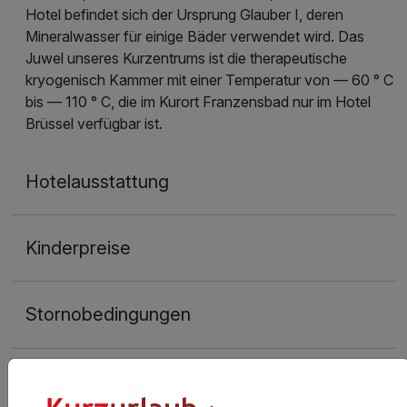
Hotel befindet sich der Ursprung Glauber I, deren
Mineralwasser für einige Bäder verwendet wird. Das
Juwel unseres Kurzentrums ist die therapeutische
kryogenisch Kammer mit einer Temperatur von — 60 ° C
bis — 110 ° C, die im Kurort Franzensbad nur im Hotel
Brüssel verfügbar ist.
Hotelausstattung
Kinderpreise
Stornobedingungen
Allgemeine Geschäftsbedingungen