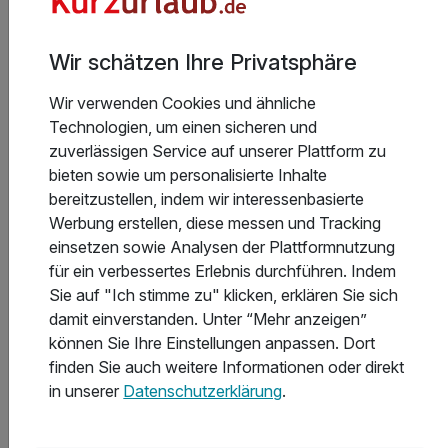
Wir schätzen Ihre Privatsphäre
Aktuelle Infos des Hotels
Wir verwenden Cookies und ähnliche
Technologien, um einen sicheren und
Bitte beachten Sie, dass die Zahlung vor Ort in
zuverlässigen Service auf unserer Plattform zu
tschechischen Kronen erfolgt und dem
bieten sowie um personalisierte Inhalte
tagesaktuellen Wechselkurs unterliegt.
bereitzustellen, indem wir interessenbasierte
Werbung erstellen, diese messen und Tracking
• Das Balneozentrum ist samstags nur bis mittags
einsetzen sowie Analysen der Plattformnutzung
geöffnet und sonntags geschlossen.
Weiterlesen
für ein verbessertes Erlebnis durchführen. Indem
• Am Abreisetag werden keine Behandlungen
Sie auf "Ich stimme zu" klicken, erklären Sie sich
durchgeführt.
damit einverstanden. Unter “Mehr anzeigen”
können Sie Ihre Einstellungen anpassen. Dort
finden Sie auch weitere Informationen oder direkt
Hoteladresse
in unserer
Datenschutzerklärung
.
Bitte beachten Sie, dass am Wochenende keine
Anwendungen stattfinden.