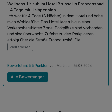
Wellness-Urlaub im Hotel Brussel in Franzensbad
- 4 Tage mit Halbpension
Ich war für 4 Tage (3 Nächte) in dem Hotel und habe
mich Wohlgefühlt. Das Hotel liegt ruhig in einer
Verkehrsberuhigten Zone. Parkplätze sind vorhanden
und sind überwacht, Zufahrt zu den Parkplätzen
erfolgt über die Straße Francouzská. Die
Kuranwendungen waren angenehm und es wurde
Weiterlesen
immer gefragt ob alles in Ordnung ist. Pool hatte ich
genutzt und das Wasser war nicht Kalt. Verpflegung
war gut und ausreichend. Personal immer freundlich.
Bewertet mit 5,5 Punkten
von Martin am 25.08.2024
Werde wieder dort buchen.
Alle Bewertungen