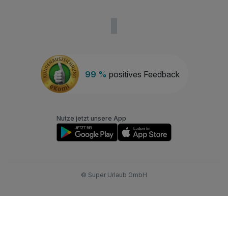
99 %
positives Feedback
Nutze jetzt unsere App
© Super Urlaub GmbH