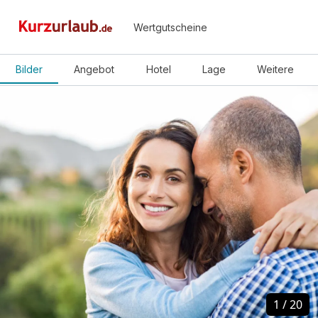
Wertgutscheine
Bilder
Angebot
Hotel
Lage
Weitere
1
1
/
/
20
20