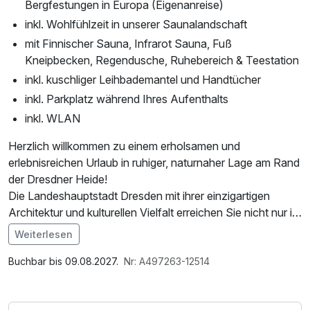
Bergfestungen in Europa (Eigenanreise)
inkl. Wohlfühlzeit in unserer Saunalandschaft
mit Finnischer Sauna, Infrarot Sauna, Fuß
Kneipbecken, Regendusche, Ruhebereich & Teestation
inkl. kuschliger Leihbademantel und Handtücher
inkl. Parkplatz während Ihres Aufenthalts
inkl. WLAN
Herzlich willkommen zu einem erholsamen und
erlebnisreichen Urlaub in ruhiger, naturnaher Lage am Rand
der Dresdner Heide!
Die Landeshauptstadt Dresden mit ihrer einzigartigen
Architektur und kulturellen Vielfalt erreichen Sie nicht nur in
wenigen Autominuten, sondern auch bequem und schnell
Weiterlesen
mit der S-Bahn – ideal für einen stressfreien Tagesausflug.
Buchbar bis 09.08.2027.
Nr: A497263-12514
Dank der zentralen Lage ist unser Hotel auch ein perfekter
Ausgangspunkt für Entdeckungstouren in die Umgebung.