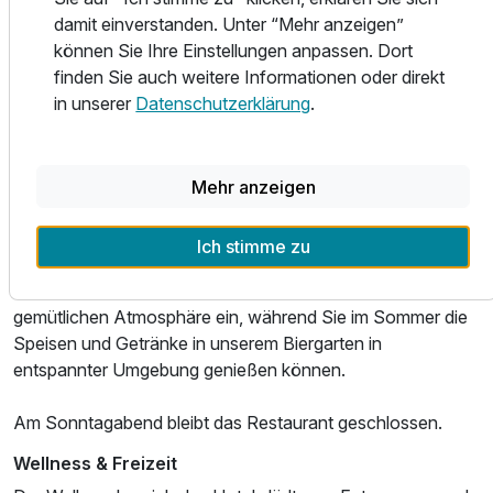
damit einverstanden. Unter “Mehr anzeigen”
genießen.
Für 5 Tage
248,40 €
p.P. ab
können Sie Ihre Einstellungen anpassen. Dort
finden Sie auch weitere Informationen oder direkt
Die Küche verbindet klassische deutsche Gerichte mit
in unserer
Datenschutzerklärung
.
mediterranem Touch und sorgt für abwechslungsreiche
Geschmackserlebnisse.
Familienzimmer mit Verbindungstür
Am Freitag und Samstag finden regelmäßig Themenbuffet-
Mehr anzeigen
2 Erwachsene und 3 Kinder
Abende statt, bei denen wechselnde kulinarische
Schwerpunkte für besondere Genussmomente sorgen.
Ich stimme zu
In den Wintermonaten lädt der Kamin zu einer besonders
gemütlichen Atmosphäre ein, während Sie im Sommer die
Speisen und Getränke in unserem Biergarten in
entspannter Umgebung genießen können.
Am Sonntagabend bleibt das Restaurant geschlossen.
Wellness & Freizeit