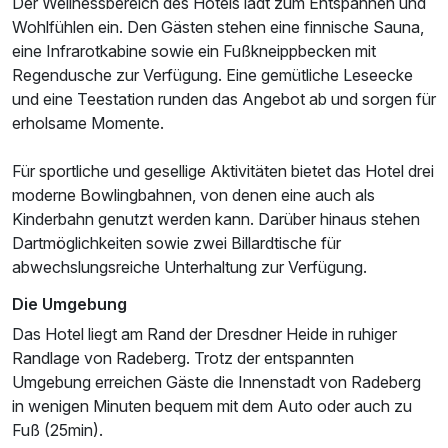
Der Wellnessbereich des Hotels lädt zum Entspannen und
Wohlfühlen ein. Den Gästen stehen eine finnische Sauna,
eine Infrarotkabine sowie ein Fußkneippbecken mit
Regendusche zur Verfügung. Eine gemütliche Leseecke
und eine Teestation runden das Angebot ab und sorgen für
Ausstattung
erholsame Momente.
Für sportliche und gesellige Aktivitäten bietet das Hotel drei
Für 5 Tage
264,96 €
p.P. ab
moderne Bowlingbahnen, von denen eine auch als
Kinderbahn genutzt werden kann. Darüber hinaus stehen
Dartmöglichkeiten sowie zwei Billardtische für
abwechslungsreiche Unterhaltung zur Verfügung.
Die Umgebung
Das Hotel liegt am Rand der Dresdner Heide in ruhiger
Randlage von Radeberg. Trotz der entspannten
Umgebung erreichen Gäste die Innenstadt von Radeberg
in wenigen Minuten bequem mit dem Auto oder auch zu
Fuß (25min).