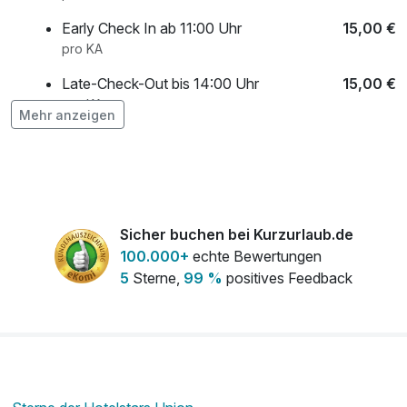
Early Check In ab 11:00 Uhr
15,00 €
pro KA
Late-Check-Out bis 14:00 Uhr
15,00 €
pro KA
Mehr anzeigen
Liebevoll dekoriertes Zimmer
19,00 €
pro KA
Minibar 1x aufgefüllt bei Anreise
18,00 €
pro KA
Sicher buchen bei Kurzurlaub.de
Transfer vom / zum Bahnhof Radeberg
10,00 €
100.000+
echte Bewertungen
(Vorreservierung)
5
Sterne,
99 %
positives Feedback
pro KA
Ventilator (auf Verfügbarkeit)
0,50 €
pro KA