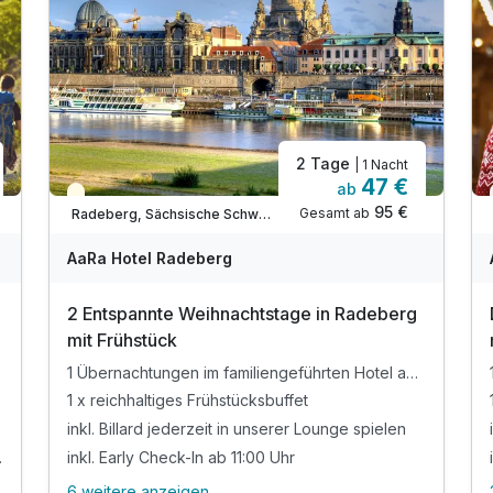
2 Tage
| 1 Nacht
47 €
ab
Saisonal verfügbar
95 €
Gesamt ab
Radeberg, Sächsische Schweiz / Elbsandsteingebirge
AaRa Hotel Radeberg
2 Entspannte Weihnachtstage in Radeberg
mit Frühstück
1 Übernachtungen im familiengeführten Hotel an der Dresdner Heide
gehört
1 x reichhaltiges Frühstücksbuffet
inkl. Billard jederzeit in unserer Lounge spielen
pa (Eigenanreise)
inkl. Early Check-In ab 11:00 Uhr
6 weitere anzeigen