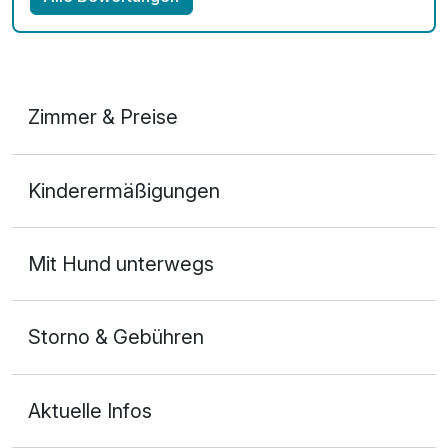
Zimmer & Preise
Doppelzimmer Komfort
Kinderermäßigungen
2 Erwachsene und 1 Kind
Mit Hund unterwegs
Storno & Gebühren
Aktuelle Infos