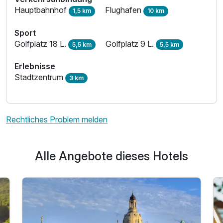
Hauptbahnhof
Flughafen
1,5 km
10 km
Sport
Golfplatz 18 L.
Golfplatz 9 L.
5,5 km
5,5 km
Erlebnisse
Stadtzentrum
3 km
Rechtliches Problem melden
Alle Angebote dieses Hotels