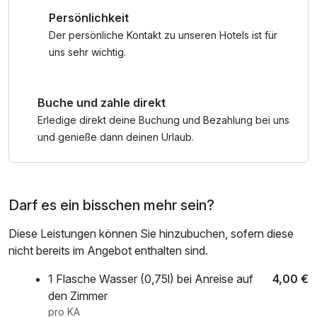
Entdecken Sie die nahegelegene Sächsische Schweiz mit
Persönlichkeit
ihren beeindruckenden Felsformationen, Wanderwegen
und einzigartiger Natur – ein Paradies für Naturliebhaber
Der persönliche Kontakt zu unseren Hotels ist für
und Aktivurlauber.
uns sehr wichtig.
Ob Sie mit Ihrer Familie entspannen, die Natur genießen
Buche und zahle direkt
oder die Region erkunden möchten – bei uns stehen
persönliche Betreuung, herzliche Gastfreundschaft und
Erledige direkt deine Buchung und Bezahlung bei uns
eine familiäre Atmosphäre im Mittelpunkt.
und genieße dann deinen Urlaub.
Darf es ein bisschen mehr sein?
Diese Leistungen können Sie hinzubuchen, sofern diese
nicht bereits im Angebot enthalten sind.
1 Flasche Wasser (0,75l) bei Anreise auf
4,00 €
den Zimmer
pro KA