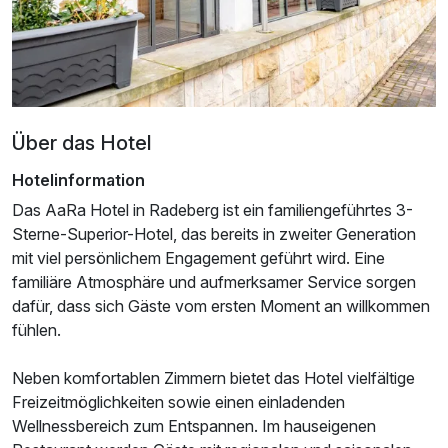
Über das Hotel
Hotelinformation
Das AaRa Hotel in Radeberg ist ein familiengeführtes 3-
Sterne-Superior-Hotel, das bereits in zweiter Generation
mit viel persönlichem Engagement geführt wird. Eine
Ausstattung
familiäre Atmosphäre und aufmerksamer Service sorgen
dafür, dass sich Gäste vom ersten Moment an willkommen
Für 5 Tage
fühlen.
347,76 €
p.P. ab
Neben komfortablen Zimmern bietet das Hotel vielfältige
Freizeitmöglichkeiten sowie einen einladenden
Wellnessbereich zum Entspannen. Im hauseigenen