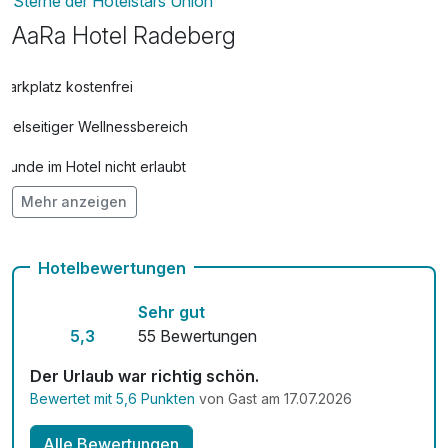
Sterne der Hotelstars Union
AaRa Hotel Radeberg
Parkplatz kostenfrei
Vielseitiger Wellnessbereich
Hunde im Hotel nicht erlaubt
Mehr anzeigen
Auch vegetarische Speisen
Mit Hotelbar
Hotelbewertungen
Sehr gut
5,3
55 Bewertungen
Der Urlaub war richtig schön.
Bewertet mit 5,6 Punkten
von Gast am 17.07.2026
Alle Bewertungen