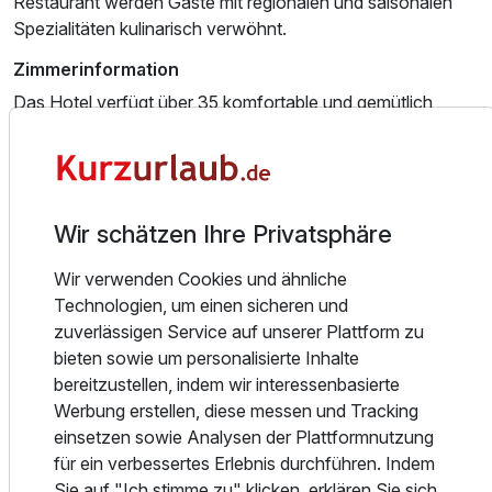
Restaurant werden Gäste mit regionalen und saisonalen
Doppelzimmer Standard
Spezialitäten kulinarisch verwöhnt.
2 Erwachsene und 1 Kind
Zimmerinformation
Das Hotel verfügt über 35 komfortable und gemütlich
eingerichtete Zimmer mit Bad, WC und Teppichboden, die
alle bequem mit dem Fahrstuhl erreichbar sind. Vier
Familienzimmer mit Verbindungstür bieten ausreichend
Platz für Familien.
Wir schätzen Ihre Privatsphäre
Die Komfortzimmer sind modernisiert und verfügen über
Wir verwenden Cookies und ähnliche
eine Regendusche sowie eine Kaffeemaschine und einen
Technologien, um einen sicheren und
Kühlschrank (unbestückt).
zuverlässigen Service auf unserer Plattform zu
Essen und Trinken
bieten sowie um personalisierte Inhalte
bereitzustellen, indem wir interessenbasierte
Das AaRa Hotel begrüßt Sie herzlich in seinem
Werbung erstellen, diese messen und Tracking
hauseigenen Restaurant MaThie’s. In angenehmer und
einsetzen sowie Analysen der Plattformnutzung
gemütlicher Atmosphäre können Sie hier den Tag
Ausstattung
für ein verbessertes Erlebnis durchführen. Indem
entspannt ausklingen lassen und eine Auswahl an
Sie auf "Ich stimme zu" klicken, erklären Sie sich
regionalen Spezialitäten sowie passenden Getränken