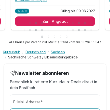
Alle Inklusivleistungen
10 enthalten
7
Gültig bis 09.08.2027
5,3 / 6
1 Übernachtungen im familiengeführten Hotel an
der Dresdner Heide
Zum Angebot
1 x reichhaltiges Frühstücksbuffet
inkl. Billard jederzeit in unserer Lounge spielen
inkl. Early Check-In ab 11:00 Uhr
Alle Preise pro Person inkl. MwSt. / Stand vom 09.08.2026 13:47
inkl. Late Check- Out bis 14:00 Uhr
inkl. Wohlfühlzeit in unserer Saunalandschaft
Kurzurlaub
Deutschland
Sachsen
Sächsische Schweiz / Elbsandsteingebirge
mit Finnischer Sauna, Infrarot Sauna, Fuß
Kneipbecken, Regendusche, Ruhebereich &
Teestation
Newsletter abonnieren
inkl. kuschliger Leihbademantel und Handtücher
inkl. WLAN-Nutzung
Persönlich kuratierte Kurzurlaub-Deals direkt in
dein Postfach
inkl. Parkplatznutzung während des Aufenthaltes
E-Mail-Adresse*