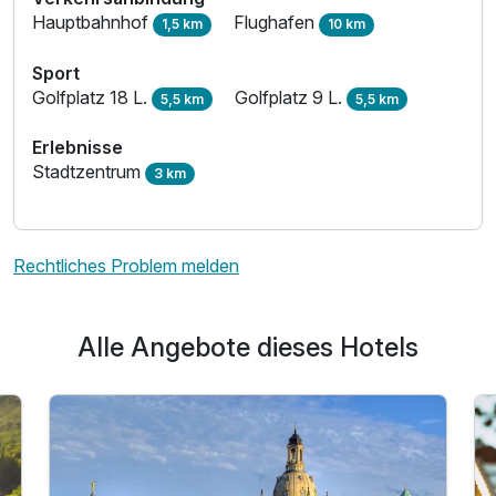
Hauptbahnhof
Flughafen
1,5 km
10 km
Sport
Golfplatz 18 L.
Golfplatz 9 L.
5,5 km
5,5 km
Erlebnisse
Stadtzentrum
3 km
Rechtliches Problem melden
Alle Angebote dieses Hotels