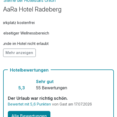
Sterne der Hotelstars Union
AaRa Hotel Radeberg
Parkplatz kostenfrei
Vielseitiger Wellnessbereich
Hunde im Hotel nicht erlaubt
Mehr anzeigen
Auch vegetarische Speisen
Mit Hotelbar
Hotelbewertungen
Sehr gut
5,3
55 Bewertungen
Der Urlaub war richtig schön.
Bewertet mit 5,6 Punkten
von Gast am 17.07.2026
Alle Bewertungen