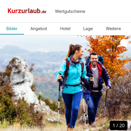
Wertgutscheine
Bilder
Angebot
Hotel
Lage
Weitere
1
1
/
/
20
20