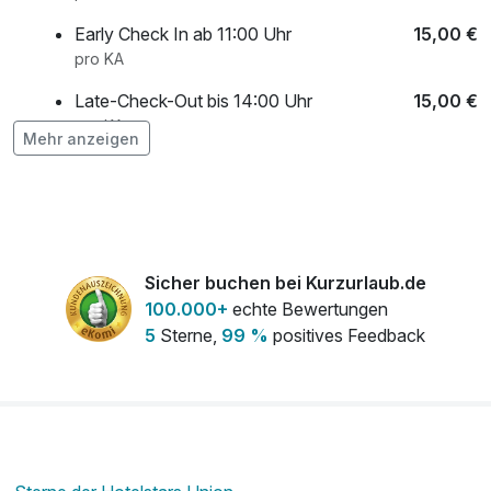
Early Check In ab 11:00 Uhr
15,00 €
pro KA
Late-Check-Out bis 14:00 Uhr
15,00 €
pro KA
Mehr anzeigen
Liebevoll dekoriertes Zimmer
19,00 €
pro KA
Minibar 1x aufgefüllt bei Anreise
18,00 €
pro KA
Sicher buchen bei Kurzurlaub.de
Transfer vom / zum Bahnhof Radeberg
10,00 €
100.000+
echte Bewertungen
(Vorreservierung)
5
Sterne,
99 %
positives Feedback
pro KA
Ventilator (auf Verfügbarkeit)
0,50 €
pro KA