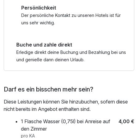
Entdecken Sie die nahegelegene Sächsische Schweiz mit
Persönlichkeit
ihren beeindruckenden Felsformationen, Wanderwegen
und einzigartiger Natur – ein Paradies für Naturliebhaber
Der persönliche Kontakt zu unseren Hotels ist für
und Aktivurlauber.
uns sehr wichtig.
Ob Sie mit Ihrer Familie entspannen, die Natur genießen
Buche und zahle direkt
oder die Region erkunden möchten – bei uns stehen
persönliche Betreuung, herzliche Gastfreundschaft und
Erledige direkt deine Buchung und Bezahlung bei uns
eine familiäre Atmosphäre im Mittelpunkt.
und genieße dann deinen Urlaub.
Darf es ein bisschen mehr sein?
Diese Leistungen können Sie hinzubuchen, sofern diese
nicht bereits im Angebot enthalten sind.
1 Flasche Wasser (0,75l) bei Anreise auf
4,00 €
den Zimmer
pro KA