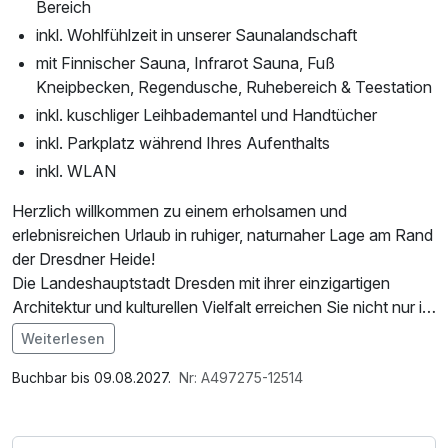
Bereich
inkl. Wohlfühlzeit in unserer Saunalandschaft
mit Finnischer Sauna, Infrarot Sauna, Fuß
Kneipbecken, Regendusche, Ruhebereich & Teestation
inkl. kuschliger Leihbademantel und Handtücher
inkl. Parkplatz während Ihres Aufenthalts
inkl. WLAN
Herzlich willkommen zu einem erholsamen und
erlebnisreichen Urlaub in ruhiger, naturnaher Lage am Rand
der Dresdner Heide!
Die Landeshauptstadt Dresden mit ihrer einzigartigen
Architektur und kulturellen Vielfalt erreichen Sie nicht nur in
wenigen Autominuten, sondern auch bequem und schnell
Weiterlesen
mit der S-Bahn – ideal für einen stressfreien Tagesausflug.
Buchbar bis 09.08.2027.
Nr: A497275-12514
Dank der zentralen Lage ist unser Hotel auch ein perfekter
Ausgangspunkt für Entdeckungstouren in die Umgebung.