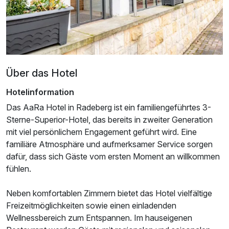
Über das Hotel
Hotelinformation
Das AaRa Hotel in Radeberg ist ein familiengeführtes 3-
Sterne-Superior-Hotel, das bereits in zweiter Generation
mit viel persönlichem Engagement geführt wird. Eine
Ausstattung
familiäre Atmosphäre und aufmerksamer Service sorgen
dafür, dass sich Gäste vom ersten Moment an willkommen
Für 2 Tage
fühlen.
124,20 €
p.P. ab
Neben komfortablen Zimmern bietet das Hotel vielfältige
Freizeitmöglichkeiten sowie einen einladenden
Wellnessbereich zum Entspannen. Im hauseigenen