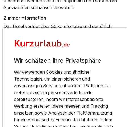
Restaurant werden Gäste mit regionalen und saisonalen
Doppelzimmer Standard
Spezialitäten kulinarisch verwöhnt.
2 Erwachsene und 1 Kind
Zimmerinformation
Das Hotel verfügt über 35 komfortable und gemütlich
eingerichtete Zimmer mit Bad, WC und Teppichboden, die
alle bequem mit dem Fahrstuhl erreichbar sind. Vier
Familienzimmer mit Verbindungstür bieten ausreichend
Platz für Familien.
Wir schätzen Ihre Privatsphäre
Die Komfortzimmer sind modernisiert und verfügen über
Wir verwenden Cookies und ähnliche
eine Regendusche sowie eine Kaffeemaschine und einen
Technologien, um einen sicheren und
Kühlschrank (unbestückt).
zuverlässigen Service auf unserer Plattform zu
Essen und Trinken
bieten sowie um personalisierte Inhalte
bereitzustellen, indem wir interessenbasierte
Das AaRa Hotel begrüßt Sie herzlich in seinem
Werbung erstellen, diese messen und Tracking
hauseigenen Restaurant MaThie’s. In angenehmer und
einsetzen sowie Analysen der Plattformnutzung
gemütlicher Atmosphäre können Sie hier den Tag
Ausstattung
für ein verbessertes Erlebnis durchführen. Indem
entspannt ausklingen lassen und eine Auswahl an
Sie auf "Ich stimme zu" klicken, erklären Sie sich
regionalen Spezialitäten sowie passenden Getränken