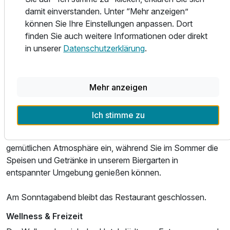
damit einverstanden. Unter “Mehr anzeigen”
genießen.
Für 2 Tage
74,52 €
p.P. ab
können Sie Ihre Einstellungen anpassen. Dort
finden Sie auch weitere Informationen oder direkt
Die Küche verbindet klassische deutsche Gerichte mit
in unserer
Datenschutzerklärung
.
mediterranem Touch und sorgt für abwechslungsreiche
Geschmackserlebnisse.
Familienzimmer mit Verbindungstür
Am Freitag und Samstag finden regelmäßig Themenbuffet-
Mehr anzeigen
2 Erwachsene und 3 Kinder
Abende statt, bei denen wechselnde kulinarische
Schwerpunkte für besondere Genussmomente sorgen.
Ich stimme zu
In den Wintermonaten lädt der Kamin zu einer besonders
gemütlichen Atmosphäre ein, während Sie im Sommer die
Speisen und Getränke in unserem Biergarten in
entspannter Umgebung genießen können.
Am Sonntagabend bleibt das Restaurant geschlossen.
Wellness & Freizeit