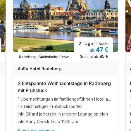
2 Tage
| 1 Nacht
47 €
ab
Saisonal verfügbar
95 €
Gesamt ab
Radeberg, Sächsische Schweiz / Elbsandsteingebirge
AaRa Hotel Radeberg
2 Entspannte Weihnachtstage in Radeberg
mit Frühstück
1 Übernachtungen im familiengeführten Hotel an der Dresdner Heide
gehört
1 x reichhaltiges Frühstücksbuffet
inkl. Billard jederzeit in unserer Lounge spielen
pa (Eigenanreise)
inkl. Early Check-In ab 11:00 Uhr
6 weitere anzeigen