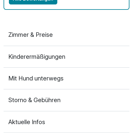
Zimmer & Preise
Doppelzimmer Komfort
Kinderermäßigungen
2 Erwachsene und 1 Kind
Mit Hund unterwegs
Storno & Gebühren
Aktuelle Infos