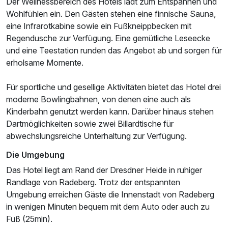
Der Wellnessbereich des Hotels lädt zum Entspannen und
Wohlfühlen ein. Den Gästen stehen eine finnische Sauna,
eine Infrarotkabine sowie ein Fußkneippbecken mit
Regendusche zur Verfügung. Eine gemütliche Leseecke
und eine Teestation runden das Angebot ab und sorgen für
Ausstattung
erholsame Momente.
Für sportliche und gesellige Aktivitäten bietet das Hotel drei
Für 2 Tage
132,48 €
p.P. ab
moderne Bowlingbahnen, von denen eine auch als
Kinderbahn genutzt werden kann. Darüber hinaus stehen
Dartmöglichkeiten sowie zwei Billardtische für
abwechslungsreiche Unterhaltung zur Verfügung.
Die Umgebung
Das Hotel liegt am Rand der Dresdner Heide in ruhiger
Randlage von Radeberg. Trotz der entspannten
Umgebung erreichen Gäste die Innenstadt von Radeberg
in wenigen Minuten bequem mit dem Auto oder auch zu
Fuß (25min).