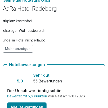
Sterne der Hotelstars Union
AaRa Hotel Radeberg
Parkplatz kostenfrei
Vielseitiger Wellnessbereich
Hunde im Hotel nicht erlaubt
Mehr anzeigen
Auch vegetarische Speisen
Mit Hotelbar
Hotelbewertungen
Sehr gut
5,3
55 Bewertungen
Der Urlaub war richtig schön.
Bewertet mit 5,6 Punkten
von Gast am 17.07.2026
Alle Bewertungen