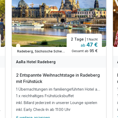
2 Tage
| 1 Nacht
47 €
ab
Saisonal verfügbar
95 €
Gesamt ab
Radeberg, Sächsische Schweiz / Elbsandsteingebirge
AaRa Hotel Radeberg
2 Entspannte Weihnachtstage in Radeberg
mit Frühstück
1 Übernachtungen im familiengeführten Hotel an der Dresdner Heide
gehört
1 x reichhaltiges Frühstücksbuffet
inkl. Billard jederzeit in unserer Lounge spielen
pa (Eigenanreise)
inkl. Early Check-In ab 11:00 Uhr
6 weitere anzeigen