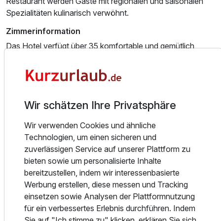
Restaurant werden Gäste mit regionalen und saisonalen
Doppelzimmer Standard
Spezialitäten kulinarisch verwöhnt.
2 Erwachsene und 1 Kind
Zimmerinformation
Das Hotel verfügt über 35 komfortable und gemütlich
eingerichtete Zimmer mit Bad, WC und Teppichboden, die
alle bequem mit dem Fahrstuhl erreichbar sind. Vier
Familienzimmer mit Verbindungstür bieten ausreichend
Platz für Familien.
Wir schätzen Ihre Privatsphäre
Die Komfortzimmer sind modernisiert und verfügen über
Wir verwenden Cookies und ähnliche
eine Regendusche sowie eine Kaffeemaschine und einen
Technologien, um einen sicheren und
Kühlschrank (unbestückt).
zuverlässigen Service auf unserer Plattform zu
Essen und Trinken
bieten sowie um personalisierte Inhalte
bereitzustellen, indem wir interessenbasierte
Das AaRa Hotel begrüßt Sie herzlich in seinem
Werbung erstellen, diese messen und Tracking
hauseigenen Restaurant MaThie’s. In angenehmer und
einsetzen sowie Analysen der Plattformnutzung
gemütlicher Atmosphäre können Sie hier den Tag
Ausstattung
für ein verbessertes Erlebnis durchführen. Indem
entspannt ausklingen lassen und eine Auswahl an
Sie auf "Ich stimme zu" klicken, erklären Sie sich
regionalen Spezialitäten sowie passenden Getränken