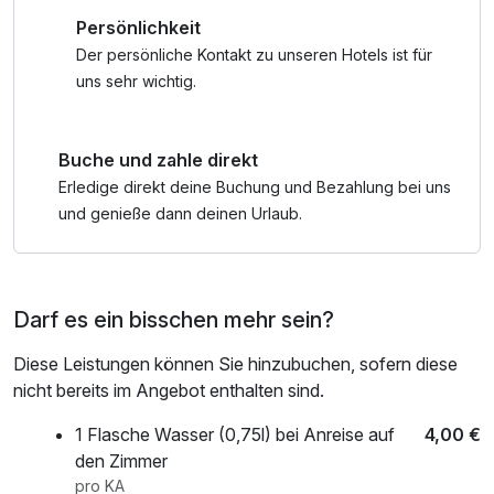
Entdecken Sie die nahegelegene Sächsische Schweiz mit
Persönlichkeit
ihren beeindruckenden Felsformationen, Wanderwegen
und einzigartiger Natur – ein Paradies für Naturliebhaber
Der persönliche Kontakt zu unseren Hotels ist für
und Aktivurlauber.
uns sehr wichtig.
Ob Sie mit Ihrer Familie entspannen, die Natur genießen
Buche und zahle direkt
oder die Region erkunden möchten – bei uns stehen
persönliche Betreuung, herzliche Gastfreundschaft und
Erledige direkt deine Buchung und Bezahlung bei uns
eine familiäre Atmosphäre im Mittelpunkt.
und genieße dann deinen Urlaub.
Darf es ein bisschen mehr sein?
Diese Leistungen können Sie hinzubuchen, sofern diese
nicht bereits im Angebot enthalten sind.
1 Flasche Wasser (0,75l) bei Anreise auf
4,00 €
den Zimmer
pro KA