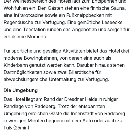
Der Wellnessbereich des Hotels lädt zum Entspannen und
Wohlfühlen ein. Den Gästen stehen eine finnische Sauna,
eine Infrarotkabine sowie ein Fußkneippbecken mit
Regendusche zur Verfügung. Eine gemütliche Leseecke
und eine Teestation runden das Angebot ab und sorgen für
Ausstattung
erholsame Momente.
Für sportliche und gesellige Aktivitäten bietet das Hotel drei
Für 3 Tage
211,14 €
p.P. ab
moderne Bowlingbahnen, von denen eine auch als
Kinderbahn genutzt werden kann. Darüber hinaus stehen
Dartmöglichkeiten sowie zwei Billardtische für
abwechslungsreiche Unterhaltung zur Verfügung.
Die Umgebung
Das Hotel liegt am Rand der Dresdner Heide in ruhiger
Randlage von Radeberg. Trotz der entspannten
Umgebung erreichen Gäste die Innenstadt von Radeberg
in wenigen Minuten bequem mit dem Auto oder auch zu
Fuß (25min).