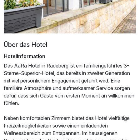
Über das Hotel
Hotelinformation
Das AaRa Hotel in Radeberg ist ein familiengeführtes 3-
Sterne-Superior-Hotel, das bereits in zweiter Generation
mit viel persönlichem Engagement geführt wird. Eine
Ausstattung
familiäre Atmosphäre und aufmerksamer Service sorgen
dafür, dass sich Gäste vom ersten Moment an willkommen
Für 3 Tage
fühlen.
289,80 €
p.P. ab
Neben komfortablen Zimmern bietet das Hotel vielfältige
Freizeitmöglichkeiten sowie einen einladenden
Wellnessbereich zum Entspannen. Im hauseigenen