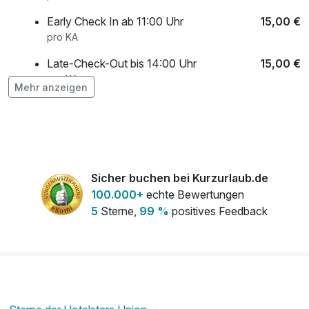
Early Check In ab 11:00 Uhr
15,00 €
pro KA
Late-Check-Out bis 14:00 Uhr
15,00 €
pro KA
Mehr anzeigen
Liebevoll dekoriertes Zimmer
19,00 €
pro KA
Minibar 1x aufgefüllt bei Anreise
18,00 €
pro KA
Sicher buchen bei Kurzurlaub.de
Transfer vom / zum Bahnhof Radeberg
10,00 €
100.000+
echte Bewertungen
(Vorreservierung)
5
Sterne,
99 %
positives Feedback
pro KA
Ventilator (auf Verfügbarkeit)
0,50 €
pro KA