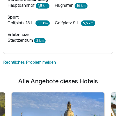
Hauptbahnhof
Flughafen
1,5 km
10 km
Sport
Golfplatz 18 L.
Golfplatz 9 L.
5,5 km
5,5 km
Erlebnisse
Stadtzentrum
3 km
Rechtliches Problem melden
Alle Angebote dieses Hotels