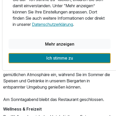
damit einverstanden. Unter “Mehr anzeigen”
genießen.
Für 3 Tage
202,03 €
p.P. ab
können Sie Ihre Einstellungen anpassen. Dort
finden Sie auch weitere Informationen oder direkt
Die Küche verbindet klassische deutsche Gerichte mit
in unserer
Datenschutzerklärung
.
mediterranem Touch und sorgt für abwechslungsreiche
Geschmackserlebnisse.
Familienzimmer mit Verbindungstür
Am Freitag und Samstag finden regelmäßig Themenbuffet-
Mehr anzeigen
2 Erwachsene und 3 Kinder
Abende statt, bei denen wechselnde kulinarische
Schwerpunkte für besondere Genussmomente sorgen.
Ich stimme zu
In den Wintermonaten lädt der Kamin zu einer besonders
gemütlichen Atmosphäre ein, während Sie im Sommer die
Speisen und Getränke in unserem Biergarten in
entspannter Umgebung genießen können.
Am Sonntagabend bleibt das Restaurant geschlossen.
Wellness & Freizeit