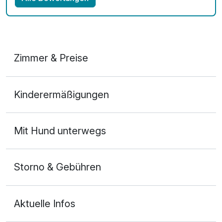
Zimmer & Preise
Doppelzimmer Komfort
Kinderermäßigungen
2 Erwachsene und 1 Kind
Mit Hund unterwegs
Storno & Gebühren
Aktuelle Infos