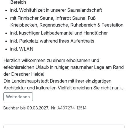
Bereich
inkl. Wohlfühlzeit in unserer Saunalandschaft
mit Finnischer Sauna, Infrarot Sauna, Fuß
Kneipbecken, Regendusche, Ruhebereich & Teestation
inkl. kuschliger Leihbademantel und Handtücher
inkl. Parkplatz während Ihres Aufenthalts
inkl. WLAN
Herzlich willkommen zu einem erholsamen und
erlebnisreichen Urlaub in ruhiger, naturnaher Lage am Rand
der Dresdner Heide!
Die Landeshauptstadt Dresden mit ihrer einzigartigen
Architektur und kulturellen Vielfalt erreichen Sie nicht nur in
wenigen Autominuten, sondern auch bequem und schnell
Weiterlesen
mit der S-Bahn – ideal für einen stressfreien Tagesausflug.
Buchbar bis 09.08.2027.
Nr: A497274-12514
Dank der zentralen Lage ist unser Hotel auch ein perfekter
Ausgangspunkt für Entdeckungstouren in die Umgebung.