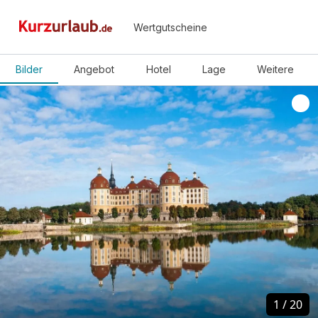
Wertgutscheine
Bilder
Angebot
Hotel
Lage
Weitere
1
1
/
/
20
20