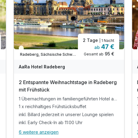
2 Tage
| 1 Nacht
47 €
ab
Saisonal verfügbar
95 €
Gesamt ab
Radeberg, Sächsische Schweiz / Elbsandsteingebirge
AaRa Hotel Radeberg
2 Entspannte Weihnachtstage in Radeberg
mit Frühstück
1 Übernachtungen im familiengeführten Hotel an der Dresdner Heide
gehört
1 x reichhaltiges Frühstücksbuffet
inkl. Billard jederzeit in unserer Lounge spielen
inkl. Early Check-In ab 11:00 Uhr
6 weitere anzeigen
Alle Inklusivleistungen
10 enthalten