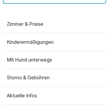
Zimmer & Preise
Doppelzimmer Komfort
Kinderermäßigungen
2 Erwachsene und 1 Kind
Mit Hund unterwegs
Storno & Gebühren
Aktuelle Infos