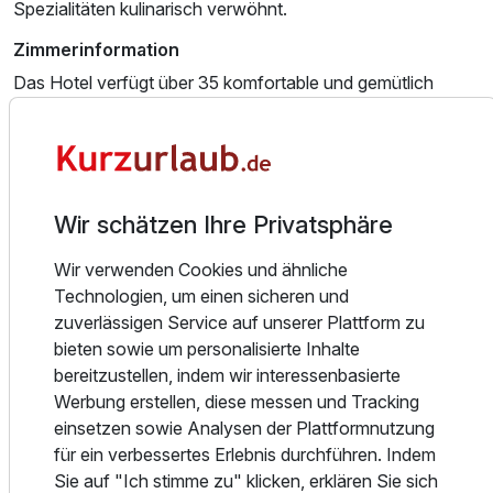
Spezialitäten kulinarisch verwöhnt.
2 Erwachsene und 1 Kind
Zimmerinformation
Das Hotel verfügt über 35 komfortable und gemütlich
eingerichtete Zimmer mit Bad, WC und Teppichboden, die
alle bequem mit dem Fahrstuhl erreichbar sind. Vier
Familienzimmer mit Verbindungstür bieten ausreichend
Platz für Familien.
Wir schätzen Ihre Privatsphäre
Die Komfortzimmer sind modernisiert und verfügen über
eine Regendusche sowie eine Kaffeemaschine und einen
Wir verwenden Cookies und ähnliche
Kühlschrank (unbestückt).
Technologien, um einen sicheren und
zuverlässigen Service auf unserer Plattform zu
Essen und Trinken
bieten sowie um personalisierte Inhalte
Das AaRa Hotel begrüßt Sie herzlich in seinem
bereitzustellen, indem wir interessenbasierte
hauseigenen Restaurant MaThie’s. In angenehmer und
Werbung erstellen, diese messen und Tracking
gemütlicher Atmosphäre können Sie hier den Tag
einsetzen sowie Analysen der Plattformnutzung
Ausstattung
entspannt ausklingen lassen und eine Auswahl an
für ein verbessertes Erlebnis durchführen. Indem
regionalen Spezialitäten sowie passenden Getränken
Sie auf "Ich stimme zu" klicken, erklären Sie sich