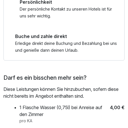
Persönlichkeit
ihren beeindruckenden Felsformationen, Wanderwegen
und einzigartiger Natur – ein Paradies für Naturliebhaber
Der persönliche Kontakt zu unseren Hotels ist für
und Aktivurlauber.
uns sehr wichtig.
Ob Sie mit Ihrer Familie entspannen, die Natur genießen
Buche und zahle direkt
oder die Region erkunden möchten – bei uns stehen
persönliche Betreuung, herzliche Gastfreundschaft und
Erledige direkt deine Buchung und Bezahlung bei uns
eine familiäre Atmosphäre im Mittelpunkt.
und genieße dann deinen Urlaub.
Darf es ein bisschen mehr sein?
Diese Leistungen können Sie hinzubuchen, sofern diese
nicht bereits im Angebot enthalten sind.
1 Flasche Wasser (0,75l) bei Anreise auf
4,00 €
den Zimmer
pro KA