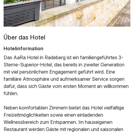
Über das Hotel
Hotelinformation
Das AaRa Hotel in Radeberg ist ein familiengeführtes 3-
Sterne-Superior-Hotel, das bereits in zweiter Generation
mit viel persönlichem Engagement geführt wird. Eine
Ausstattung
familiäre Atmosphäre und aufmerksamer Service sorgen
dafür, dass sich Gäste vom ersten Moment an willkommen
Für 8 Tage
fühlen.
576,00 €
p.P. ab
Neben komfortablen Zimmern bietet das Hotel vielfältige
Freizeitmöglichkeiten sowie einen einladenden
Wellnessbereich zum Entspannen. Im hauseigenen
Restaurant werden Gäste mit regionalen und saisonalen
Doppelzimmer Standard