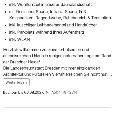
inkl. Wohlfühlzeit in unserer Saunalandschaft
mit Finnischer Sauna, Infrarot Sauna, Fuß
Kneipbecken, Regendusche, Ruhebereich & Teestation
inkl. kuschliger Leihbademantel und Handtücher
inkl. Parkplatz während Ihres Aufenthalts
inkl. WLAN
Herzlich willkommen zu einem erholsamen und
erlebnisreichen Urlaub in ruhiger, naturnaher Lage am Rand
der Dresdner Heide!
Die Landeshauptstadt Dresden mit ihrer einzigartigen
Architektur und kulturellen Vielfalt erreichen Sie nicht nur in
wenigen Autominuten, sondern auch bequem und schnell
Weiterlesen
mit der S-Bahn – ideal für einen stressfreien Tagesausflug.
Buchbar bis 06.08.2027.
Nr: A504418-12514
Dank der zentralen Lage ist unser Hotel auch ein perfekter
Ausgangspunkt für Entdeckungstouren in die Umgebung.
Entdecken Sie die nahegelegene Sächsische Schweiz mit