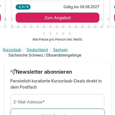
7
Gültig bis 06.08.2027
5,3 / 6
1 Übernachtungen im familiengeführten Hotel an
der Dresdner Heide
Zum Angebot
1 x reichhaltiges Frühstücksbuffet
inkl. Billard jederzeit in unserer Lounge spielen
inkl. Early Check-In ab 11:00 Uhr
Alle Preise pro Person inkl. MwSt.
inkl. Late Check- Out bis 14:00 Uhr
inkl. Wohlfühlzeit in unserer Saunalandschaft
Kurzurlaub
Deutschland
Sachsen
Sächsische Schweiz / Elbsandsteingebirge
mit Finnischer Sauna, Infrarot Sauna, Fuß
Kneipbecken, Regendusche, Ruhebereich &
Teestation
Newsletter abonnieren
inkl. kuschliger Leihbademantel und Handtücher
inkl. WLAN-Nutzung
Persönlich kuratierte Kurzurlaub-Deals direkt in
dein Postfach
inkl. Parkplatznutzung während des Aufenthaltes
E-Mail-Adresse*