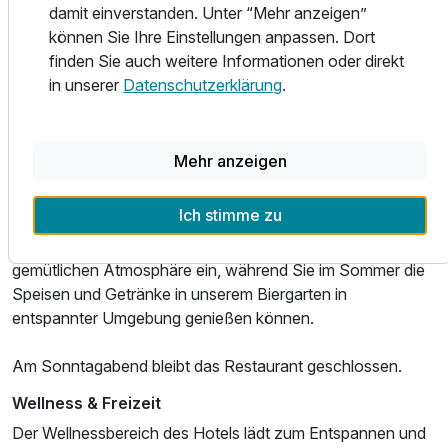
genießen.
Für 8 Tage
483,86 €
damit einverstanden. Unter “Mehr anzeigen”
p.P. ab
können Sie Ihre Einstellungen anpassen. Dort
Die Küche verbindet klassische deutsche Gerichte mit
finden Sie auch weitere Informationen oder direkt
mediterranem Touch und sorgt für abwechslungsreiche
in unserer
Datenschutzerklärung
.
Geschmackserlebnisse.
Familienzimmer mit Verbindungstür
Am Freitag und Samstag finden regelmäßig Themenbuffet-
Mehr anzeigen
2 Erwachsene und 3 Kinder
Abende statt, bei denen wechselnde kulinarische
Schwerpunkte für besondere Genussmomente sorgen.
Ich stimme zu
In den Wintermonaten lädt der Kamin zu einer besonders
gemütlichen Atmosphäre ein, während Sie im Sommer die
Speisen und Getränke in unserem Biergarten in
entspannter Umgebung genießen können.
Am Sonntagabend bleibt das Restaurant geschlossen.
Wellness & Freizeit
Der Wellnessbereich des Hotels lädt zum Entspannen und