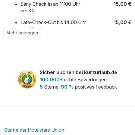
Early Check In ab 11:00 Uhr
15,00 €
pro KA
Late-Check-Out bis 14:00 Uhr
15,00 €
pro KA
Mehr anzeigen
Liebevoll dekoriertes Zimmer
19,00 €
pro KA
Minibar 1x aufgefüllt bei Anreise
18,00 €
pro KA
Sicher buchen bei Kurzurlaub.de
Transfer vom / zum Bahnhof Radeberg
10,00 €
100.000+
echte Bewertungen
(Vorreservierung)
5
Sterne,
99 %
positives Feedback
pro KA
Ventilator (auf Verfügbarkeit)
0,50 €
pro KA
Sterne der Hotelstars Union