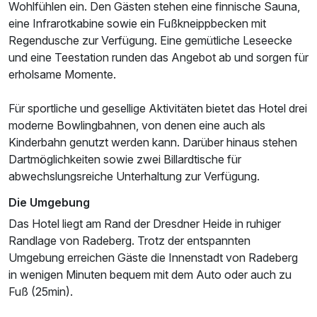
Wohlfühlen ein. Den Gästen stehen eine finnische Sauna,
eine Infrarotkabine sowie ein Fußkneippbecken mit
Regendusche zur Verfügung. Eine gemütliche Leseecke
und eine Teestation runden das Angebot ab und sorgen für
Ausstattung
erholsame Momente.
Für sportliche und gesellige Aktivitäten bietet das Hotel drei
Für 8 Tage
538,20 €
p.P. ab
moderne Bowlingbahnen, von denen eine auch als
Kinderbahn genutzt werden kann. Darüber hinaus stehen
Dartmöglichkeiten sowie zwei Billardtische für
abwechslungsreiche Unterhaltung zur Verfügung.
Die Umgebung
Das Hotel liegt am Rand der Dresdner Heide in ruhiger
Randlage von Radeberg. Trotz der entspannten
Umgebung erreichen Gäste die Innenstadt von Radeberg
in wenigen Minuten bequem mit dem Auto oder auch zu
Fuß (25min).